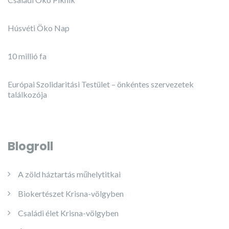
Húsvéti Öko Nap
10 millió fa
Európai Szolidaritási Testület – önkéntes szervezetek
találkozója
Blogroll
A zöld háztartás műhelytitkai
Biokertészet Krisna-völgyben
Családi élet Krisna-völgyben