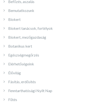
Befőzés, aszalás
Bemutatkozunk
Biokert
Biokert tanácsok, fortélyok
Biokert, mezőgazdaság
Botanikus kert
Egészségmegőrzés
Elérhetőségeink
Élővilág
Fásítás, erdősítés
Fenntarthatósági Nyílt Nap
Fűtés