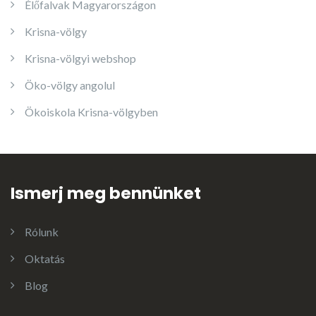
Élőfalvak Magyarországon
Krisna-völgy
Krisna-völgyi webshop
Öko-völgy angolul
Ökoiskola Krisna-völgyben
Ismerj meg bennünket
Rólunk
Oktatás
Blog