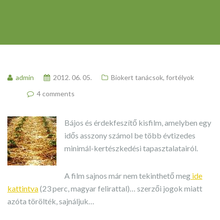
admin
2012. 06. 05.
Biokert tanácsok, fortélyok
4 comments
Bájos és érdekfeszítő kisfilm, amelyben egy
idős asszony számol be több évtizedes
minimál-kertészkedési tapasztalatairól.
A film sajnos már nem tekinthető meg
ide
kattintva
(23 perc, magyar felirattal)… szerzői jogok miatt
azóta törölték, sajnáljuk…