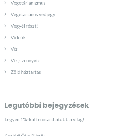
Vegetárianizmus
Vegetariánus védjegy
Vegyél részt!
Videók
Víz
Víz, szennyvíz
Zöld háztartás
Legutóbbi bejegyzések
Legyen 1%-kal fenntarthatóbb a világ!
Családi Öko Piknik