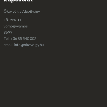
Öko-völgy Alapítvány
Fő utca 38.
Somogyvámos
8699
Tel: +36 85 540 002
email:
info@okovolgy.hu