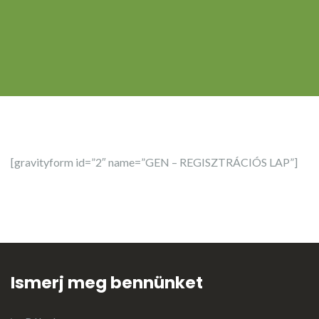
[gravityform id=”2″ name=”GEN – REGISZTRÁCIÓS LAP”]
Ismerj meg bennünket