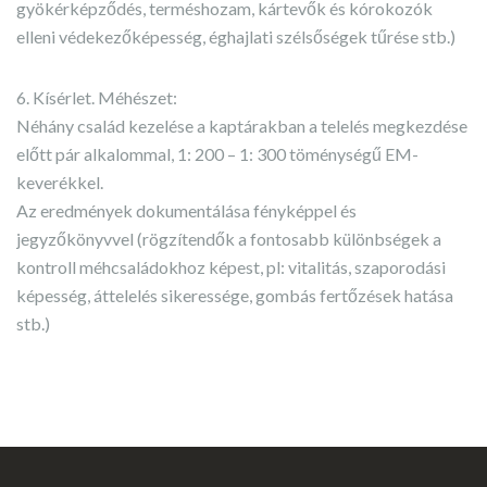
gyökérképződés, terméshozam, kártevők és kórokozók
elleni védekezőképesség, éghajlati szélsőségek tűrése stb.)
6. Kísérlet. Méhészet:
Néhány család kezelése a kaptárakban a telelés megkezdése
előtt pár alkalommal, 1: 200 – 1: 300 töménységű EM-
keverékkel.
Az eredmények dokumentálása fényképpel és
jegyzőkönyvvel (rögzítendők a fontosabb különbségek a
kontroll méhcsaládokhoz képest, pl: vitalitás, szaporodási
képesség, áttelelés sikeressége, gombás fertőzések hatása
stb.)