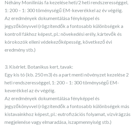
Néhány Moniliniás fa kezelése heti/2 heti rendszerességgel,
1: 200 – 1: 300 töménységű EM-keverékkel az év végéig.
Az eredmények dokumentálása fényképpel és
jegyzőkönyvvel (rögzítendők a fontosabb különbségek a
kontroll fákhoz képest, pl.: növekedési erély, kártevők és
kórokozók elleni védekezőképesség, következő évi
eredmény stb.)
3. Kísérlet. Botanikus kert, tavak:
Egy kis tó (kb. 250 m3) és a part menti növényzet kezelése 2
heti rendszerességgel, 1: 200 – 1: 300 töménységű EM-
keverékkel az év végéig.
Az eredmények dokumentálása fényképpel és
jegyzőkönyvvel (rögzítendők a fontosabb különbségek más
kistavainkhoz képest, pl.: eutrofizációs folyamat, vízvirágzás
megjelenése vagy elmaradása, iszapmennyiség stb.)