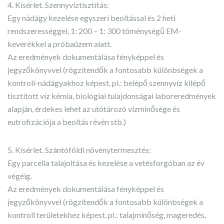
4. Kísérlet. Szennyvíztisztítás:
Egy nádágy kezelése egyszeri beoltással és 2 heti
rendszerességgel, 1: 200 – 1: 300 töménységű EM-
keverékkel a próbaüzem alatt.
Az eredmények dokumentálása fényképpel és
jegyzőkönyvvel (rögzítendők a fontosabb különbségek a
kontroll-nádágyakhoz képest, pl.: belépő szennyvíz kilépő
tisztított víz kémia, biológiai tulajdonságai laboreredmények
alapján, érdekes lehet az utótározó vízminősége és
eutrofizációja a beoltás révén stb.)
5. Kísérlet. Szántóföldi növénytermesztés:
Egy parcella talajoltása és kezelése a vetésforgóban az év
végéig.
Az eredmények dokumentálása fényképpel és
jegyzőkönyvvel (rögzítendők a fontosabb különbségek a
kontroll területekhez képest, pl.: talajminőség, mageredés,