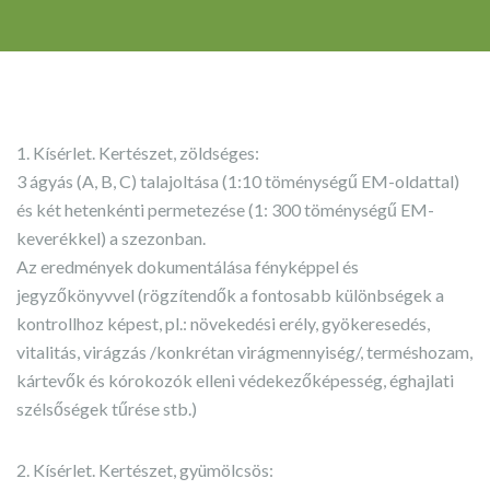
1. Kísérlet. Kertészet, zöldséges:
3 ágyás (A, B, C) talajoltása (1:10 töménységű EM-oldattal)
és két hetenkénti permetezése (1: 300 töménységű EM-
keverékkel) a szezonban.
Az eredmények dokumentálása fényképpel és
jegyzőkönyvvel (rögzítendők a fontosabb különbségek a
kontrollhoz képest, pl.: növekedési erély, gyökeresedés,
vitalitás, virágzás /konkrétan virágmennyiség/, terméshozam,
kártevők és kórokozók elleni védekezőképesség, éghajlati
szélsőségek tűrése stb.)
2. Kísérlet. Kertészet, gyümölcsös: