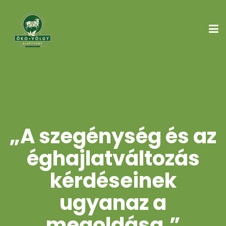
„A szegénység és az
éghajlatváltozás
kérdéseinek
ugyanaz a
megoldása.”