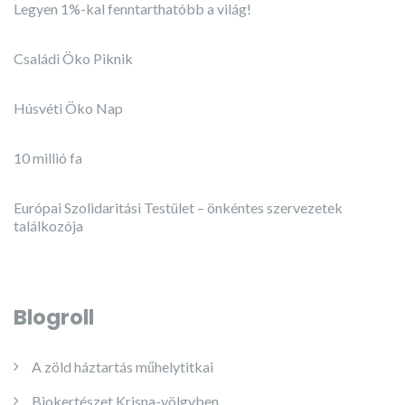
Legyen 1%-kal fenntarthatóbb a világ!
Családi Öko Piknik
Húsvéti Öko Nap
10 millió fa
Európai Szolidaritási Testület – önkéntes szervezetek
találkozója
Blogroll
A zöld háztartás műhelytitkai
Biokertészet Krisna-völgyben