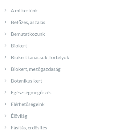
A mi kertünk
Befőzés, aszalás
Bemutatkozunk
Biokert
Biokert tanácsok, fortélyok
Biokert, mezőgazdaság
Botanikus kert
Egészségmegőrzés
Elérhetőségeink
Élővilág
Fásítás, erdősítés