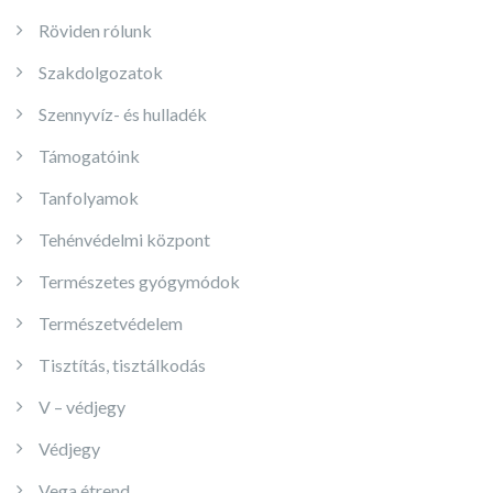
Röviden rólunk
Szakdolgozatok
Szennyvíz- és hulladék
Támogatóink
Tanfolyamok
Tehénvédelmi központ
Természetes gyógymódok
Természetvédelem
Tisztítás, tisztálkodás
V – védjegy
Védjegy
Vega étrend