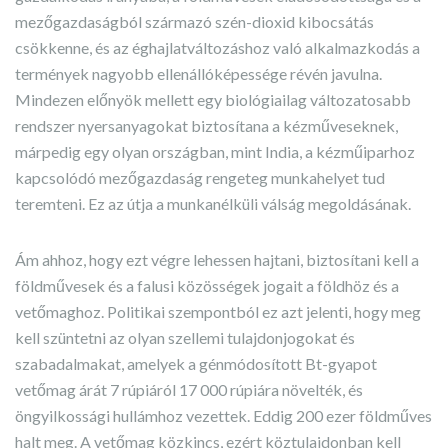
mezőgazdaságból származó szén-dioxid kibocsátás
csökkenne, és az éghajlatváltozáshoz való alkalmazkodás a
termények nagyobb ellenállóképessége révén javulna.
Mindezen előnyök mellett egy biológiailag változatosabb
rendszer nyersanyagokat biztosítana a kézműveseknek,
márpedig egy olyan országban, mint India, a kézműiparhoz
kapcsolódó mezőgazdaság rengeteg munkahelyet tud
teremteni. Ez az útja a munkanélküli válság megoldásának.
Ám ahhoz, hogy ezt végre lehessen hajtani, biztosítani kell a
földművesek és a falusi közösségek jogait a földhöz és a
vetőmaghoz. Politikai szempontból ez azt jelenti, hogy meg
kell szüntetni az olyan szellemi tulajdonjogokat és
szabadalmakat, amelyek a génmódosított Bt-gyapot
vetőmag árát 7 rúpiáról 17 000 rúpiára növelték, és
öngyilkossági hullámhoz vezettek. Eddig 200 ezer földműves
halt meg. A vetőmag közkincs, ezért köztulajdonban kell