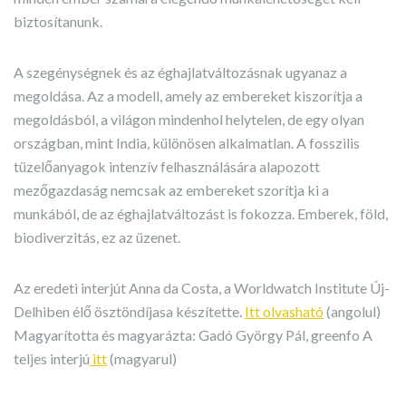
biztosítanunk.
A szegénységnek és az éghajlatváltozásnak ugyanaz a
megoldása. Az a modell, amely az embereket kiszorítja a
megoldásból, a világon mindenhol helytelen, de egy olyan
országban, mint India, különösen alkalmatlan. A fosszilis
tüzelőanyagok intenzív felhasználására alapozott
mezőgazdaság nemcsak az embereket szorítja ki a
munkából, de az éghajlatváltozást is fokozza. Emberek, föld,
biodiverzitás, ez az üzenet.
Az eredeti interjút Anna da Costa, a Worldwatch Institute Új-
Delhiben élő ösztöndíjasa készítette.
Itt olvasható
(angolul)
Magyarította és magyarázta: Gadó György Pál, greenfo A
teljes interjú
itt
(magyarul)