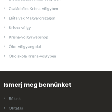
Családi élet Krisna-völgyben
Élőfalvak Magyarországon
Krisna-völgy
Krisna-völgyi webshop
Öko-völgy angolul
Ökoiskola Krisna-völgyben
Ismerj meg bennünket
Rólunk
Oktatás