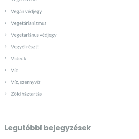
Vegán védjegy
Vegetárianizmus
Vegetariánus védjegy
Vegyél részt!
Videók
Víz
Víz, szennyvíz
Zöld háztartás
Legutóbbi bejegyzések