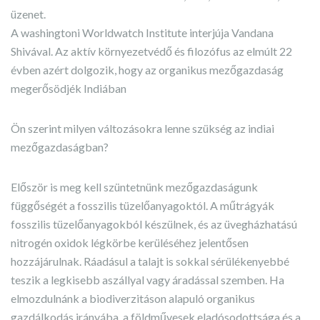
üzenet.
A washingtoni Worldwatch Institute interjúja Vandana
Shivával. Az aktív környezetvédő és filozófus az elmúlt 22
évben azért dolgozik, hogy az organikus mezőgazdaság
megerősödjék Indiában
Ön szerint milyen változásokra lenne szükség az indiai
mezőgazdaságban?
Először is meg kell szüntetnünk mezőgazdaságunk
függőségét a fosszilis tüzelőanyagoktól. A műtrágyák
fosszilis tüzelőanyagokból készülnek, és az üvegházhatású
nitrogén oxidok légkörbe kerüléséhez jelentősen
hozzájárulnak. Ráadásul a talajt is sokkal sérülékenyebbé
teszik a legkisebb aszállyal vagy áradással szemben. Ha
elmozdulnánk a biodiverzitáson alapuló organikus
gazdálkodás irányába, a földművesek eladósodottsága és a