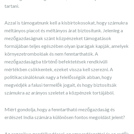
tartani.
Azzal is támogatnunk kell a kisbirtokosokat, hogy számukra
méltányos piacot és méltányos árat biztosítunk. Jelenleg a
mezőgazdaságnak szánt közpénzeket támogatások
formájában teljes egészében olyan iparágak kapják, amelyek
környezetrombolóak és nem fenntarthatók. A
mezőgazdaságba történő befektetések rendkívüli
mértékben csökkentek, ezeket vissza kell szerezni. A
politikacsinálóknak nagy a felelősségük abban, hogy
megvédjék a falusi termelők jogait, és hogy biztosítsák
számukra az arányos szeletet a közpénzek tortájából.
Miért gondolja, hogy a fenntartható mezőgazdaság és
erdészet India számára különösen fontos megoldást jelent?
Az organikus gazdálkodással, az agroerdészettel és az erdők