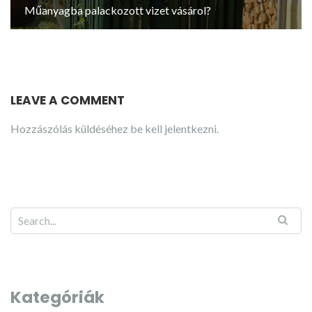
Műanyagba palackozott vizet vásárol?
LEAVE A COMMENT
Hozzászólás küldéséhez
be kell jelentkezni
.
Kategóriák