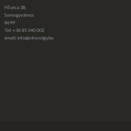
Fő utca 38.
Somogyvámos
8699
Tel: +36 85 540 002
email:
info@okovolgy.hu