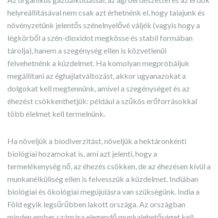
helyreállításával nem csak azt érhetnénk el, hogy talajunk és
növényzetünk jelentős szénelnyelővé váljék (vagyis hogy a
légkörből a szén-dioxidot megkösse és stabil formában
tárolja), hanem a szegénység ellen is közvetlenül
felvehetnénk a küzdelmet. Ha komolyan megpróbáljuk
megállítani az éghajlatváltozást, akkor ugyanazokat a
dolgokat kell megtennünk, amivel a szegénységet és az
éhezést csökkenthetjük: például a szűkös erőforrásokkal
több élelmet kell termelnünk.
Ha növeljük a biodiverzitást, növeljük a hektáronkénti
biológiai hozamokat is, ami azt jelenti, hogy a
termelékenység nő, az éhezés csökken, de az éhezésen kívül a
munkanélküliség ellen is felvesszük a küzdelmet. Indiában
biológiai és ökológiai megújulásra van szükségünk. India a
Föld egyik legsűrűbben lakott országa. Az országban
minden ember számára elegendő munkalehetőséget kell