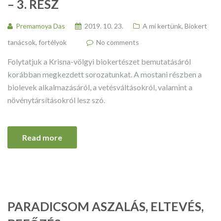
– 3. RÉSZ
Premamoya Das
2019. 10. 23.
A mi kertünk
,
Biokert
tanácsok, fortélyok
No comments
Folytatjuk a Krisna-völgyi biokertészet bemutatásáról
korábban megkezdett sorozatunkat. A mostani részben a
biolevek alkalmazásáról, a vetésváltásokról, valamint a
növénytársításokról lesz szó.
Read more
PARADICSOM ASZALÁS, ELTEVÉS,