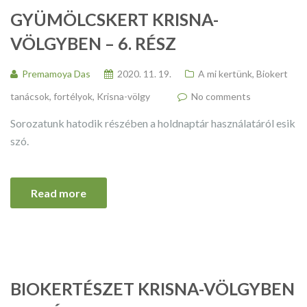
GYÜMÖLCSKERT KRISNA-
VÖLGYBEN – 6. RÉSZ
Premamoya Das
2020. 11. 19.
A mi kertünk
,
Biokert
tanácsok, fortélyok
,
Krisna-völgy
No comments
Sorozatunk hatodik részében a holdnaptár használatáról esik
szó.
Read more
BIOKERTÉSZET KRISNA-VÖLGYBEN