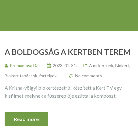
A BOLDOGSÁG A KERTBEN TEREM
Premamoya Das
2023. 01. 31.
A mi kertünk
,
Biokert
,
Biokert tanácsok, fortélyok
No comments
A Krisna-völgyi biokertészetről készített a Kert TV egy
kisfilmet, melynek a főszereplője ezúttal a komposzt.
Read more