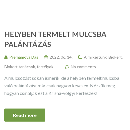
HELYBEN TERMELT MULCSBA
PALÁNTÁZÁS
Premamoya Das
2022. 06. 14.
A mi kertünk
,
Biokert
,
Biokert tanácsok, fortélyok
No comments
A mulcsozást sokan ismerik, de a helyben termelt mulcsba
való palántázást már csak nagyon kevesen. Nézzük meg,
hogyan csinálják ezt a Krisna-völgyi kertészek!
Read more