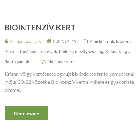
BIOINTENZÍV KERT
Premamoya Das
2022. 04. 19.
A mi kertünk
,
Biokert
,
Biokert tanácsok, fortélyok
,
Biokert, mezőgazdaság
,
Krisna-völgy
,
Tanfolyamok
No comments
Krisna-völgy kertészete egy újabb érdekes tanfolyamot kínál
május 20-22 között a Biointenzív kert elmélete és gyakorlata
címmel.
Read more