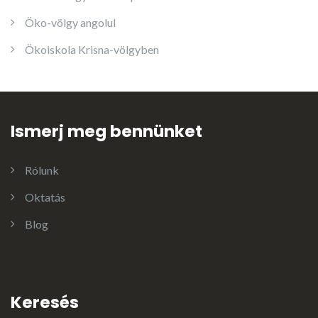
Öko-völgy angolul
Ökoiskola Krisna-völgyben
Ismerj meg bennünket
Rólunk
Oktatás
Blog
Keresés