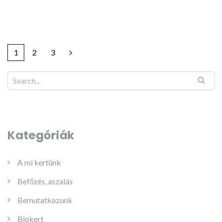
1
2
3
Kategóriák
A mi kertünk
Befőzés, aszalás
Bemutatkozunk
Biokert