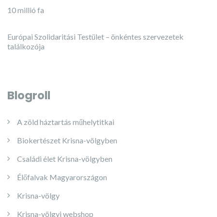
10 millió fa
Európai Szolidaritási Testület – önkéntes szervezetek
találkozója
Blogroll
A zöld háztartás műhelytitkai
Biokertészet Krisna-völgyben
Családi élet Krisna-völgyben
Élőfalvak Magyarországon
Krisna-völgy
Krisna-völgyi webshop