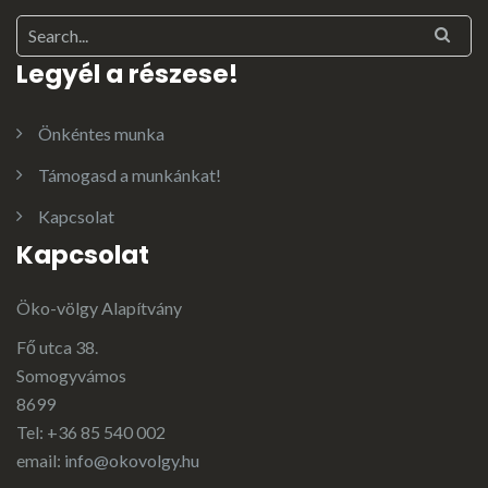
Legyél a részese!
Önkéntes munka
Támogasd a munkánkat!
Kapcsolat
Kapcsolat
Öko-völgy Alapítvány
Fő utca 38.
Somogyvámos
8699
Tel: +36 85 540 002
email:
info@okovolgy.hu