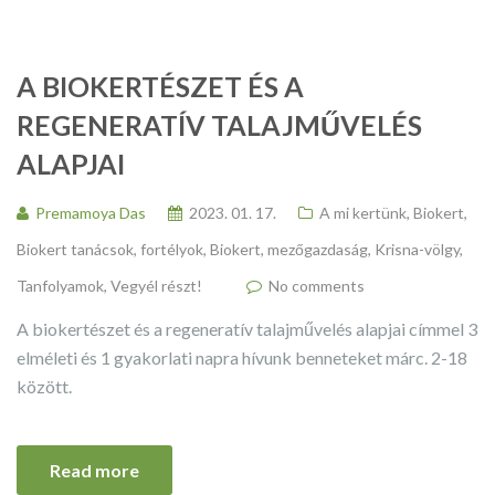
A BIOKERTÉSZET ÉS A
REGENERATÍV TALAJMŰVELÉS
ALAPJAI
Premamoya Das
2023. 01. 17.
A mi kertünk
,
Biokert
,
Biokert tanácsok, fortélyok
,
Biokert, mezőgazdaság
,
Krisna-völgy
,
Tanfolyamok
,
Vegyél részt!
No comments
A biokertészet és a regeneratív talajművelés alapjai címmel 3
elméleti és 1 gyakorlati napra hívunk benneteket márc. 2-18
között.
Read more