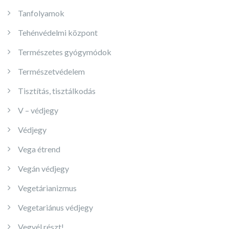
Tanfolyamok
Tehénvédelmi központ
Természetes gyógymódok
Természetvédelem
Tisztítás, tisztálkodás
V – védjegy
Védjegy
Vega étrend
Vegán védjegy
Vegetárianizmus
Vegetariánus védjegy
Vegyél részt!