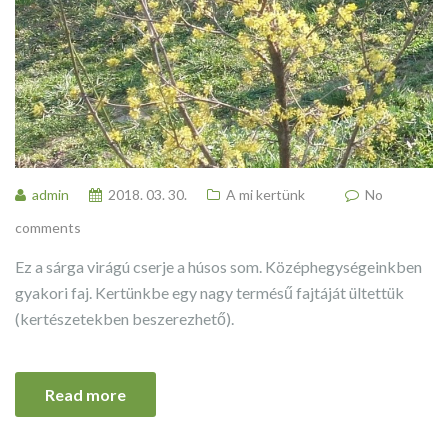
admin
2018. 03. 30.
A mi kertünk
No
comments
Ez a sárga virágú cserje a húsos som. Középhegységeinkben
gyakori faj. Kertünkbe egy nagy termésű fajtáját ültettük
(kertészetekben beszerezhető).
Read more