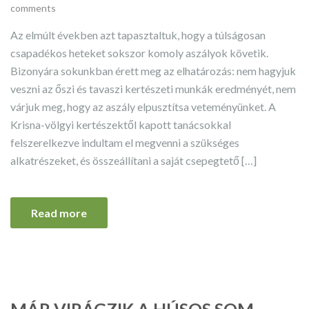
comments
Az elmúlt években azt tapasztaltuk, hogy a túlságosan
csapadékos heteket sokszor komoly aszályok követik.
Bizonyára sokunkban érett meg az elhatározás: nem hagyjuk
veszni az őszi és tavaszi kertészeti munkák eredményét, nem
várjuk meg, hogy az aszály elpusztítsa veteményünket. A
Krisna-völgyi kertészektől kapott tanácsokkal
felszerelkezve indultam el megvenni a szükséges
alkatrészeket, és összeállítani a saját csepegtető […]
Read more
MÁR VIRÁGZIK A HÚSOS SOM