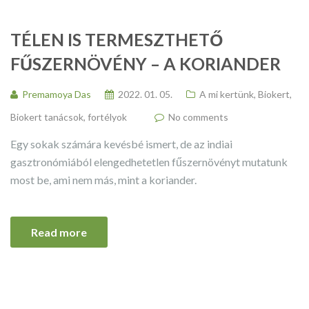
TÉLEN IS TERMESZTHETŐ
FŰSZERNÖVÉNY – A KORIANDER
Premamoya Das
2022. 01. 05.
A mi kertünk
,
Biokert
,
Biokert tanácsok, fortélyok
No comments
Egy sokak számára kevésbé ismert, de az indiai
gasztronómiából elengedhetetlen fűszernövényt mutatunk
most be, ami nem más, mint a koriander.
Read more