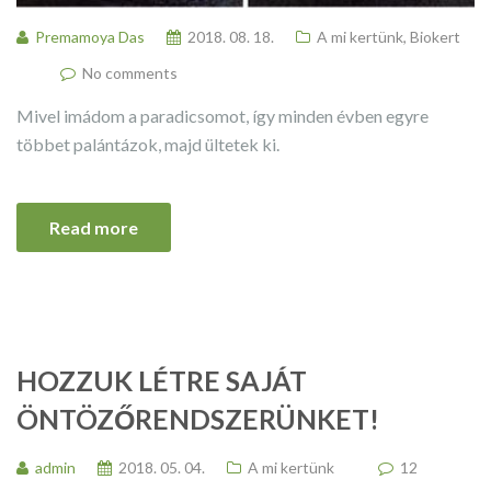
Premamoya Das
2018. 08. 18.
A mi kertünk
,
Biokert
No comments
Mivel imádom a paradicsomot, így minden évben egyre
többet palántázok, majd ültetek ki.
Read more
HOZZUK LÉTRE SAJÁT
ÖNTÖZŐRENDSZERÜNKET!
admin
2018. 05. 04.
A mi kertünk
12