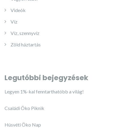
Videók
Víz
Víz, szennyvíz
Zöld háztartás
Legutóbbi bejegyzések
Legyen 1%-kal fenntarthatóbb a világ!
Családi Öko Piknik
Húsvéti Öko Nap