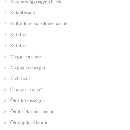
Krisna-völgyi egyéb hírek
Küldetésünk
Külföldön / külföldiek nálunk
Kutatás
Kutatás
Megjelenéseink
Megújuló energia
Méhészet
Ő hogy csinálja?
Öko-közösségek
Ökohírek innen-onnan
Ökologika Klubok