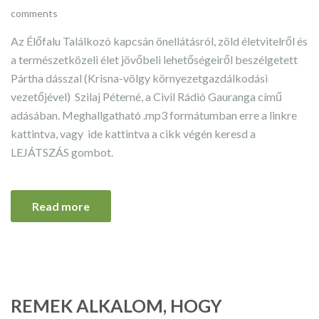
comments
Az Élőfalu Találkozó kapcsán önellátásról, zöld életvitelről és
a természetközeli élet jövőbeli lehetőségeiről beszélgetett
Pártha dásszal (Krisna-völgy környezetgazdálkodási
vezetőjével) Szilaj Péterné, a Civil Rádió Gauranga című
adásában. Meghallgatható .mp3 formátumban erre a linkre
kattintva, vagy ide kattintva a cikk végén keresd a
LEJÁTSZÁS gombot.
Read more
REMEK ALKALOM, HOGY