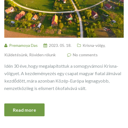
Premamoya Das
2023. 05. 18.
Krisna-völgy
,
Küldetésünk
,
Röviden rólunk
No comments
Idén 30 éve, hogy megalapítottuk a somogyvámosi Krisna-
völgyet. A kezdeményezés egy csapat magyar fiatal álmával
kezdődött, mára azonban Közép-Európa legnagyobb,
nemzetközileg is elismert ökofalvává vált.
Read more