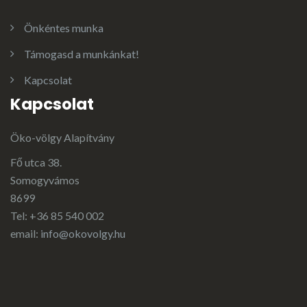
Önkéntes munka
Támogasd a munkánkat!
Kapcsolat
Kapcsolat
Öko-völgy Alapítvány
Fő utca 38.
Somogyvámos
8699
Tel: +36 85 540 002
email:
info@okovolgy.hu