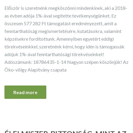
Először is szeretnénk megköszönni mindenkinek, aki a 2018-
as évben adója 1%-ával segítette tevékenységünket. Ez
összesen 577 282 Ft támogatást eredményezett, amit a
fenntarthatóság megismertetésére, kutatásokra, valamint
képzésekre fordítottunk. Amennyiben egyetért eddigi
törekvéseinkkel, szeretnénk kérni, hogy idén is támogassák
adójuk 1%-ával fenntarthatósági törekvéseinket!
Adószámunk: 18786435-1-14 Nagyon szépen köszönjük! Az
Öko-völgy Alapítvány csapata
Read more