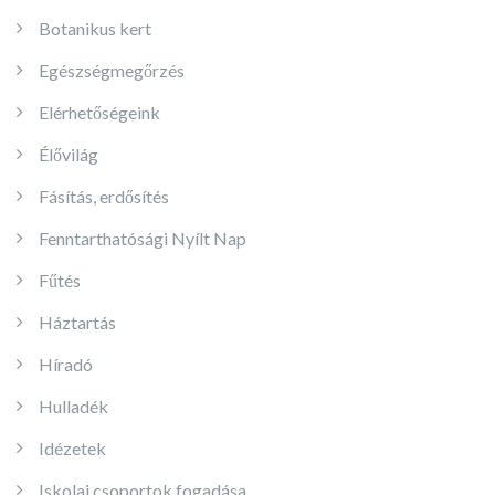
Botanikus kert
Egészségmegőrzés
Elérhetőségeink
Élővilág
Fásítás, erdősítés
Fenntarthatósági Nyílt Nap
Fűtés
Háztartás
Híradó
Hulladék
Idézetek
Iskolai csoportok fogadása