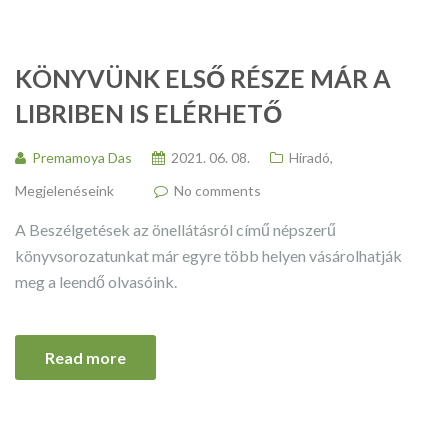
KÖNYVÜNK ELSŐ RÉSZE MÁR A
LIBRIBEN IS ELÉRHETŐ
Premamoya Das
2021. 06. 08.
Híradó
,
Megjelenéseink
No comments
A Beszélgetések az önellátásról című népszerű
könyvsorozatunkat már egyre több helyen vásárolhatják
meg a leendő olvasóink.
Read more