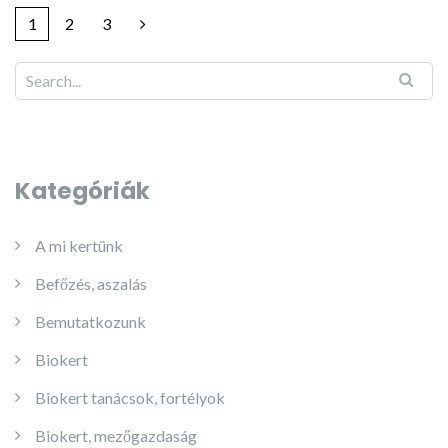
1
2
3
Kategóriák
A mi kertünk
Befőzés, aszalás
Bemutatkozunk
Biokert
Biokert tanácsok, fortélyok
Biokert, mezőgazdaság