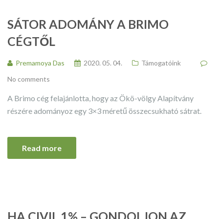
SÁTOR ADOMÁNY A BRIMO
CÉGTŐL
Premamoya Das
2020. 05. 04.
Támogatóink
No comments
A Brimo cég felajánlotta, hogy az Ökö-völgy Alapítvány
részére adományoz egy 3×3 méretű összecsukható sátrat.
Read more
HA CIVIL 1% – GONDOLJON AZ