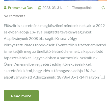
Premamoya Das
2023. 03. 31.
Támogatóink
No comments
Először is szeretnénk megköszönni mindenkinek, aki a 2022-
es évben adója 1%-ával segítette tevékenységünket.
Alapítványunk 2008 óta segíti Krisna-völgy
környezettudatos törekvéseit. Évente több tízezer emberrel
ismertetjük meg az önellátó életmód elemeit, a kapcsolódó
tapasztalatokat. Legyen ebben a partnerünk, számítunk
Önre! Amennyiben egyetért eddigi törekvéseinkkel,
szeretnénk kérni, hogy idén is támogassa adója 1%-ával
alapítványunkat! Adószámunk: 18786435-1-14 Nagyon […]
Read more