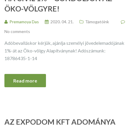
ÖKO-VÖLGYRE!
Premamoya Das
2020. 04. 21.
Támogatóink
No comments
Adóbevalláskor kérjük, ajánlja személyi jövedelemadójának
1%-át az Öko-völgy Alapítványnak! Adószámunk:
18786435-1-14
Read more
AZ EXPODOM KFT ADOMÁNYA