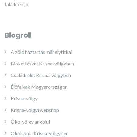
találkozója
Blogroll
A zöld háztartás műhelytitkai
Biokertészet Krisna-völgyben
Családi élet Krisna-völgyben
Élőfalvak Magyarországon
Krisna-völgy
Krisna-völgyi webshop
Öko-völgy angolul
Ökoiskola Krisna-völgyben