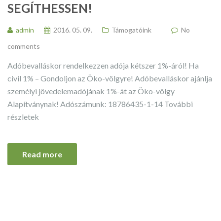
SEGÍTHESSEN!
admin
2016. 05. 09.
Támogatóink
No
comments
Adóbevalláskor rendelkezzen adója kétszer 1%-áról! Ha
civil 1% – Gondoljon az Öko-völgyre! Adóbevalláskor ajánlja
személyi jövedelemadójának 1%-át az Öko-völgy
Alapítványnak! Adószámunk: 18786435-1-14 További
részletek
Read more