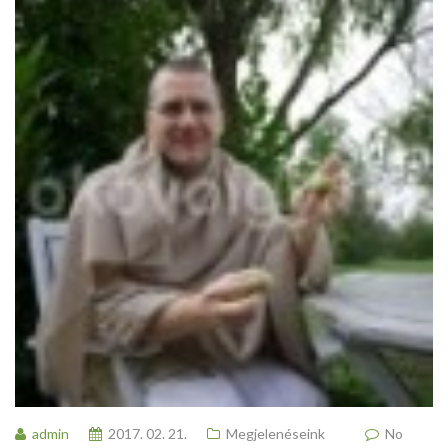
admin
2017. 02. 21.
Megjelenéseink
No