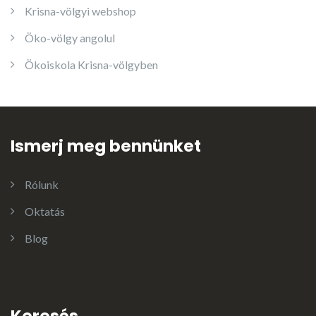
Krisna-völgyi webshop
Öko-völgy angolul
Ökoiskola Krisna-völgyben
Ismerj meg bennünket
Rólunk
Oktatás
Blog