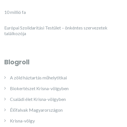
10 millió fa
Európai Szolidaritási Testület – önkéntes szervezetek
találkozója
Blogroll
A zöld háztartás műhelytitkai
Biokertészet Krisna-völgyben
Családi élet Krisna-völgyben
Élőfalvak Magyarországon
Krisna-völgy