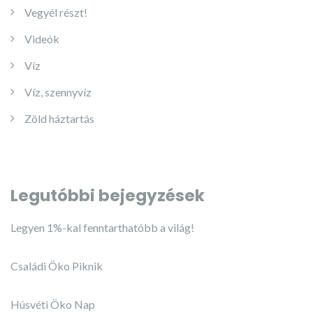
Vegyél részt!
Videók
Víz
Víz, szennyvíz
Zöld háztartás
Legutóbbi bejegyzések
Legyen 1%-kal fenntarthatóbb a világ!
Családi Öko Piknik
Húsvéti Öko Nap