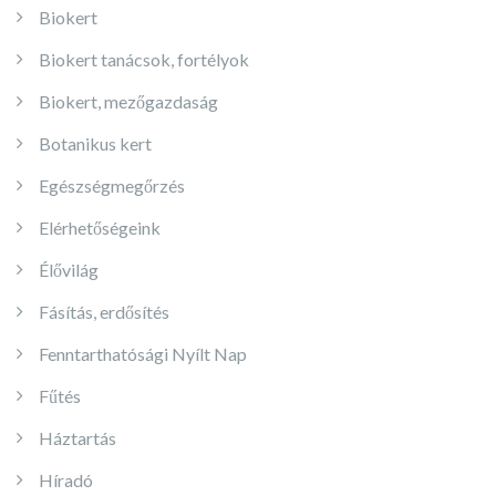
Biokert
Biokert tanácsok, fortélyok
Biokert, mezőgazdaság
Botanikus kert
Egészségmegőrzés
Elérhetőségeink
Élővilág
Fásítás, erdősítés
Fenntarthatósági Nyílt Nap
Fűtés
Háztartás
Híradó