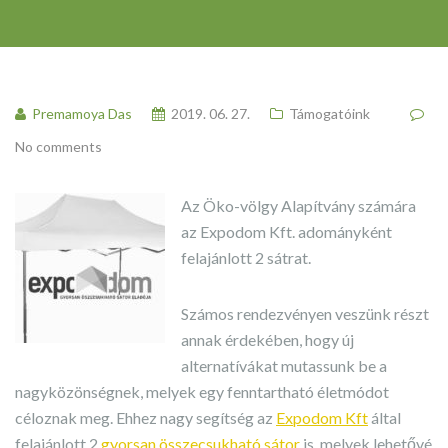
Premamoya Das
2019. 06. 27.
Támogatóink
No comments
Az Öko-völgy Alapítvány számára
az Expodom Kft. adományként
felajánlott 2 sátrat.
Számos rendezvényen veszünk részt
annak érdekében, hogy új
alternatívákat mutassunk be a
nagyközönségnek, melyek egy fenntartható életmódot
céloznak meg. Ehhez nagy segítség az
Expodom Kft
által
felajánlott 2
gyorsan összecsukható sátor
is, melyek lehetővé