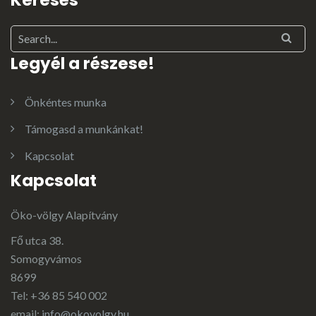
Keresés
Legyél a részese!
Önkéntes munka
Támogasd a munkánkat!
Kapcsolat
Kapcsolat
Öko-völgy Alapítvány
Fő utca 38.
Somogyvámos
8699
Tel: +36 85 540 002
email:
info@okovolgy.hu