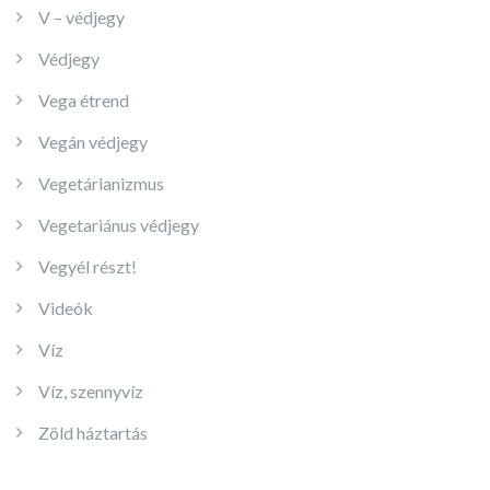
V – védjegy
Védjegy
Vega étrend
Vegán védjegy
Vegetárianizmus
Vegetariánus védjegy
Vegyél részt!
Videók
Víz
Víz, szennyvíz
Zöld háztartás