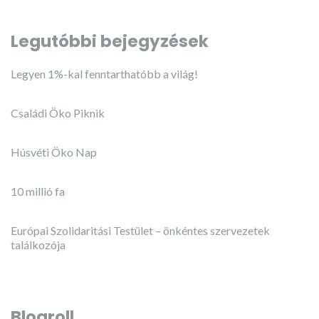
Legutóbbi bejegyzések
Legyen 1%-kal fenntarthatóbb a világ!
Családi Öko Piknik
Húsvéti Öko Nap
10 millió fa
Európai Szolidaritási Testület – önkéntes szervezetek
találkozója
Blogroll