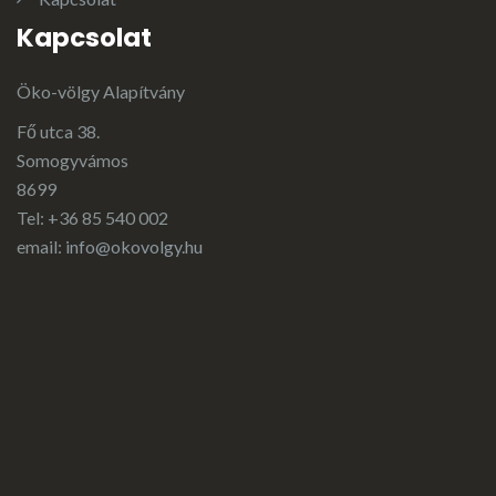
Kapcsolat
Öko-völgy Alapítvány
Fő utca 38.
Somogyvámos
8699
Tel: +36 85 540 002
email:
info@okovolgy.hu