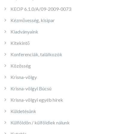
KEOP 6.1.0/A/09-2009-0073
Kézművesség, kisipar
Kiadványaink
Kitekintő
Konferenciák, találkozók
Közösség
Krisna-völgy
Krisna-völgyi Búcsú
Krisna-völgyi egyéb hírek
Küldetésünk
Külföldön / külföldiek nálunk
Kutatás