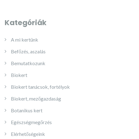
Kategóriák
A mi kertünk
Befőzés, aszalás
Bemutatkozunk
Biokert
Biokert tanácsok, fortélyok
Biokert, mezőgazdaság
Botanikus kert
Egészségmegőrzés
Elérhetőségeink