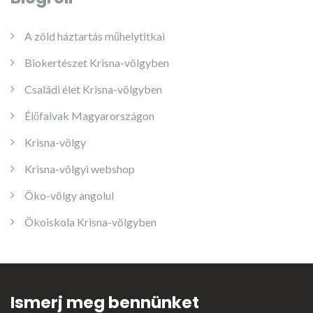
A zöld háztartás műhelytitkai
Biokertészet Krisna-völgyben
Családi élet Krisna-völgyben
Élőfalvak Magyarországon
Krisna-völgy
Krisna-völgyi webshop
Öko-völgy angolul
Ökoiskola Krisna-völgyben
Ismerj meg bennünket