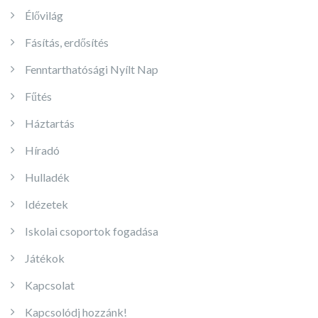
Élővilág
Fásítás, erdősítés
Fenntarthatósági Nyílt Nap
Fűtés
Háztartás
Híradó
Hulladék
Idézetek
Iskolai csoportok fogadása
Játékok
Kapcsolat
Kapcsolódj hozzánk!