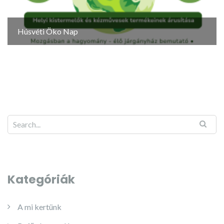
Húsvéti Öko Nap
Kategóriák
A mi kertünk