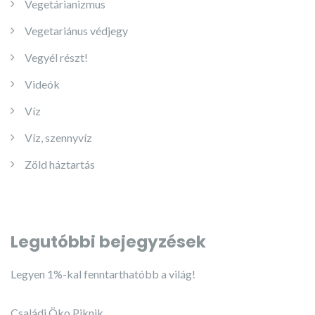
Vegetárianizmus
Vegetariánus védjegy
Vegyél részt!
Videók
Víz
Víz, szennyvíz
Zöld háztartás
Legutóbbi bejegyzések
Legyen 1%-kal fenntarthatóbb a világ!
Családi Öko Piknik