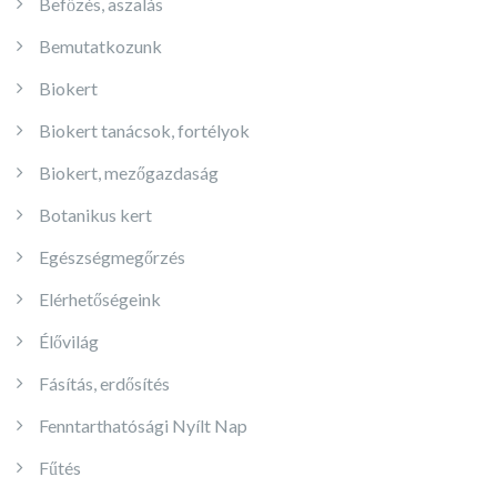
Befőzés, aszalás
Bemutatkozunk
Biokert
Biokert tanácsok, fortélyok
Biokert, mezőgazdaság
Botanikus kert
Egészségmegőrzés
Elérhetőségeink
Élővilág
Fásítás, erdősítés
Fenntarthatósági Nyílt Nap
Fűtés