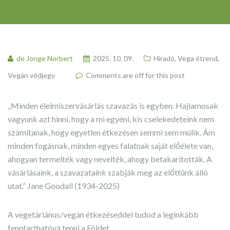
de Jonge Norbert
2025. 10. 09.
Híradó
,
Vega étrend
,
Vegán védjegy
Comments are off for this post
„Minden élelmiszervásárlás szavazás is egyben. Hajlamosak
vagyunk azt hinni, hogy a mi egyéni, kis cselekedeteink nem
számítanak, hogy egyetlen étkezésen semmi sem múlik. Ám
minden fogásnak, minden egyes falatnak saját előélete van,
ahogyan termelték vagy nevelték, ahogy betakarították. A
vásárlásaink, a szavazataink szabják meg az előttünk álló
utat.” Jane Goodall (1934-2025)
A vegetáriánus/vegán étkezéseddel tudod a leginkább
fenntarthatóvá tenni a Földet.