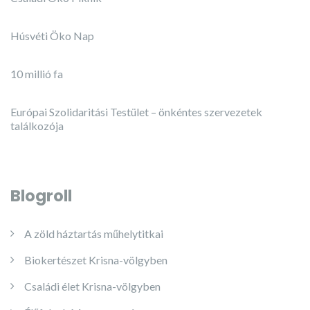
Húsvéti Öko Nap
10 millió fa
Európai Szolidaritási Testület – önkéntes szervezetek
találkozója
Blogroll
A zöld háztartás műhelytitkai
Biokertészet Krisna-völgyben
Családi élet Krisna-völgyben