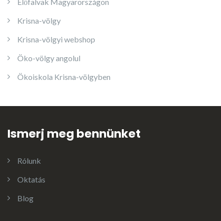
Élőfalvak Magyarországon
Krisna-völgy
Krisna-völgyi webshop
Öko-völgy angolul
Ökoiskola Krisna-völgyben
Ismerj meg bennünket
Rólunk
Oktatás
Blog