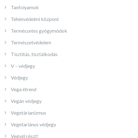
Tanfolyamok
Tehénvédelmi központ
Természetes gyógymódok
Természetvédelem
Tisztítás, tisztálkodás
V – védjegy
Védjegy
Vega étrend
Vegán védjegy
Vegetárianizmus
Vegetariánus védjegy
Vegyél részt!