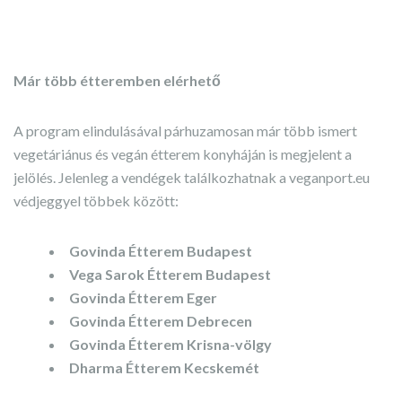
Már több étteremben elérhető
A program elindulásával párhuzamosan már több ismert
vegetáriánus és vegán étterem konyháján is megjelent a
jelölés. Jelenleg a vendégek találkozhatnak a veganport.eu
védjeggyel többek között:
Govinda Étterem Budapest
Vega Sarok Étterem Budapest
Govinda Étterem Eger
Govinda Étterem Debrecen
Govinda Étterem Krisna-völgy
Dharma Étterem Kecskemét