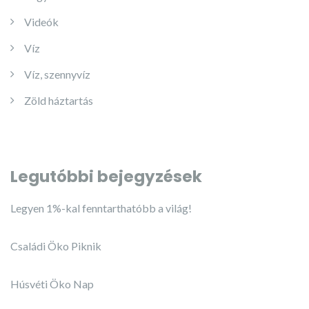
Videók
Víz
Víz, szennyvíz
Zöld háztartás
Legutóbbi bejegyzések
Legyen 1%-kal fenntarthatóbb a világ!
Családi Öko Piknik
Húsvéti Öko Nap