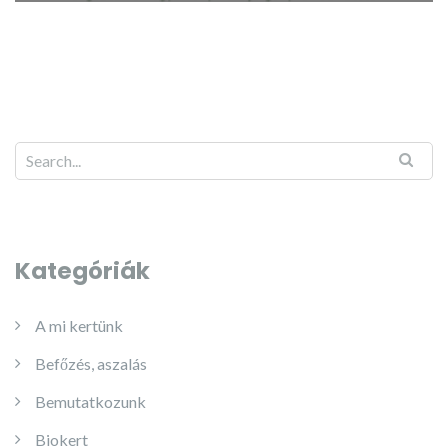
Kategóriák
A mi kertünk
Befőzés, aszalás
Bemutatkozunk
Biokert