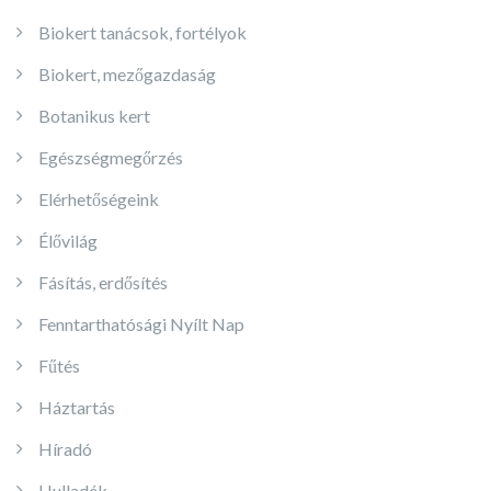
Biokert tanácsok, fortélyok
Biokert, mezőgazdaság
Botanikus kert
Egészségmegőrzés
Elérhetőségeink
Élővilág
Fásítás, erdősítés
Fenntarthatósági Nyílt Nap
Fűtés
Háztartás
Híradó
Hulladék