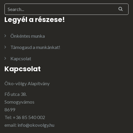
Legyél a részese!
Önkéntes munka
Támogasd a munkánkat!
Kapcsolat
Kapcsolat
Öko-völgy Alapítvány
Fő utca 38.
Somogyvámos
8699
Tel: +36 85 540 002
email:
info@okovolgy.hu