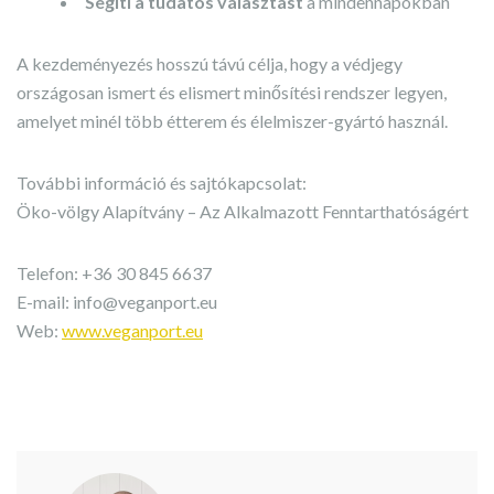
Segíti a tudatos választást
a mindennapokban
A kezdeményezés hosszú távú célja, hogy a védjegy
országosan ismert és elismert minősítési rendszer legyen,
amelyet minél több étterem és élelmiszer-gyártó használ.
További információ és sajtókapcsolat:
Öko-völgy Alapítvány – Az Alkalmazott Fenntarthatóságért
Telefon: +36 30 845 6637
E-mail:
info@veganport.eu
Web:
www.veganport.eu