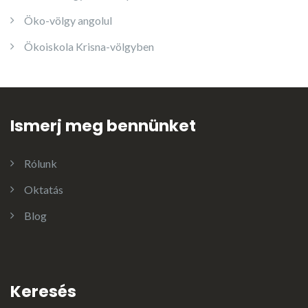
Öko-völgy angolul
Ökoiskola Krisna-völgyben
Ismerj meg bennünket
Rólunk
Oktatás
Blog
Keresés