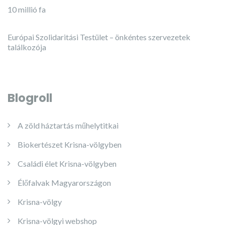
10 millió fa
Európai Szolidaritási Testület – önkéntes szervezetek
találkozója
Blogroll
A zöld háztartás műhelytitkai
Biokertészet Krisna-völgyben
Családi élet Krisna-völgyben
Élőfalvak Magyarországon
Krisna-völgy
Krisna-völgyi webshop