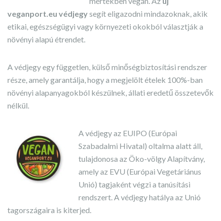
mértékben vegán. Az
új
veganport.eu védjegy
segít eligazodni mindazoknak, akik
etikai, egészségügyi vagy környezeti okokból választják a
növényi alapú étrendet.
A védjegy egy független, külső minőségbiztosítási rendszer
része, amely garantálja, hogy a megjelölt ételek 100%-ban
növényi alapanyagokból készülnek, állati eredetű összetevők
nélkül.
A védjegy az EUIPO (Európai
Szabadalmi Hivatal) oltalma alatt áll,
tulajdonosa az Öko-völgy Alapítvány,
amely az EVU (Európai Vegetáriánus
Unió) tagjaként végzi a tanúsítási
rendszert. A védjegy hatálya az Unió
tagországaira is kiterjed.