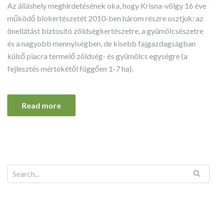
Az álláshely meghirdetésének oka, hogy Krisna-völgy 16 éve
működő biokertészetét 2010-ben három részre osztjuk: az
önellátást biztosító zöldségkertészetre, a gyümölcsészetre
és a nagyobb mennyiségben, de kisebb fajgazdagságban
külső piacra termelő zöldség- és gyümölcs egységre (a
fejlesztés mértékétől függően 1-7 ha).
Read more