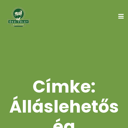
Címke:
Álláslehetős
ég