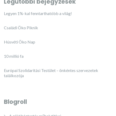
Legutóbbi bejegyzések
Legyen 1%-kal fenntarthatóbb a világ!
Családi Öko Piknik
Húsvéti Öko Nap
10 millió fa
Európai Szolidaritási Testület – önkéntes szervezetek
találkozója
Blogroll
A zöld háztartás műhelytitkai