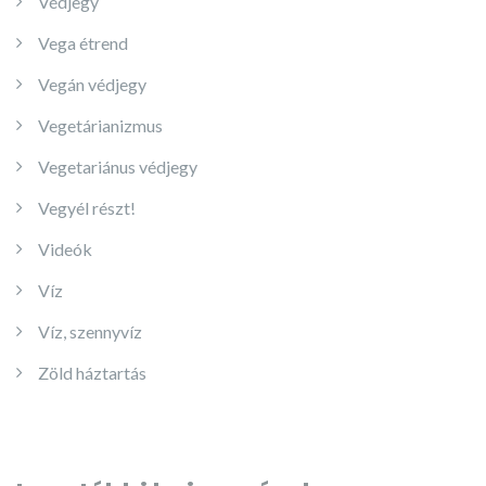
Védjegy
Vega étrend
Vegán védjegy
Vegetárianizmus
Vegetariánus védjegy
Vegyél részt!
Videók
Víz
Víz, szennyvíz
Zöld háztartás