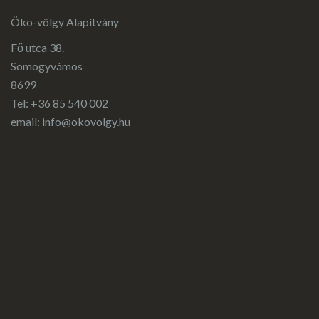
Öko-völgy Alapítvány
Fő utca 38.
Somogyvámos
8699
Tel: +36 85 540 002
email:
info@okovolgy.hu