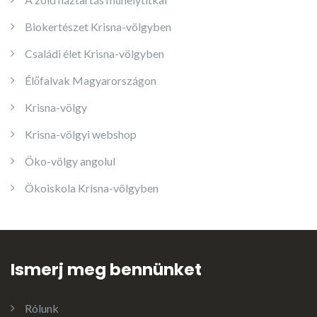
Biokertészet Krisna-völgyben
Családi élet Krisna-völgyben
Élőfalvak Magyarországon
Krisna-völgy
Krisna-völgyi webshop
Öko-völgy angolul
Ökoiskola Krisna-völgyben
Ismerj meg bennünket
Rólunk