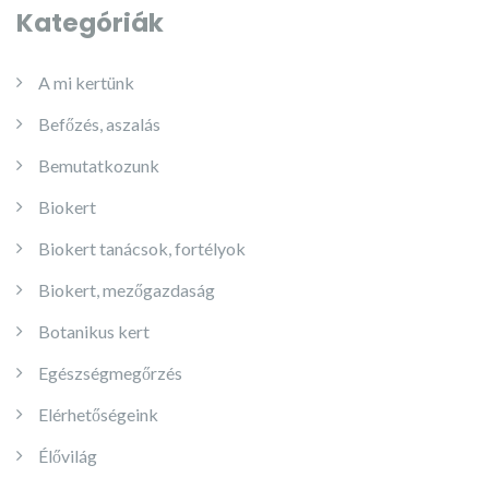
Kategóriák
A mi kertünk
Befőzés, aszalás
Bemutatkozunk
Biokert
Biokert tanácsok, fortélyok
Biokert, mezőgazdaság
Botanikus kert
Egészségmegőrzés
Elérhetőségeink
Élővilág