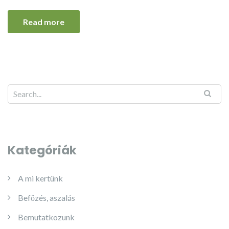
Read more
Kategóriák
A mi kertünk
Befőzés, aszalás
Bemutatkozunk