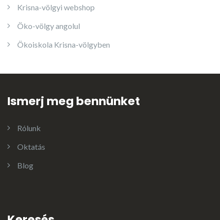
Krisna-völgyi webshop
Öko-völgy angolul
Ökoiskola Krisna-völgyben
Ismerj meg bennünket
Rólunk
Oktatás
Blog
Keresés