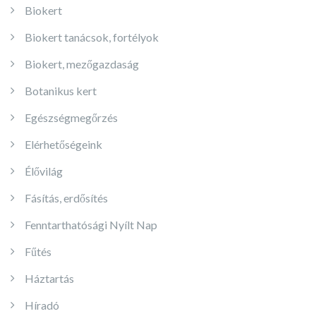
Biokert
Biokert tanácsok, fortélyok
Biokert, mezőgazdaság
Botanikus kert
Egészségmegőrzés
Elérhetőségeink
Élővilág
Fásítás, erdősítés
Fenntarthatósági Nyílt Nap
Fűtés
Háztartás
Híradó