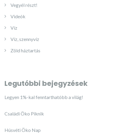
Vegyél részt!
Videók
Víz
Víz, szennyvíz
Zöld háztartás
Legutóbbi bejegyzések
Legyen 1%-kal fenntarthatóbb a világ!
Családi Öko Piknik
Húsvéti Öko Nap