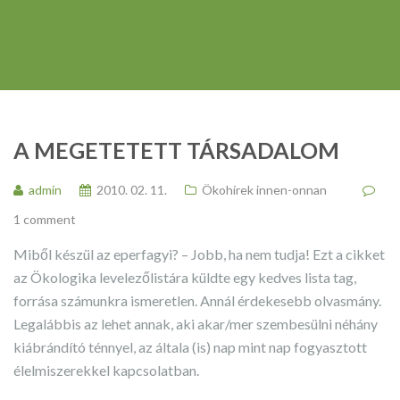
A MEGETETETT TÁRSADALOM
admin
2010. 02. 11.
Ökohírek innen-onnan
1 comment
Miből készül az eperfagyi? – Jobb, ha nem tudja! Ezt a cikket
az Ökologika levelezőlistára küldte egy kedves lista tag,
forrása számunkra ismeretlen. Annál érdekesebb olvasmány.
Legalábbis az lehet annak, aki akar/mer szembesülni néhány
kiábrándító ténnyel, az általa (is) nap mint nap fogyasztott
élelmiszerekkel kapcsolatban.