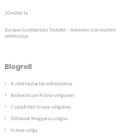
10 millió fa
Európai Szolidaritási Testület – önkéntes szervezetek
találkozója
Blogroll
A zöld háztartás műhelytitkai
Biokertészet Krisna-völgyben
Családi élet Krisna-völgyben
Élőfalvak Magyarországon
Krisna-völgy