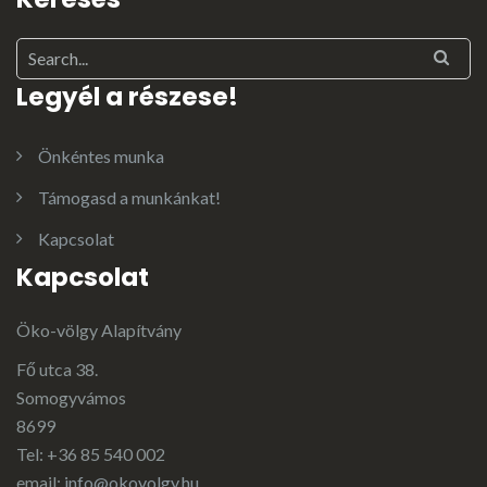
Legyél a részese!
Önkéntes munka
Támogasd a munkánkat!
Kapcsolat
Kapcsolat
Öko-völgy Alapítvány
Fő utca 38.
Somogyvámos
8699
Tel: +36 85 540 002
email:
info@okovolgy.hu