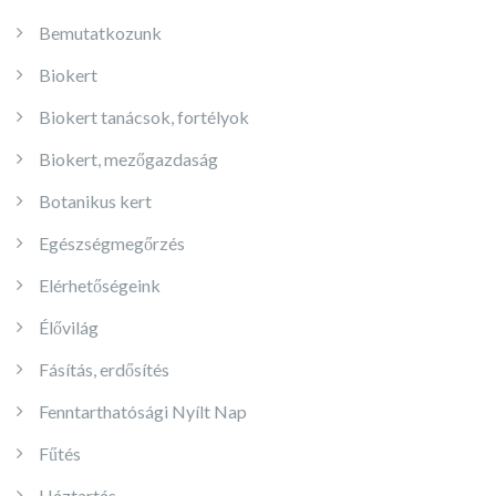
Bemutatkozunk
Biokert
Biokert tanácsok, fortélyok
Biokert, mezőgazdaság
Botanikus kert
Egészségmegőrzés
Elérhetőségeink
Élővilág
Fásítás, erdősítés
Fenntarthatósági Nyílt Nap
Fűtés
Háztartás