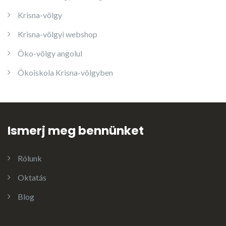
Krisna-völgy
Krisna-völgyi webshop
Öko-völgy angolul
Ökoiskola Krisna-völgyben
Ismerj meg bennünket
Rólunk
Oktatás
Blog