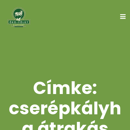
Címke:
cserépkályh
a átrakás