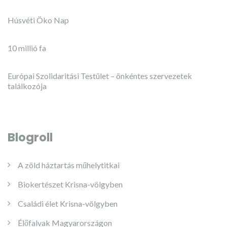
Húsvéti Öko Nap
10 millió fa
Európai Szolidaritási Testület – önkéntes szervezetek
találkozója
Blogroll
A zöld háztartás műhelytitkai
Biokertészet Krisna-völgyben
Családi élet Krisna-völgyben
Élőfalvak Magyarországon