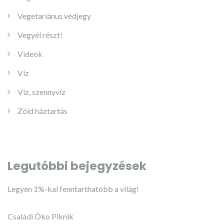
Vegetariánus védjegy
Vegyél részt!
Videók
Víz
Víz, szennyvíz
Zöld háztartás
Legutóbbi bejegyzések
Legyen 1%-kal fenntarthatóbb a világ!
Családi Öko Piknik