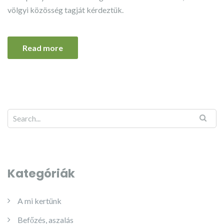
völgyi közösség tagját kérdeztük.
Read more
Kategóriák
A mi kertünk
Befőzés, aszalás