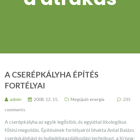
A CSERÉPKÁLYHA ÉPÍTÉS
FORTÉLYAI
admin
2008. 12. 15.
Megújuló energia
235
comments
A cserépkályha az egyik legősibb, és egyúttal ökologikus
fűtési megoldás. Építésének fortélyairól bhakta Antal Balázs
cserépkályhást és hulladékgazdálkodási technikust, a Krisna-