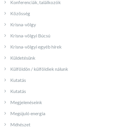
Konferenciák, találkozók
Közösség
Krisna-völgy
Krisna-völgyi Búcsú
Krisna-völgyi egyéb hírek
Küldetésünk
Külföldön / külföldiek nálunk
Kutatás
Kutatás
Megjelenéseink
Megújuló energia
Méhészet