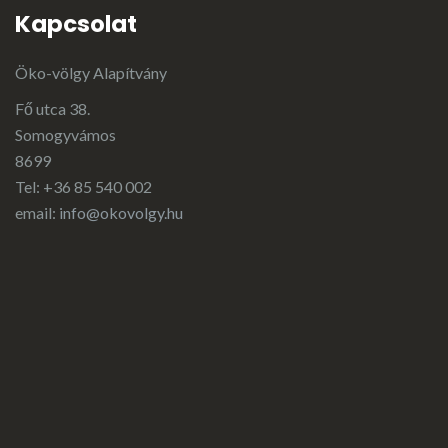
Kapcsolat
Öko-völgy Alapítvány
Fő utca 38.
Somogyvámos
8699
Tel: +36 85 540 002
email:
info@okovolgy.hu