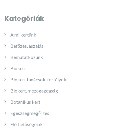
Kategóriák
A mi kertünk
Befőzés, aszalás
Bemutatkozunk
Biokert
Biokert tanácsok, fortélyok
Biokert, mezőgazdaság
Botanikus kert
Egészségmegőrzés
Elérhetőségeink