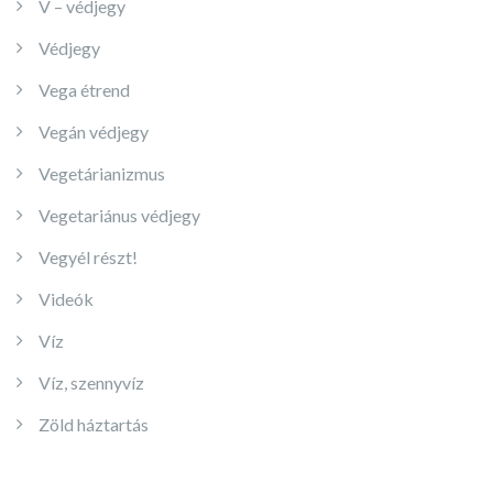
V – védjegy
Védjegy
Vega étrend
Vegán védjegy
Vegetárianizmus
Vegetariánus védjegy
Vegyél részt!
Videók
Víz
Víz, szennyvíz
Zöld háztartás