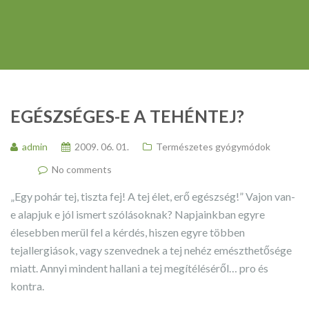
EGÉSZSÉGES-E A TEHÉNTEJ?
admin
2009. 06. 01.
Természetes gyógymódok
No comments
„Egy pohár tej, tiszta fej! A tej élet, erő egészség!” Vajon van-
e alapjuk e jól ismert szólásoknak? Napjainkban egyre
élesebben merül fel a kérdés, hiszen egyre többen
tejallergiások, vagy szenvednek a tej nehéz emészthetősége
miatt. Annyi mindent hallani a tej megítéléséről… pro és
kontra.