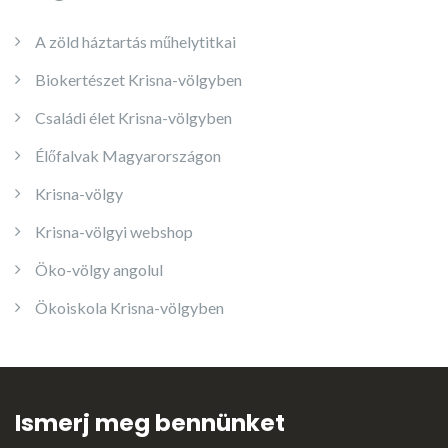
A zöld háztartás műhelytitkai
Biokertészet Krisna-völgyben
Családi élet Krisna-völgyben
Élőfalvak Magyarországon
Krisna-völgy
Krisna-völgyi webshop
Öko-völgy angolul
Ökoiskola Krisna-völgyben
Ismerj meg bennünket