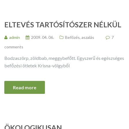
ELTEVÉS TARTÓSÍTÓSZER NÉLKÜL
admin
2009. 04. 06.
Befőzés, aszalás
7
comments
Bodzaszörp, zöldbab, meggybefőtt. Egyszerű és egészséges
befőzési ötletek Krisna-völgyből
Read more
ÖKOLOGIKUSAN