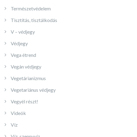
Természetvédelem
Tisztítás, tisztálkodás
V – védjegy
Védjegy
Vega étrend
Vegán védjegy
Vegetárianizmus
Vegetariánus védjegy
Vegyél részt!
Videók
Víz
Víz, szennyvíz