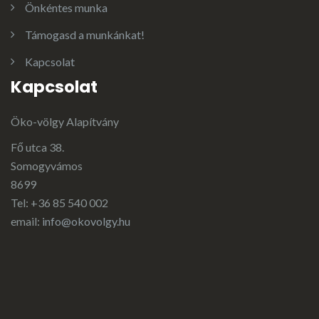
Önkéntes munka
Támogasd a munkánkat!
Kapcsolat
Kapcsolat
Öko-völgy Alapítvány
Fő utca 38.
Somogyvámos
8699
Tel: +36 85 540 002
email:
info@okovolgy.hu