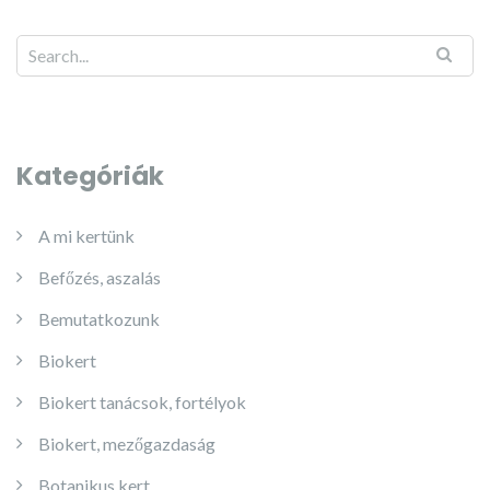
Kategóriák
A mi kertünk
Befőzés, aszalás
Bemutatkozunk
Biokert
Biokert tanácsok, fortélyok
Biokert, mezőgazdaság
Botanikus kert