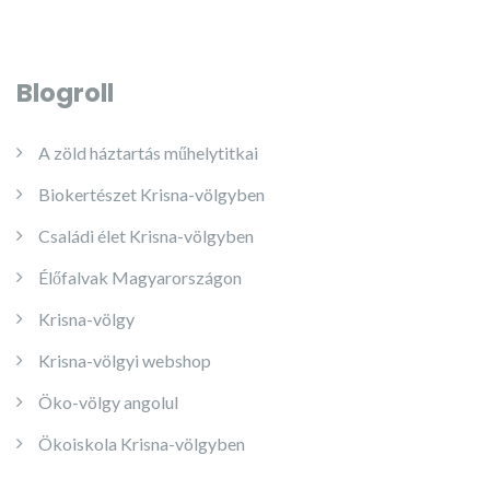
Blogroll
A zöld háztartás műhelytitkai
Biokertészet Krisna-völgyben
Családi élet Krisna-völgyben
Élőfalvak Magyarországon
Krisna-völgy
Krisna-völgyi webshop
Öko-völgy angolul
Ökoiskola Krisna-völgyben