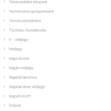
Tehénvédelmi központ
Természetes gyógymódok
Természetvédelem
Tisztítás, tisztálkodás
V – védjegy
Védjegy
Vega étrend
Vegán védjegy
Vegetárianizmus
Vegetariánus védjegy
Vegyél részt!
Videók