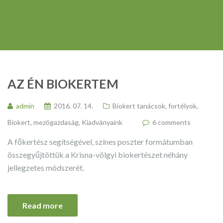
AZ ÉN BIOKERTEM
admin
2016. 07. 14.
Biokert tanácsok, fortélyok
,
Biokert, mezőgazdaság
,
Kiadványaink
6 comments
A főkertész segítségével, színes poszter formátumban
összegyűjtöttük a Krisna-völgyi biokertészet néhány
jellegzetes módszerét.
Read more