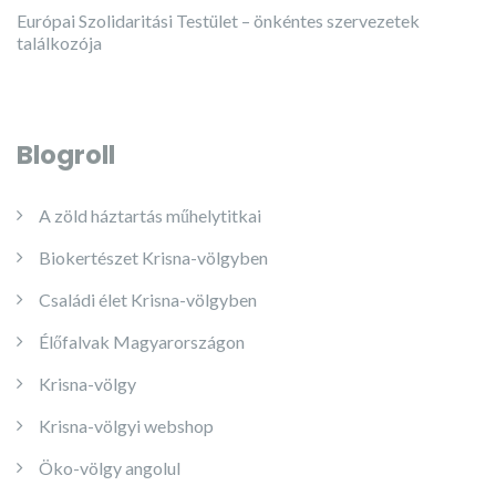
Európai Szolidaritási Testület – önkéntes szervezetek
találkozója
Blogroll
A zöld háztartás műhelytitkai
Biokertészet Krisna-völgyben
Családi élet Krisna-völgyben
Élőfalvak Magyarországon
Krisna-völgy
Krisna-völgyi webshop
Öko-völgy angolul