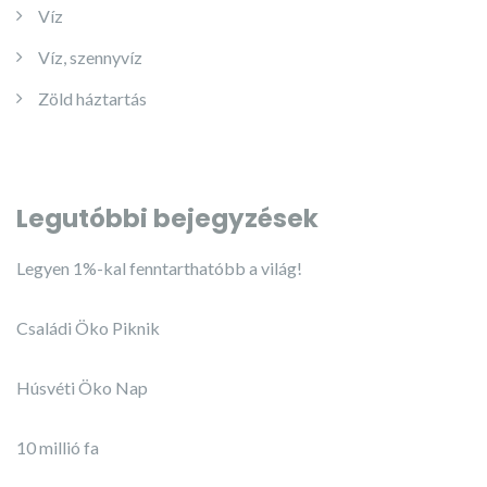
Víz
Víz, szennyvíz
Zöld háztartás
Legutóbbi bejegyzések
Legyen 1%-kal fenntarthatóbb a világ!
Családi Öko Piknik
Húsvéti Öko Nap
10 millió fa