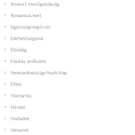
Biokert, mezőgazdaság
Botanikus kert
Egészségmegőrzés
Elérhetőségeink
Élővilág
Fásítás, erdősítés
Fenntarthatósági Nyílt Nap
Fűtés
Háztartás
Híradó
Hulladék
Idézetek