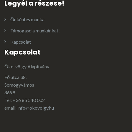
Legyél a részese!
Önkéntes munka
Támogasd a munkánkat!
Kapcsolat
Kapcsolat
Öko-völgy Alapítvány
Fő utca 38.
Somogyvámos
8699
Tel: +36 85 540 002
email:
info@okovolgy.hu