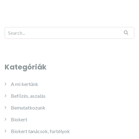
Kategóriák
A mi kertünk
Befőzés, aszalás
Bemutatkozunk
Biokert
Biokert tanácsok, fortélyok