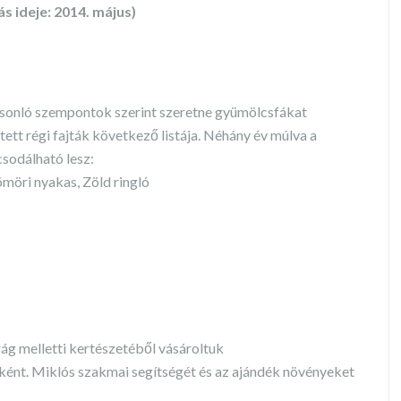
ás ideje: 2014. május)
 hasonló szempontok szerint szeretne gyümölcsfákat
tett régi fajták következő listája. Néhány év múlva a
sodálható lesz:
ömöri nyakas, Zöld ringló
ág melletti kertészetéből vásároltuk
yként. Miklós szakmai segítségét és az ajándék növényeket