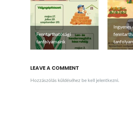
Ingyenes 
Fenntarthatósági
fenntarth
tanfolyamaink
tanfolya
LEAVE A COMMENT
Hozzászólás küldéséhez
be kell jelentkezni
.