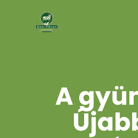
A gyüm
Újabb