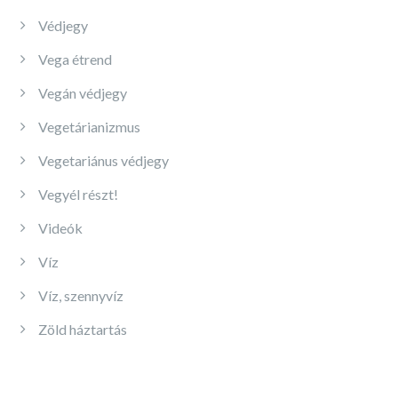
Védjegy
Vega étrend
Vegán védjegy
Vegetárianizmus
Vegetariánus védjegy
Vegyél részt!
Videók
Víz
Víz, szennyvíz
Zöld háztartás