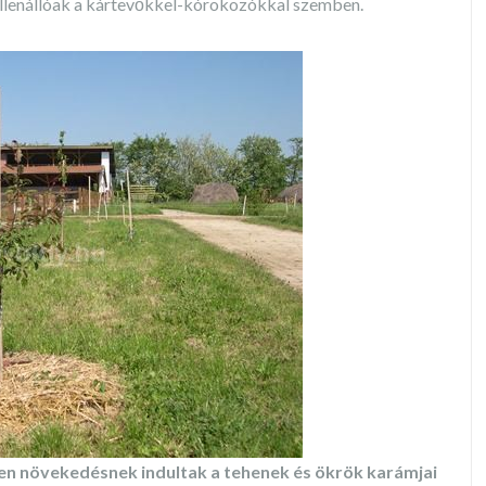
és ellenállóak a kártevőkkel-kórokozókkal szemben.
pen növekedésnek indultak a tehenek és ökrök karámjai