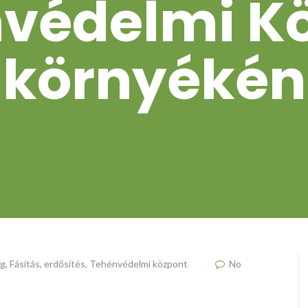
védelmi K
környékén
ág
,
Fásítás, erdősítés
,
Tehénvédelmi központ
No