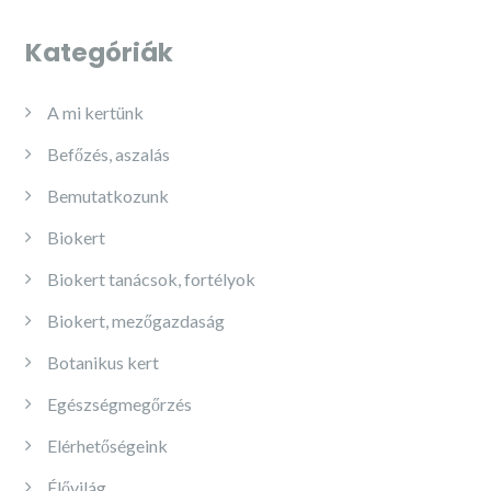
Kategóriák
A mi kertünk
Befőzés, aszalás
Bemutatkozunk
Biokert
Biokert tanácsok, fortélyok
Biokert, mezőgazdaság
Botanikus kert
Egészségmegőrzés
Elérhetőségeink
Élővilág