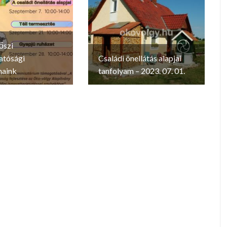
őszi
atósági
Családi önellátás alapjai
maink
tanfolyam – 2023. 07. 01.