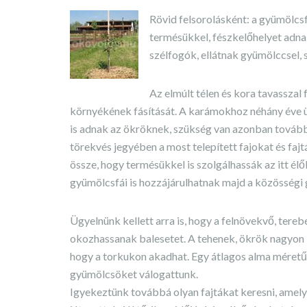
Rövid felsorolásként: a gyümölcs
termésükkel, fészkelőhelyet adna
szélfogók, ellátnak gyümölccsel, s
Az elmúlt télen és kora tavasszal
környékének fásítását. A karámokhoz néhány éve ü
is adnak az ökröknek, szükség van azonban tovább
törekvés jegyében a most telepített fajokat és faj
össze, hogy termésükkel is szolgálhassák az itt é
gyümölcsfái is hozzájárulhatnak majd a közösségi
Ügyelnünk kellett arra is, hogy a felnövekvő, tereb
okozhassanak balesetet. A tehenek, ökrök nagyon k
hogy a torkukon akadhat. Egy átlagos alma méretű 
gyümölcsöket válogattunk.
Igyekeztünk továbbá olyan fajtákat keresni, ame