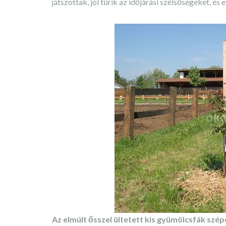
játszottak, jól tűrik az időjárási szélsőségeket, 
Az elmúlt ősszel ültetett kis gyümölcsfák szé