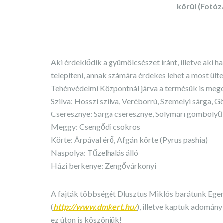
körül (Fotóz
Aki érdeklődik a gyümölcsészet iránt, illetve aki
telepíteni, annak számára érdekes lehet a most ülte
Tehénvédelmi Központnál járva a termésük is megc
Szilva: Hosszi szilva, Veréborrú, Szemelyi sárga, G
Cseresznye: Sárga cseresznye, Solymári gömbölyű
Meggy: Csengődi csokros
Körte: Árpával érő, Afgán körte (Pyrus pashia)
Naspolya: Tűzelhalás álló
Házi berkenye: Zengővárkonyi
A fajták többségét Dlusztus Miklós barátunk Eger
(
http://www.dmkert.hu/
), illetve kaptuk adomán
ez úton is köszönjük!