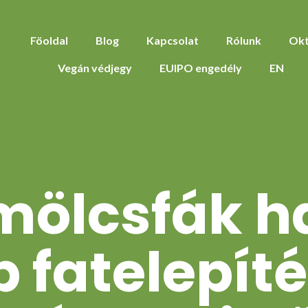
Föoldal
Blog
Kapcsolat
Rólunk
Okt
Vegán védjegy
EUIPO engedély
EN
ölcsfák h
 fatelepít