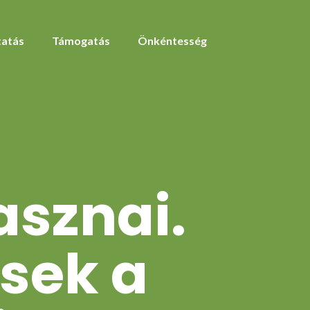
atás
Támogatás
Önkéntesség
asznai.
ések a