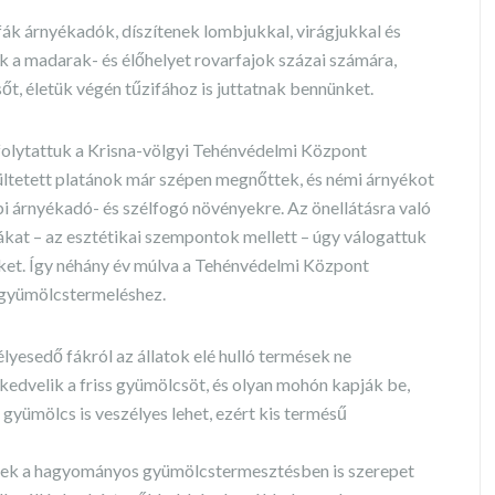
fák árnyékadók, díszítenek lombjukkal, virágjukkal és
k a madarak- és élőhelyet rovarfajok százai számára,
őt, életük végén tűzifához is juttatnak bennünket.
 folytattuk a Krisna-völgyi Tehénvédelmi Központ
ltetett platánok már szépen megnőttek, és némi árnyékot
i árnyékadó- és szélfogó növényekre. Az önellátásra való
tákat – az esztétikai szempontok mellett – úgy válogattuk
lőket. Így néhány év múlva a Tehénvédelmi Központ
 gyümölcstermeléshez.
élyesedő fákról az állatok elé hulló termések ne
edvelik a friss gyümölcsöt, és olyan mohón kapják be,
gyümölcs is veszélyes lehet, ezért kis termésű
lyek a hagyományos gyümölcstermesztésben is szerepet