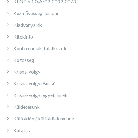
KEOP 6.1.0/A/09-2009-0073
Kézművesség, kisipar
Kiadványaink
Kitekintő
Konferenciák, találkozók
Közösség
Krisna-völgy
Krisna-völgyi Búcsú
Krisna-völgyi egyéb hírek
Küldetésünk
Külföldön / külföldiek nálunk
Kutatás