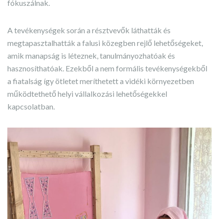
fókuszálnak.
A tevékenységek során a résztvevők láthatták és
megtapasztalhatták a falusi közegben rejlő lehetőségeket,
amik manapság is léteznek, tanulmányozhatóak és
hasznosíthatóak. Ezekből a nem formális tevékenységekből
a fiatalság így ötletet meríthetett a vidéki környezetben
működtethető helyi vállalkozási lehetőségekkel
kapcsolatban.