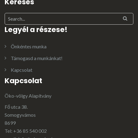
Keresés
Legyél a részese!
Önkéntes munka
Támogasd a munkánkat!
Kapcsolat
Kapcsolat
Öko-völgy Alapítvány
Fő utca 38.
Somogyvámos
8699
Tel: +36 85 540 002