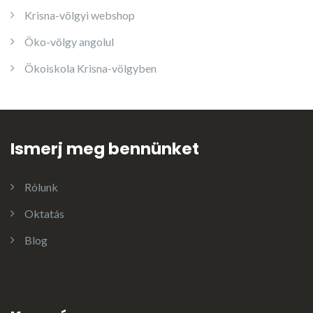
Krisna-völgyi webshop
Öko-völgy angolul
Ökoiskola Krisna-völgyben
Ismerj meg bennünket
Rólunk
Oktatás
Blog