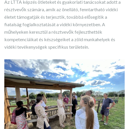
Az LTTA képzés ötleteket és gyakorlati tanácsokat adott a
résztvevők számára, amik az önellátó, fenntartható vidéki
életet támogatják és terjesztik, továbbá elősegítik a
fiatalság foglalkoztatását a vidéki környezetben. A
műhelyeken keresztül a résztvevők fejleszthették
kompetenciáikat és készségeiket a zöld munkahelyek és
vidéki tevékenységek specifikus területein.