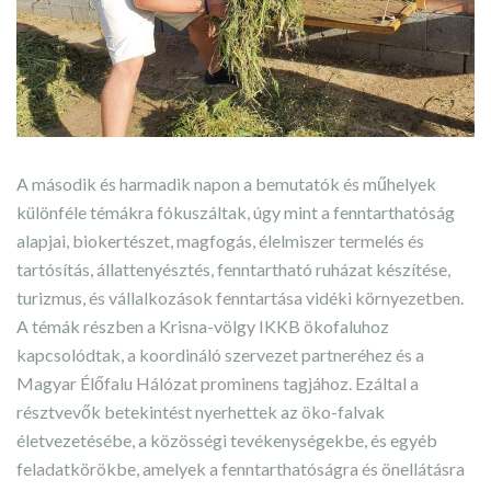
A második és harmadik napon a bemutatók és műhelyek
különféle témákra fókuszáltak, úgy mint a fenntarthatóság
alapjai, biokertészet, magfogás, élelmiszer termelés és
tartósítás, állattenyésztés, fenntartható ruházat készítése,
turizmus, és vállalkozások fenntartása vidéki környezetben.
A témák részben a Krisna-völgy IKKB ökofaluhoz
kapcsolódtak, a koordináló szervezet partneréhez és a
Magyar Élőfalu Hálózat prominens tagjához. Ezáltal a
résztvevők betekintést nyerhettek az öko-falvak
életvezetésébe, a közösségi tevékenységekbe, és egyéb
feladatkörökbe, amelyek a fenntarthatóságra és önellátásra