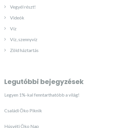
Vegyél részt!
Videók
Víz
Víz, szennyvíz
Zöld háztartás
Legutóbbi bejegyzések
Legyen 1%-kal fenntarthatóbb a világ!
Családi Öko Piknik
Húsvéti Öko Nap