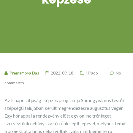
Premamoya Das
2022. 09. 18.
Híradó
No
comments
Az 5 napos ifjúsági képzés programja Somogyvámos festői
szépségű falujában került megrendezésre augusztus végén.
Egy hónappal a rendezvény előtt egy online tréninget
szerveztünk néhány szakértőnk segítségével, melynek témái
a projekt általános céljai voltak , valamint kiemelten a