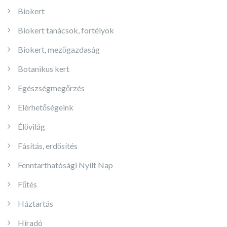
Biokert
Biokert tanácsok, fortélyok
Biokert, mezőgazdaság
Botanikus kert
Egészségmegőrzés
Elérhetőségeink
Élővilág
Fásítás, erdősítés
Fenntarthatósági Nyílt Nap
Fűtés
Háztartás
Híradó