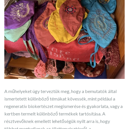
A műhelyeket úgy terveztük meg, hogy a bemutatók által
ismertetett különböző témákat kövessék, mint például a
regeneratív biokertészet megismerése és gyakorlata, vagy a
kertben termelt különböző termékek tartósítása. A
résztvevőknek emellett lehetőségük nyílt arra is, hogy
többet megtudjanak az állattenyésztésről, a