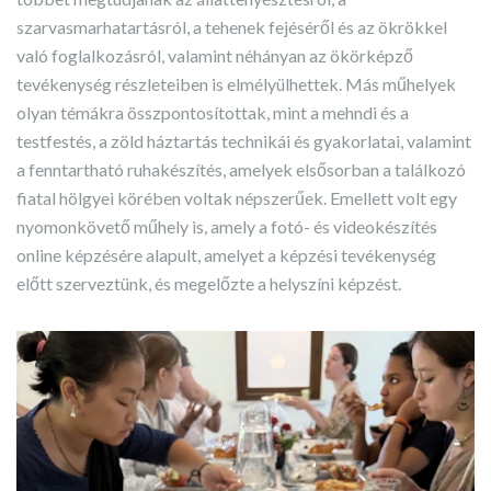
szarvasmarhatartásról, a tehenek fejéséről és az ökrökkel
való foglalkozásról, valamint néhányan az ökörképző
tevékenység részleteiben is elmélyülhettek. Más műhelyek
olyan témákra összpontosítottak, mint a mehndi és a
testfestés, a zöld háztartás technikái és gyakorlatai, valamint
a fenntartható ruhakészítés, amelyek elsősorban a találkozó
fiatal hölgyei körében voltak népszerűek. Emellett volt egy
nyomonkövető műhely is, amely a fotó- és videokészítés
online képzésére alapult, amelyet a képzési tevékenység
előtt szerveztünk, és megelőzte a helyszíni képzést.