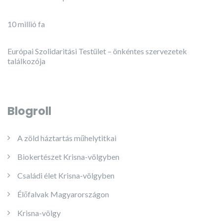
10 millió fa
Európai Szolidaritási Testület – önkéntes szervezetek
találkozója
Blogroll
A zöld háztartás műhelytitkai
Biokertészet Krisna-völgyben
Családi élet Krisna-völgyben
Élőfalvak Magyarországon
Krisna-völgy