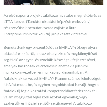
Az első napon a projekt találkozó hivatalos megnyitója és az
LTTA képzés (Tanulási, oktatási, képzési rendezvény)
résztvevőinek bemutatkozása zajlott, a Rural
Entrepreneurship for You(th) projekt áttekintésével.
Bemutattunk egy prezentációt az EMPLAY-ről, egy olyan
oktatási eszközről, ami az elhelyezkedés megkönnyítését
segíti elő az egyéni és szociális készségek fejlesztésével,
amelyek hasznosak és értékesek lehetnek a jelenkori
munkakörnyezetben és munkapiaci dinamikában. A
fiataloknak tervezett EMPLAY Planner számos lehetőséget,
kihívást mutat be, és egyben megoldásokat is nyújt, hogy a
fiatalok új foglalkoztatási kompetenciákat fedezenek fel,
valamint egyúttal fejlesszék azokat egyénileg, vagy
szakértők és ifjúsági segítők segítségével. A találkozó