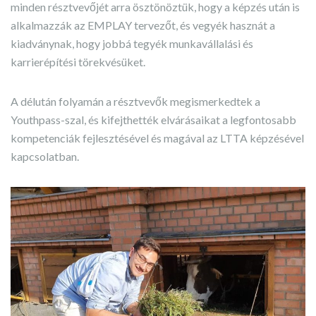
minden résztvevőjét arra ösztönöztük, hogy a képzés után is
alkalmazzák az EMPLAY tervezőt, és vegyék hasznát a
kiadványnak, hogy jobbá tegyék munkavállalási és
karrierépítési törekvésüket.
A délután folyamán a résztvevők megismerkedtek a
Youthpass-szal, és kifejthették elvárásaikat a legfontosabb
kompetenciák fejlesztésével és magával az LTTA képzésével
kapcsolatban.