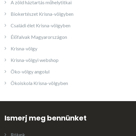
A zöld háztartás műhelytitkai
Biokertészet Krisna-völgyben
Családi élet Krisna-völgyben
Élőfalvak Magyarországon
Krisna-völgy
Krisna-völgyi webshop
Öko-völgy angolul
Ökoiskola Krisna-völgyben
Ismerj meg bennünket
Rólunk