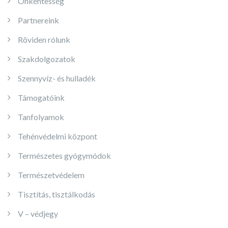
Önkéntesség
Partnereink
Röviden rólunk
Szakdolgozatok
Szennyvíz- és hulladék
Támogatóink
Tanfolyamok
Tehénvédelmi központ
Természetes gyógymódok
Természetvédelem
Tisztítás, tisztálkodás
V – védjegy