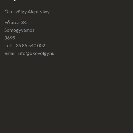
Öko-völgy Alapítvány
Fő utca 38.
Somogyvámos
8699
Tel: +36 85 540 002
email:
info@okovolgy.hu