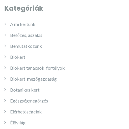
Kategóriák
A mi kertünk
Befőzés, aszalás
Bemutatkozunk
Biokert
Biokert tanácsok, fortélyok
Biokert, mezőgazdaság
Botanikus kert
Egészségmegőrzés
Elérhetőségeink
Élővilág