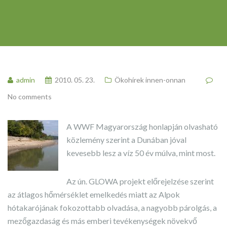
admin
2010. 05. 23.
Ökohírek innen-onnan
No comments
A WWF Magyarország honlapján olvasható
közlemény szerint a Dunában jóval
kevesebb lesz a víz 50 év múlva, mint most.
Az ún. GLOWA projekt előrejelzése szerint
az átlagos hőmérséklet emelkedés miatt az Alpok
hótakarójának fokozottabb olvadása, a nagyobb párolgás, a
mezőgazdaság és más emberi tevékenységek növekvő