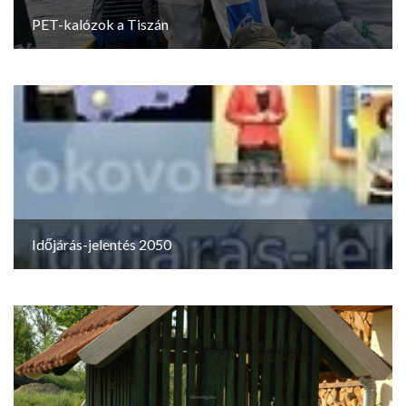
PET-kalózok a Tiszán
Időjárás-jelentés 2050