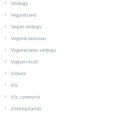
Védjegy
Vega étrend
Vegán védjegy
Vegetárianizmus
Vegetariánus védjegy
Vegyél részt!
Videók
Víz
Víz, szennyvíz
Zöld háztartás