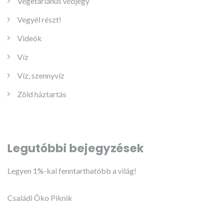
Vegetariánus védjegy
Vegyél részt!
Videók
Víz
Víz, szennyvíz
Zöld háztartás
Legutóbbi bejegyzések
Legyen 1%-kal fenntarthatóbb a világ!
Családi Öko Piknik