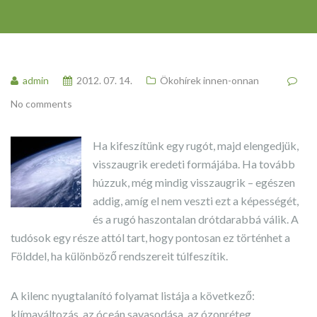
admin
2012. 07. 14.
Ökohírek innen-onnan
No comments
Ha kifeszítünk egy rugót, majd elengedjük,
visszaugrik eredeti formájába. Ha tovább
húzzuk, még mindig visszaugrik – egészen
addig, amíg el nem veszti ezt a képességét,
és a rugó haszontalan drótdarabbá válik. A
tudósok egy része attól tart, hogy pontosan ez történhet a
Földdel, ha különböző rendszereit túlfeszítik.
A kilenc nyugtalanító folyamat listája a következő:
klímaváltozás, az óceán savasodása, az ózonréteg