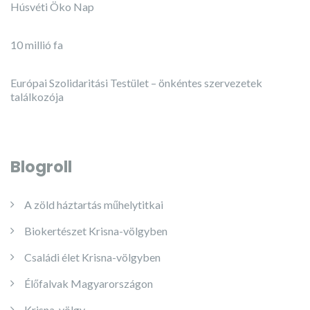
Húsvéti Öko Nap
10 millió fa
Európai Szolidaritási Testület – önkéntes szervezetek
találkozója
Blogroll
A zöld háztartás műhelytitkai
Biokertészet Krisna-völgyben
Családi élet Krisna-völgyben
Élőfalvak Magyarországon
Krisna-völgy