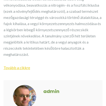
vékonyodása, beavatkozás a nitrogén- és a foszfátciklusba
(ezek a növényfejlődés meghatározói), a szabad természet
mezőgazdasági térséggé és városokká történő átalakítása, a
fajok kihalása, a vegyi környezetszennyezés halmozódása és
a légkörben lebegő környezetszennyező részecskék
szintjének növekedése. A tanulmány szerzői hét területen
megjelölték a kritikus határt, de a vegyi anyagok és a
részecskék tekintetében későbbre halasztották a
meghatározást.
Tovább a cikkre
admin