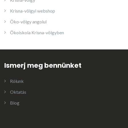
Krisna-völgyi webshop
Öko-völgy angolul
Ökoiskola Krisna-völgyben
Ismerj meg bennünket
Rólunk
Oktatás
Blog