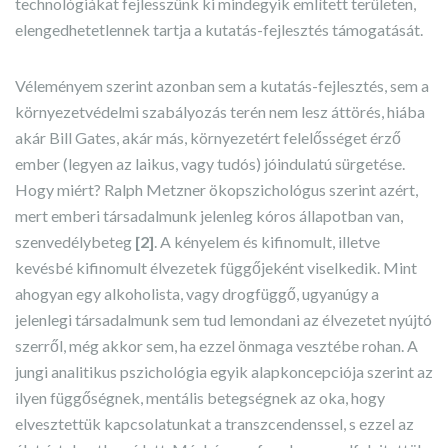
technológiákat fejlesszünk ki mindegyik említett területen,
elengedhetetlennek tartja a kutatás-fejlesztés támogatását.
Véleményem szerint azonban sem a kutatás-fejlesztés, sem a
környezetvédelmi szabályozás terén nem lesz áttörés, hiába
akár Bill Gates, akár más, környezetért felelősséget érző
ember (legyen az laikus, vagy tudós) jóindulatú sürgetése.
Hogy miért? Ralph Metzner ökopszichológus szerint azért,
mert emberi társadalmunk jelenleg kóros állapotban van,
szenvedélybeteg
[2]
.
A kényelem és kifinomult, illetve
kevésbé kifinomult élvezetek függőjeként viselkedik. Mint
ahogyan egy alkoholista, vagy drogfüggő, ugyanúgy a
jelenlegi társadalmunk sem tud lemondani az élvezetet nyújtó
szerről, még akkor sem, ha ezzel önmaga vesztébe rohan. A
jungi analitikus pszichológia egyik alapkoncepciója szerint az
ilyen függőségnek, mentális betegségnek az oka, hogy
elvesztettük kapcsolatunkat a transzcendenssel, s ezzel az