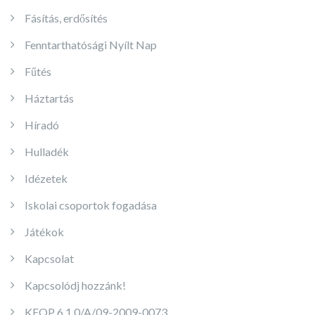
Fásítás, erdősítés
Fenntarthatósági Nyílt Nap
Fűtés
Háztartás
Híradó
Hulladék
Idézetek
Iskolai csoportok fogadása
Játékok
Kapcsolat
Kapcsolódj hozzánk!
KEOP 6.1.0/A/09-2009-0073