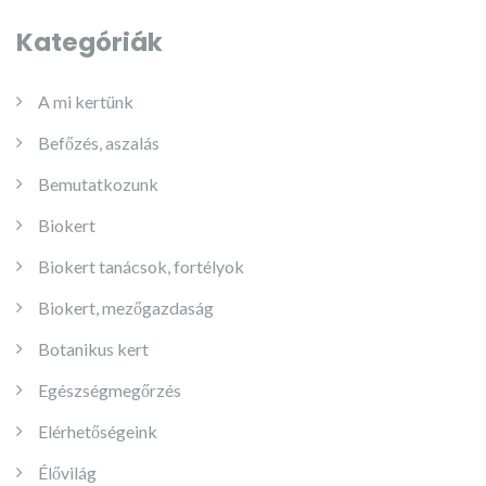
Kategóriák
A mi kertünk
Befőzés, aszalás
Bemutatkozunk
Biokert
Biokert tanácsok, fortélyok
Biokert, mezőgazdaság
Botanikus kert
Egészségmegőrzés
Elérhetőségeink
Élővilág