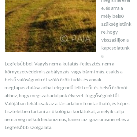
e, és arra a
mély belső
szükségletünk
re, hogy
visszaálljon a
kapcsolatunk
a
Legfelsőbbel. Vagyis nem a kutatás-fejlesztés, nem a
környezetvédelmi szabályozás, vagy bármi más, csakis a
belső valóságunkról szóló örök tudás és annak
megtapasztalása adhat elegendő lelki erőt és belső örömöt
ahhoz, hogy megszabaduljunk élvezet-függőségünktől.
Valójában tehát csak az a társadalom fenntartható, és képes
tiszteletben tartani az ökológiai korlátokat, amelyik célja
nem a vég nélküli hedonizmus, hanem az igazi önismeret és a
Legfelsőbb szolgálata.