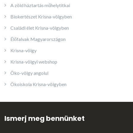
A zöld háztartás műhelytitkai
Biokertészet Krisna-völgyben
Családi élet Krisna-völgyben
Élőfalvak Magyarországon
Krisna-völgy
Krisna-völgyi webshop
Öko-völgy angolul
Ökoiskola Krisna-völgyben
Ismerj meg bennünket