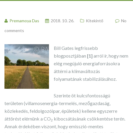
Premamoya Das
2018. 10. 26.
Kitekintő
No
comments
Bill Gates legfrissebb
blogposztjában
[1]
arról ír, hogy nem
elég megújuló energiaforrásokra
áttérni a klímaváltozás
folyamatának stabilizálásához.
Szerinte öt kulcsfontosságú
területen (villamosenergia-termelés, mezőgazdaság,
közlekedés, feldolgozóipar, épületek) kellene egyszerre
áttörést elérnünk a CO
kibocsátásának csökkentése terén.
2
Annak érdekében viszont, hogy emisszió-mentes