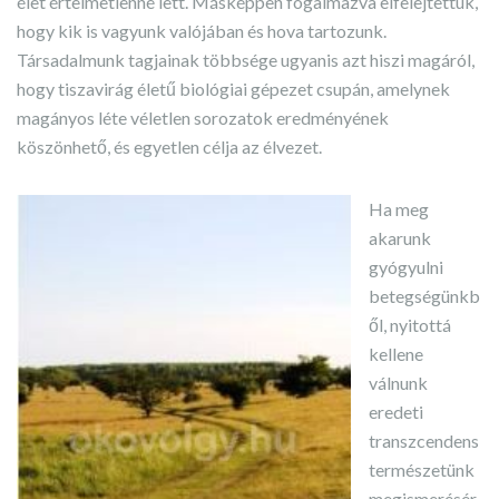
élet értelmetlenné lett. Másképpen fogalmazva elfelejtettük,
hogy kik is vagyunk valójában és hova tartozunk.
Társadalmunk tagjainak többsége ugyanis azt hiszi magáról,
hogy tiszavirág életű biológiai gépezet csupán, amelynek
magányos léte véletlen sorozatok eredményének
köszönhető, és egyetlen célja az élvezet.
Ha meg
akarunk
gyógyulni
betegségünkb
ől, nyitottá
kellene
válnunk
eredeti
transzcendens
természetünk
megismerésér