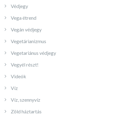
Védjegy
Vega étrend
Vegán védjegy
Vegetárianizmus
Vegetariánus védjegy
Vegyél részt!
Videók
Víz
Víz, szennyvíz
Zöld háztartás