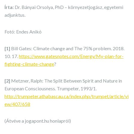
Írta:
Dr. Bányai Orsolya, PhD – környezetjogász, egyetemi
adjunktus.
Fotó: Endes Anikó
[1]
Bill Gates: Climate change and The 75% problem. 2018.
10. 17.
https://www.gatesnotes.com/Energy/My-plan-for-
fighting-climate-change
?
[2]
Metzner, Ralph: The Split Between Spirit and Nature in
European Consciousness. Trumpeter, 1993/1.
http://trumpeter.athabascau.ca/index.php/trumpet/article/vi
ew/407/658
(Átvéve a jogapont.hu honlapról)