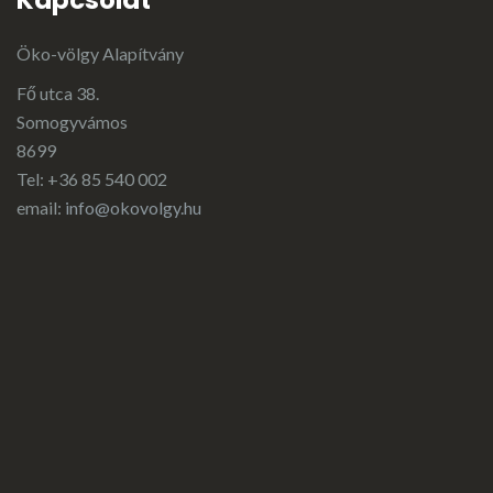
Kapcsolat
Öko-völgy Alapítvány
Fő utca 38.
Somogyvámos
8699
Tel: +36 85 540 002
email:
info@okovolgy.hu