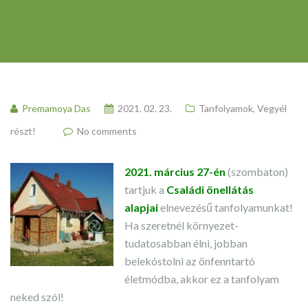
Premamoya Das
2021. 02. 23.
Tanfolyamok
,
Vegyél
részt!
No comments
2021. március 27-én
(szombaton)
tartjuk a
Családi önellátás
alapjai
elnevezésű tanfolyamunkat!
Ha szeretnél környezet-
tudatosabban élni, jobban
belekóstolni az önfenntartó
életmódba, akkor ez a tanfolyam
neked szól!