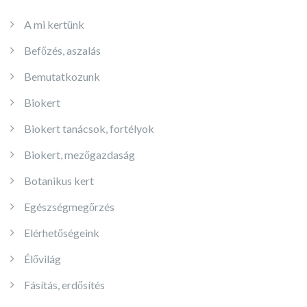
A mi kertünk
Befőzés, aszalás
Bemutatkozunk
Biokert
Biokert tanácsok, fortélyok
Biokert, mezőgazdaság
Botanikus kert
Egészségmegőrzés
Elérhetőségeink
Élővilág
Fásítás, erdősítés