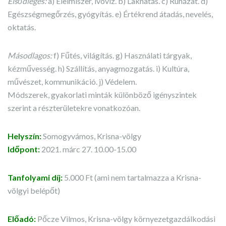
Elsődleges:
a) Élelmiszer, ivóvíz. b) Lakhatás. c) Ruházat. d)
Egészségmegőrzés, gyógyítás. e) Értékrend átadás, nevelés,
oktatás.
Másodlagos:
f) Fűtés, világítás. g) Használati tárgyak,
kézművesség. h) Szállítás, anyagmozgatás. i) Kultúra,
művészet, kommunikáció. j) Védelem.
Módszerek, gyakorlati minták különböző igényszintek
szerint a részterületekre vonatkozóan.
Helyszín:
Somogyvámos, Krisna-völgy
Időpont:
2021. márc 27. 10.00-15.00
Tanfolyami díj:
5.000 Ft (ami nem tartalmazza a Krisna-
völgyi belépőt)
Előadó:
Pőcze Vilmos, Krisna-völgy környezetgazdálkodási