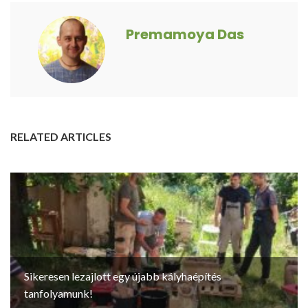
Premamoya Das
RELATED ARTICLES
Sikeresen lezajlott egy újabb kályhaépítés
tanfolyamunk!