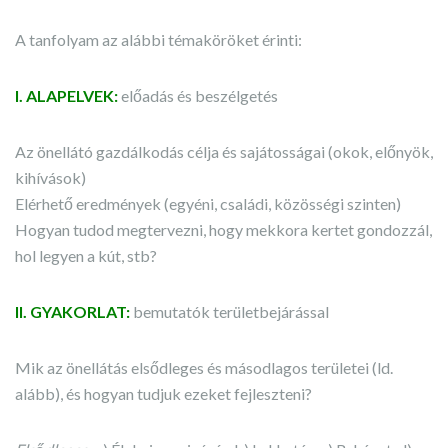
A tanfolyam az alábbi témaköröket érinti:
I. ALAPELVEK:
előadás és beszélgetés
Az önellátó gazdálkodás célja és sajátosságai (okok, előnyök,
kihívások)
Elérhető eredmények (egyéni, családi, közösségi szinten)
Hogyan tudod megtervezni, hogy mekkora kertet gondozzál,
hol legyen a kút, stb?
II. GYAKORLAT:
bemutatók területbejárással
Mik az önellátás elsődleges és másodlagos területei (ld.
alább), és hogyan tudjuk ezeket fejleszteni?