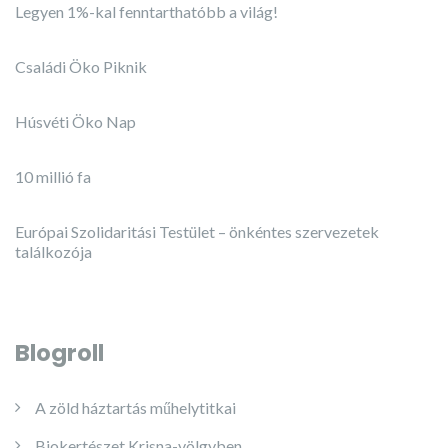
Legyen 1%-kal fenntarthatóbb a világ!
Családi Öko Piknik
Húsvéti Öko Nap
10 millió fa
Európai Szolidaritási Testület – önkéntes szervezetek
találkozója
Blogroll
A zöld háztartás műhelytitkai
Biokertészet Krisna-völgyben