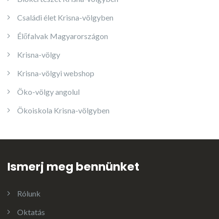
Családi élet Krisna-völgyben
Élőfalvak Magyarországon
Krisna-völgy
Krisna-völgyi webshop
Öko-völgy angolul
Ökoiskola Krisna-völgyben
Ismerj meg bennünket
Rólunk
Oktatás