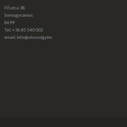
Fő utca 38.
Somogyvámos
8699
Tel: +36 85 540 002
email:
info@okovolgy.hu