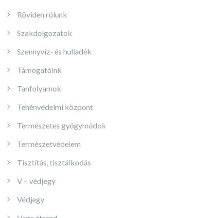
Röviden rólunk
Szakdolgozatok
Szennyvíz- és hulladék
Támogatóink
Tanfolyamok
Tehénvédelmi központ
Természetes gyógymódok
Természetvédelem
Tisztítás, tisztálkodás
V – védjegy
Védjegy
Vega étrend