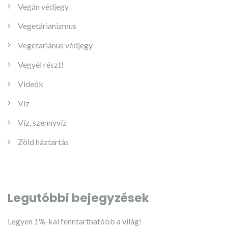
Vegán védjegy
Vegetárianizmus
Vegetariánus védjegy
Vegyél részt!
Videók
Víz
Víz, szennyvíz
Zöld háztartás
Legutóbbi bejegyzések
Legyen 1%-kal fenntarthatóbb a világ!