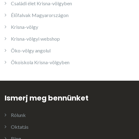
Családi élet Krisna-völgyben
Élőfalvak Magyarországon
Krisna-völgy
Krisna-völgyi webshop
Öko-völgy angolul
Ökoiskola Krisna-völgyben
Ismerj meg bennünket
Rólunk
Oktatás
Blog