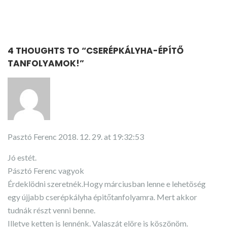
4 THOUGHTS TO “
CSERÉPKÁLYHA-ÉPÍTŐ
TANFOLYAMOK!
”
Pasztó Ferenc
2018. 12. 29. at 19:32:53
Jó estét.
Pásztó Ferenc vagyok
Érdeklödni szeretnék.Hogy márciusban lenne e lehetöség
egy újjabb cserépkályha épitőtanfolyamra. Mert akkor
tudnák részt venni benne.
Illetve ketten is lennénk. Valaszát elöre is köszönöm.