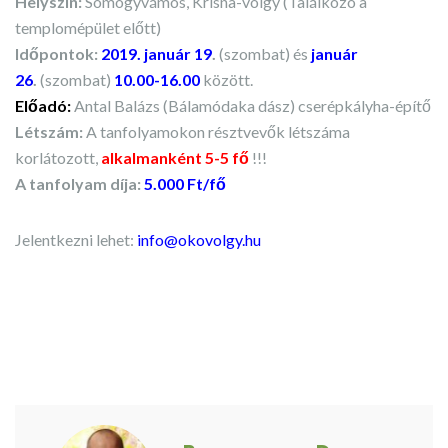
Helyszín:
Somogyvámos, Krisna-völgy (Találkozó a
templomépület előtt)
Időpontok:
2019. január 19
.
(szombat) és
január
26
.
(szombat)
10.00-16.00
között.
Előadó:
Antal Balázs (Bálamódaka dász) cserépkályha-építő
Létszám:
A tanfolyamokon résztvevők létszáma
korlátozott,
alkalmanként 5-5 fő
!!!
A tanfolyam díja:
5.000 Ft/fő
Jelentkezni lehet:
info@okovolgy.hu