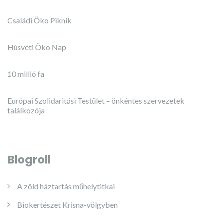
Családi Öko Piknik
Húsvéti Öko Nap
10 millió fa
Európai Szolidaritási Testület – önkéntes szervezetek
találkozója
Blogroll
A zöld háztartás műhelytitkai
Biokertészet Krisna-völgyben