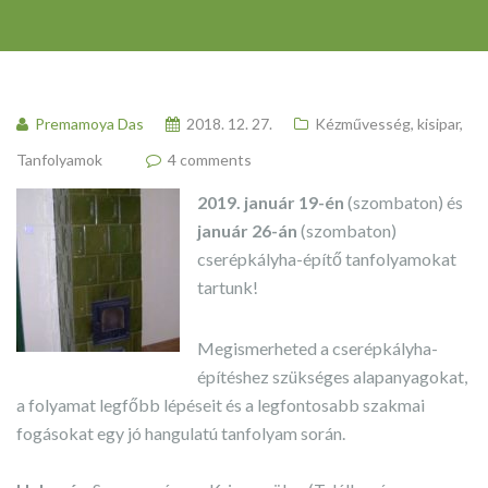
Premamoya Das
2018. 12. 27.
Kézművesség, kisipar
,
Tanfolyamok
4 comments
2019. január 19-én
(szombaton) és
január 26-án
(szombaton)
cserépkályha-építő tanfolyamokat
tartunk!
Megismerheted a cserépkályha-
építéshez szükséges alapanyagokat,
a folyamat legfőbb lépéseit és a legfontosabb szakmai
fogásokat egy jó hangulatú tanfolyam során.