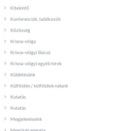
Kitekintő
Konferenciák, találkozók
Közösség
Krisna-völgy
Krisna-völgyi Búcsú
Krisna-völgyi egyéb hírek
Küldetésünk
Külföldön / külföldiek nálunk
Kutatás
Kutatás
Megjelenéseink
Megújuló energia