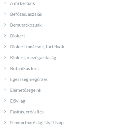
A mi kertünk
Befőzés, aszalás
Bemutatkozunk
Biokert
Biokert tanácsok, fortélyok
Biokert, mezőgazdaság
Botanikus kert
Egészségmegőrzés
Elérhetőségeink
Élővilág
Fásítás, erdősítés
Fenntarthatósági Nyílt Nap