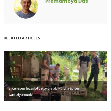
Premamoya Das
RELATED ARTICLES
Sikeresen lezajlott egy újabb kályhaépítés
tanfolyamunk!