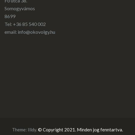
Fő utca 38.
Somogyvámos
8699
Tel: +36 85 540 002
email:
info@okovolgy.hu
Theme:
Illdy
.
© Copyright 2021. Minden jog fenntartva.