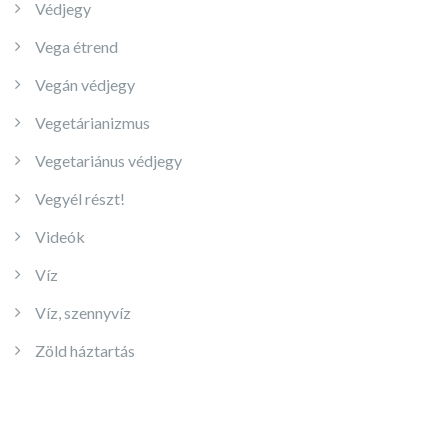
Védjegy
Vega étrend
Vegán védjegy
Vegetárianizmus
Vegetariánus védjegy
Vegyél részt!
Videók
Víz
Víz, szennyvíz
Zöld háztartás