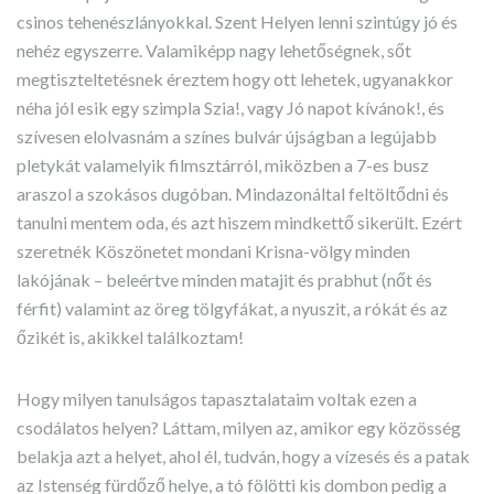
csinos tehenészlányokkal. Szent Helyen lenni szintúgy jó és
nehéz egyszerre. Valamiképp nagy lehetőségnek, sőt
megtiszteltetésnek éreztem hogy ott lehetek, ugyanakkor
néha jól esik egy szimpla Szia!, vagy Jó napot kívánok!, és
szívesen elolvasnám a színes bulvár újságban a legújabb
pletykát valamelyik filmsztárról, miközben a 7-es busz
araszol a szokásos dugóban. Mindazonáltal feltöltődni és
tanulni mentem oda, és azt hiszem mindkettő sikerült. Ezért
szeretnék Köszönetet mondani Krisna-völgy minden
lakójának – beleértve minden matajit és prabhut (nőt és
férfit) valamint az öreg tölgyfákat, a nyuszit, a rókát és az
őzikét is, akikkel találkoztam!
Hogy milyen tanulságos tapasztalataim voltak ezen a
csodálatos helyen? Láttam, milyen az, amikor egy közösség
belakja azt a helyet, ahol él, tudván, hogy a vízesés és a patak
az Istenség fürdőző helye, a tó fölötti kis dombon pedig a