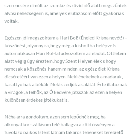
szerencsére elmúlt az izomláz és rövid idő alatt megszűntek
alvási nehézségeim is, amelyek elutazásom előtt gyakoriak
voltak.
Egészen jól megszoktam a Hari Bol! (Éneled Krisna nevét!) –
köszönést, olyannyira, hogy még a kisboltba belépve is
automatikusan Hari Bol-lal üdvözöltem az eladót. Ottlétem
alatt végig úgy éreztem, hogy Szent Helyen élek s hogy
nemcsak a köszönés, hanem minden, az egész élet Krisna
dicséretéért van ezen a helyen. Neki énekelnek a madarak,
karattyolnak a békák, Neki szedjük a salátát, Érte illatoznak
a virágok, a felhők, az Ő kedvére játsszák az ezen a helyen
különösen érdekes játékukat is.
Néha arra gondoltam, azon sem lepődnék meg, ha
alkonyatkor szállásom felé ballagva a zöld ösvényen a
fuvolázó pajkos Istent látnám takaros teheneket terelgető