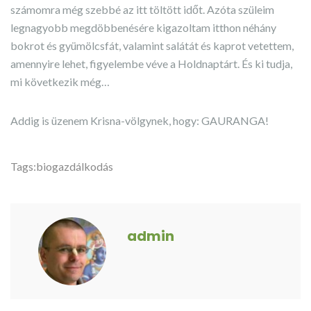
számomra még szebbé az itt töltött időt. Azóta szüleim
legnagyobb megdöbbenésére kigazoltam itthon néhány
bokrot és gyümölcsfát, valamint salátát és kaprot vetettem,
amennyire lehet, figyelembe véve a Holdnaptárt. És ki tudja,
mi következik még…
Addig is üzenem Krisna-völgynek, hogy: GAURANGA!
Tags:
biogazdálkodás
admin