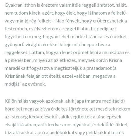
Gyakran itthon is éreztem valamiféle reggeli áhítatot, hálát,
nem tudom kinek, azért, hogy élek, hogy láthatom a felkelő-
vagy már jó rég felkelt – Nap fényeit, hogy erőt érezhetek a
testemben, és élvezhetem a reggel illatát. Itt pedig azt
figyelhettem meg, hogyan lehet mindezt tánccal és énekkel,
gyönyörű virágfüzérekkel kifejezni, ünneppé téve a
reggeleket. Láttam, hogyan lehet örömet lelni a munkában és
a pihenésben, milyen az az étkezés, melynek során Krisna
maradékait fogyasztva megtiszteljük a prasadamot (a
Krisnának felajánlott ételt), ezzel valóban „megadva a
módját” az evésnek.
Külön hálás vagyok azoknak, akik japa (mantra meditáció)
köreiket megszakítva érdekes történeteket meséltek nekem
az Istenség kedvteléseiről, akik segítettek a tánclépések
elsajátításában, akik kedves mosolyukkal, érdeklődésükkel,
bíztatásukkal, apró ajándékokkal vagy példájukkal tették