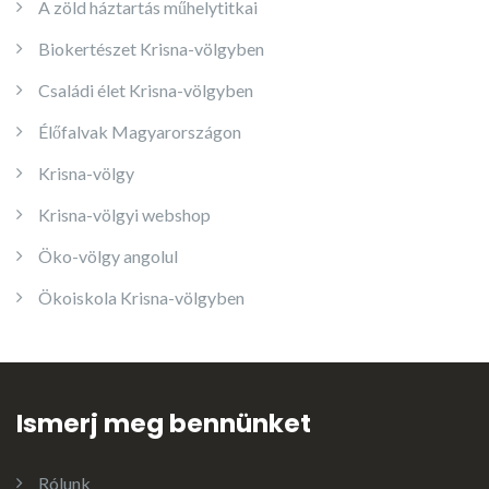
A zöld háztartás műhelytitkai
Biokertészet Krisna-völgyben
Családi élet Krisna-völgyben
Élőfalvak Magyarországon
Krisna-völgy
Krisna-völgyi webshop
Öko-völgy angolul
Ökoiskola Krisna-völgyben
Ismerj meg bennünket
Rólunk