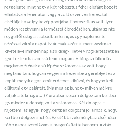
reggelente, mint hogy a két robosztus fehér elefánt között
elhaladva a fehér úton vagy a zöld ösvényen keresztül
elsétáljak a völgy középpontjába. Fantasztikus volt ilyen
módon részt venni a természet ébredésében, utána szinte
reggeltől estig a szabadban lenni, és egy naplemente-
nézéssel zárni a napot. Már csak azért is, mert vasárnap
kivételével minden nap a zöldség- illetve virágkertészetben
igyekeztem hasznossá tenni magam. A biogazdálkodás
megismerésének első lépése számomra az volt, hogy
megtanultam, hogyan vegyem a kezembe a gereblyét és a
kapát, melyik a gaz, amit érdemes kihúzni, és hogyan kell
elültetni egy palántát. (Na meg az is, hogy milyen mélyre
vetjük a tökmagot…) Korábban sosem dolgoztam kertben,
így mindez újdonság volt a számomra. Két dologra is
rájöttem: az egyik, hogy kertben dolgozni jó, a másik, hogy
kertben dolgozni nehéz. Ez utóbbi véleményt az első héten
több napos izomlázam is megerősítette bennem. Aztán