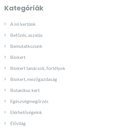
Kategóriák
A mi kertünk
Befőzés, aszalás
Bemutatkozunk
Biokert
Biokert tanácsok, fortélyok
Biokert, mezőgazdaság
Botanikus kert
Egészségmegőrzés
Elérhetőségeink
Élővilág