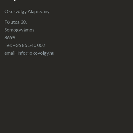
Öko-völgy Alapítvány
Fő utca 38.
Somogyvámos
8699
Tel: +36 85 540 002
email:
info@okovolgy.hu