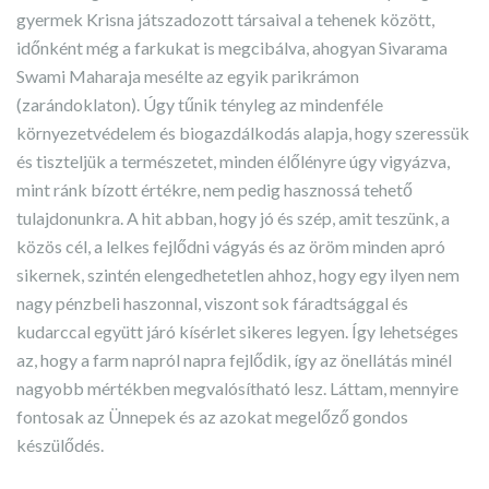
gyermek Krisna játszadozott társaival a tehenek között,
időnként még a farkukat is megcibálva, ahogyan Sivarama
Swami Maharaja mesélte az egyik parikrámon
(zarándoklaton). Úgy tűnik tényleg az mindenféle
környezetvédelem és biogazdálkodás alapja, hogy szeressük
és tiszteljük a természetet, minden élőlényre úgy vigyázva,
mint ránk bízott értékre, nem pedig hasznossá tehető
tulajdonunkra. A hit abban, hogy jó és szép, amit teszünk, a
közös cél, a lelkes fejlődni vágyás és az öröm minden apró
sikernek, szintén elengedhetetlen ahhoz, hogy egy ilyen nem
nagy pénzbeli haszonnal, viszont sok fáradtsággal és
kudarccal együtt járó kísérlet sikeres legyen. Így lehetséges
az, hogy a farm napról napra fejlődik, így az önellátás minél
nagyobb mértékben megvalósítható lesz. Láttam, mennyire
fontosak az Ünnepek és az azokat megelőző gondos
készülődés.