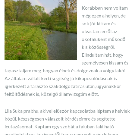
Korábban nem voltam
még ezen a helyen, de
sok jót láttam és
olvastam erről az
ökofaluként működő
kis közösségről.
Elindultam hát, hogy
személyesen lássam és
tapasztaljam meg, hogyan élnek és dolgoznak a völgy lakói.
Az általam vállalt kerti segítség jó kikapcsolódásnak is
ígérkezett a fárasztó szakdolgozatírás után, ugyanakkor
feltöltődésnek is, közelgő államvizsgám előtt.
Lila Suka prabhu, akivel először kapcsolatba léptem a helyiek
közül, készségesen válaszolt kérdéseimre és segítette
leutazásomat. Kaptam egy szobát a faluban található
vendégházban, így innentől fogva nem volt más dolgom