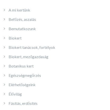
A mi kertünk
Befőzés, aszalás
Bemutatkozunk
Biokert
Biokert tanácsok, fortélyok
Biokert, mezőgazdaság
Botanikus kert
Egészségmegőrzés
Elérhetőségeink
Élővilág
Fásítás, erdősítés