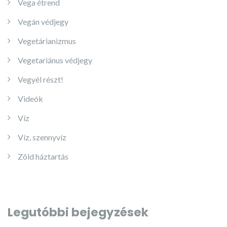
Vega étrend
Vegán védjegy
Vegetárianizmus
Vegetariánus védjegy
Vegyél részt!
Videók
Víz
Víz, szennyvíz
Zöld háztartás
Legutóbbi bejegyzések