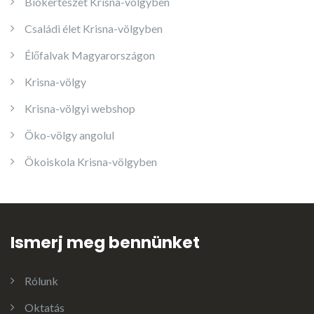
Biokertészet Krisna-völgyben
Családi élet Krisna-völgyben
Élőfalvak Magyarországon
Krisna-völgy
Krisna-völgyi webshop
Öko-völgy angolul
Ökoiskola Krisna-völgyben
Ismerj meg bennünket
Rólunk
Oktatás