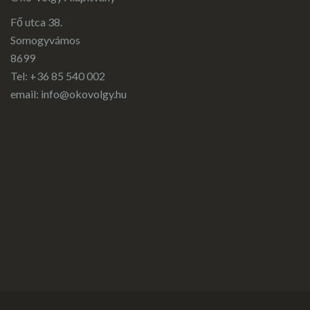
Fő utca 38.
Somogyvámos
8699
Tel: +36 85 540 002
email:
info@okovolgy.hu