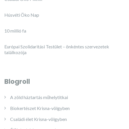
Húsvéti Öko Nap
10 millió fa
Európai Szolidaritási Testület – önkéntes szervezetek
találkozója
Blogroll
A zöld háztartás műhelytitkai
Biokertészet Krisna-völgyben
Családi élet Krisna-völgyben