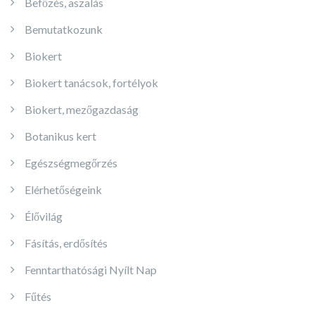
Befőzés, aszalás
Bemutatkozunk
Biokert
Biokert tanácsok, fortélyok
Biokert, mezőgazdaság
Botanikus kert
Egészségmegőrzés
Elérhetőségeink
Élővilág
Fásítás, erdősítés
Fenntarthatósági Nyílt Nap
Fűtés