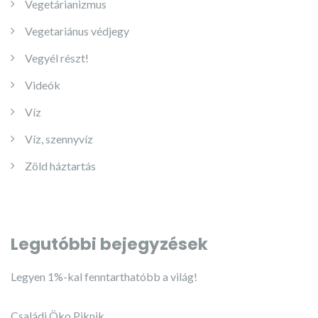
Vegetárianizmus
Vegetariánus védjegy
Vegyél részt!
Videók
Víz
Víz, szennyvíz
Zöld háztartás
Legutóbbi bejegyzések
Legyen 1%-kal fenntarthatóbb a világ!
Családi Öko Piknik