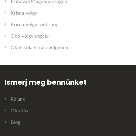
Élőfalvak Magyarországon
Krisna-völgy
Krisna-völgyi webshop
Öko-völgy angolul
Ökoiskola Krisna-völgyben
Ismerj meg bennünket
Rólunk
Oktatás
Blog