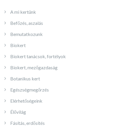
A mi kertünk
Befőzés, aszalás
Bemutatkozunk
Biokert
Biokert tanácsok, fortélyok
Biokert, mezőgazdaság
Botanikus kert
Egészségmegőrzés
Elérhetőségeink
Élővilág
Fásítás, erdősítés