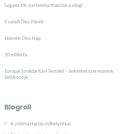
Legyen 1%-kal fenntarthatóbb a világ!
Családi Öko Piknik
Húsvéti Öko Nap
10 millió fa
Európai Szolidaritási Testület – önkéntes szervezetek
találkozója
Blogroll
A zöld háztartás műhelytitkai