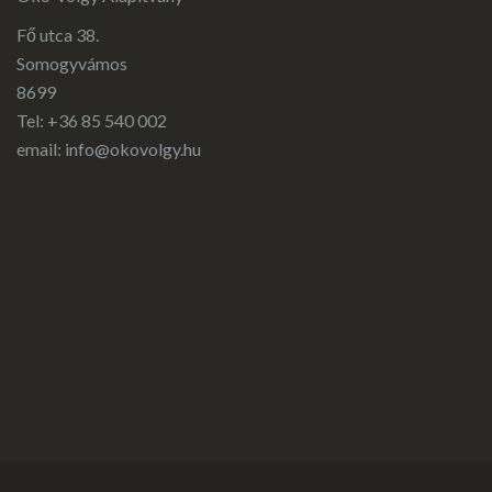
Fő utca 38.
Somogyvámos
8699
Tel: +36 85 540 002
email:
info@okovolgy.hu