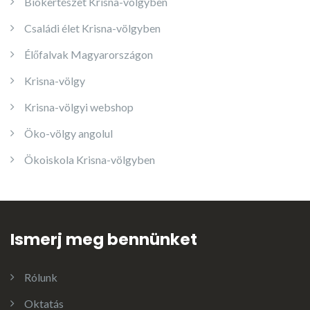
Biokertészet Krisna-völgyben
Családi élet Krisna-völgyben
Élőfalvak Magyarországon
Krisna-völgy
Krisna-völgyi webshop
Öko-völgy angolul
Ökoiskola Krisna-völgyben
Ismerj meg bennünket
Rólunk
Oktatás