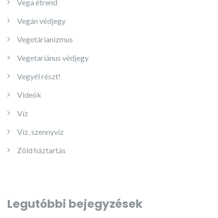
Vega étrend
Vegán védjegy
Vegetárianizmus
Vegetariánus védjegy
Vegyél részt!
Videók
Víz
Víz, szennyvíz
Zöld háztartás
Legutóbbi bejegyzések