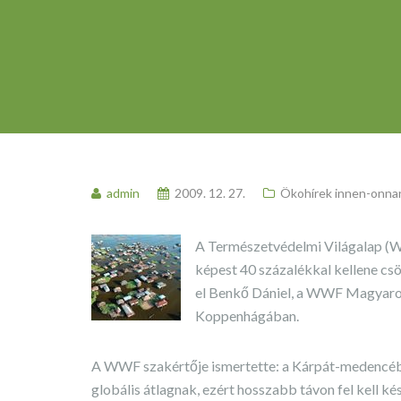
admin
2009. 12. 27.
Ökohírek innen-onna
A Természetvédelmi Világalap (WW
képest 40 százalékkal kellene c
el Benkő Dániel, a WWF Magyaro
Koppenhágában.
A WWF szakértője ismertette: a Kárpát-medencéb
globális átlagnak, ezért hosszabb távon fel kell k