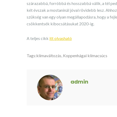
szárazabbá, forróbbá és hosszabbá válik, a tél p
két évszak a mostaninál jóval rövidebb lesz. Ahhoz
szükség van egy olyan megállapodásra, hogy a fejl
csökkentsék kibocsátásukat 2020-ig.
A teljes cikk
itt olvasható
Tags:
klímaváltozás
,
Koppenhágai klímacsúcs
admin