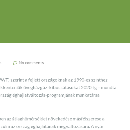
n
No comments
F) szerint a fejlett országoknak az 1990-es szinthez
sökkenteniük üvegházgáz-kibocsátásukat 2020-ig – mondta
rszág éghajlatváltozás-programjának munkatársa
en az átlaghőmérséklet növekedése másfélszerese a
észülni az ország éghajlatának megváltozására. A nyár