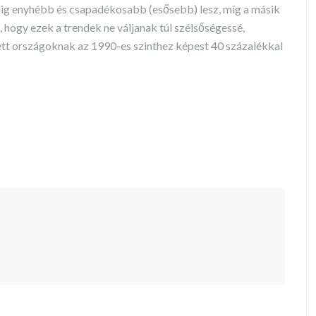
edig enyhébb és csapadékosabb (esősebb) lesz, míg a másik
, hogy ezek a trendek ne váljanak túl szélsőségessé,
ett országoknak az 1990-es szinthez képest 40 százalékkal