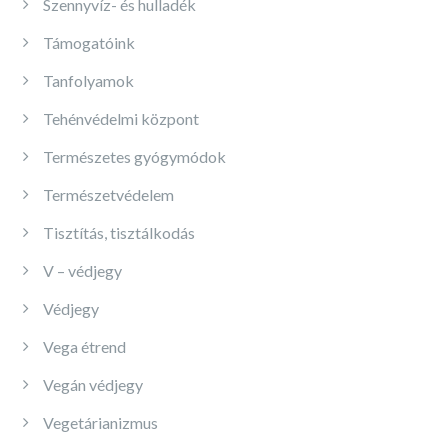
Szennyvíz- és hulladék
Támogatóink
Tanfolyamok
Tehénvédelmi központ
Természetes gyógymódok
Természetvédelem
Tisztítás, tisztálkodás
V – védjegy
Védjegy
Vega étrend
Vegán védjegy
Vegetárianizmus