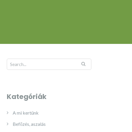
Kategóriák
A mi kertünk
Befőzés, aszalás