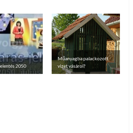
Műanyagba palackozott
jelentés 2050
vizet vásárol?