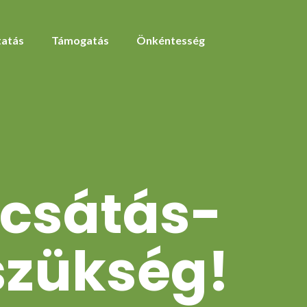
atás
Támogatás
Önkéntesség
ocsátás-
szükség!