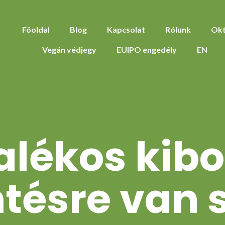
Föoldal
Blog
Kapcsolat
Rólunk
Okt
Vegán védjegy
EUIPO engedély
EN
alékos kib
tésre van 