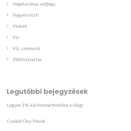
Vegetariánus védjegy
Vegyél részt!
Videók
Víz
Víz, szennyvíz
Zöld háztartás
Legutóbbi bejegyzések
Legyen 1%-kal fenntarthatóbb a világ!
Családi Öko Piknik