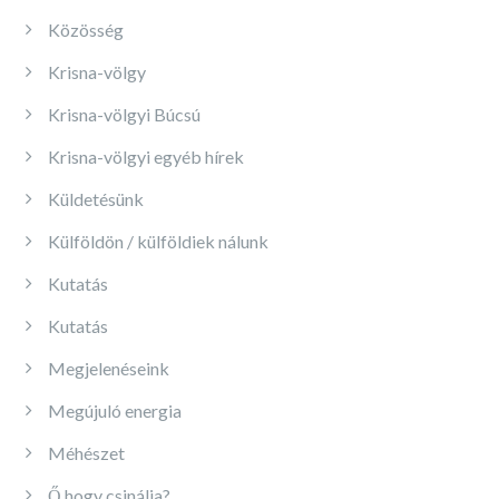
Közösség
Krisna-völgy
Krisna-völgyi Búcsú
Krisna-völgyi egyéb hírek
Küldetésünk
Külföldön / külföldiek nálunk
Kutatás
Kutatás
Megjelenéseink
Megújuló energia
Méhészet
Ő hogy csinálja?