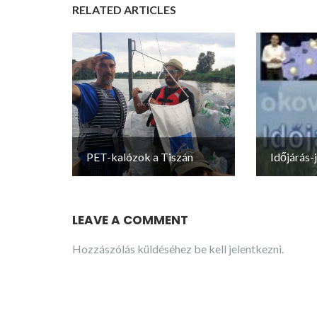
RELATED ARTICLES
PET-kalózok a Tiszán
Időjárás-
LEAVE A COMMENT
Hozzászólás küldéséhez
be kell jelentkezni
.