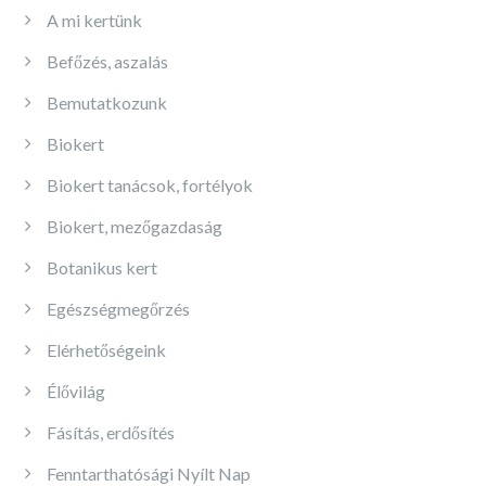
A mi kertünk
Befőzés, aszalás
Bemutatkozunk
Biokert
Biokert tanácsok, fortélyok
Biokert, mezőgazdaság
Botanikus kert
Egészségmegőrzés
Elérhetőségeink
Élővilág
Fásítás, erdősítés
Fenntarthatósági Nyílt Nap