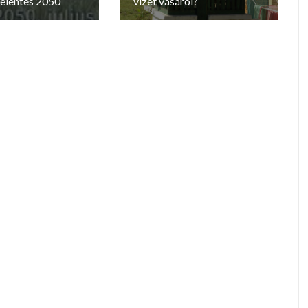
jelentés 2050
vizet vásárol?