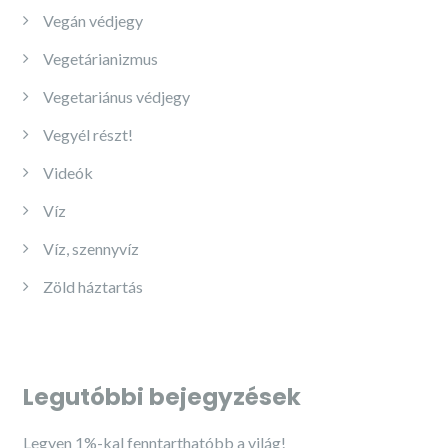
Vegán védjegy
Vegetárianizmus
Vegetariánus védjegy
Vegyél részt!
Videók
Víz
Víz, szennyvíz
Zöld háztartás
Legutóbbi bejegyzések
Legyen 1%-kal fenntarthatóbb a világ!