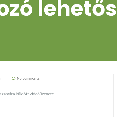
ozó lehető
n
No comments
számára küldött videóüzenete