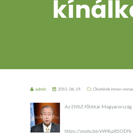
kínálk
admin
2015. 06. 19.
Ökohírek innen-onna
Az ENSZ-főtitkár Magyarország 
https://youtu.be/vW4Lp85ODfk