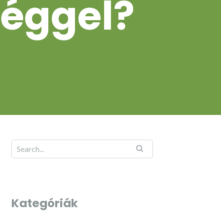
séggel?
Kategóriák