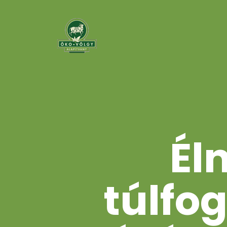
Él
túlfo