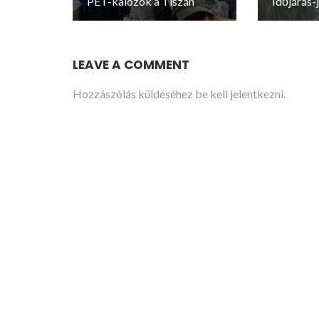
PET-kalózok a Tiszán
Időjárás-
LEAVE A COMMENT
Hozzászólás küldéséhez
be kell jelentkezni
.