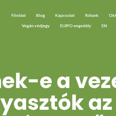
Föoldal
Blog
Kapcsolat
Rólunk
Okt
Vegán védjegy
EUIPO engedély
EN
nek-e a vez
gyasztók az