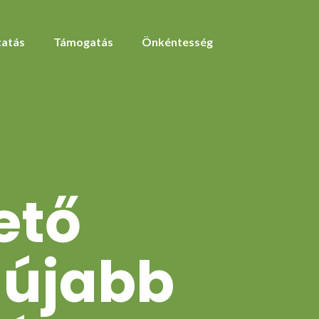
atás
Támogatás
Önkéntesség
ető
 újabb