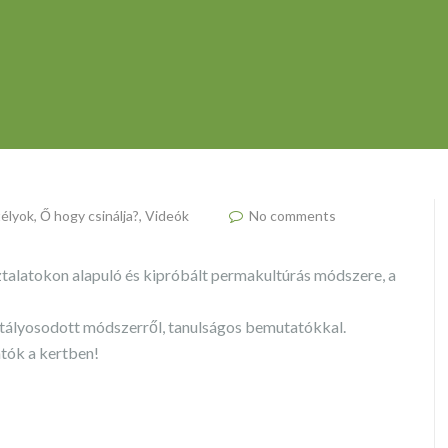
télyok
,
Ő hogy csinálja?
,
Videók
No comments
ztalatokon alapuló és kipróbált permakultúrás módszere, a
istályosodott módszerről, tanulságos bemutatókkal.
tók a kertben!