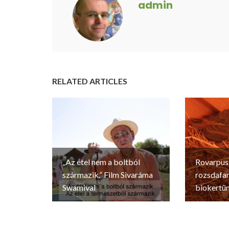
admin
RELATED ARTICLES
„Az étel nem a boltból
Rovarpus
származik.” Film Sivaráma
rozsdafa
Swamival
biokertün