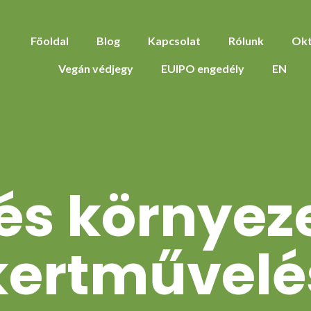
Föoldal
Blog
Kapcsolat
Rólunk
Okt
Vegán védjegy
EUIPO engedély
EN
és környez
kertművelé