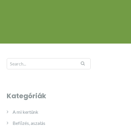
Kategóriák
A mi kertünk
Befőzés, aszalás