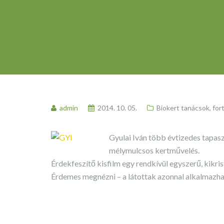
admin
2014. 10. 05.
Biokert tanácsok, for
Gyulai Iván több évtizedes tapas
mélymulcsos kertművelés.
Érdekfeszítő kisfilm egy rendkívül egyszerű, kikr
Érdemes megnézni – a látottak azonnal alkalmazha