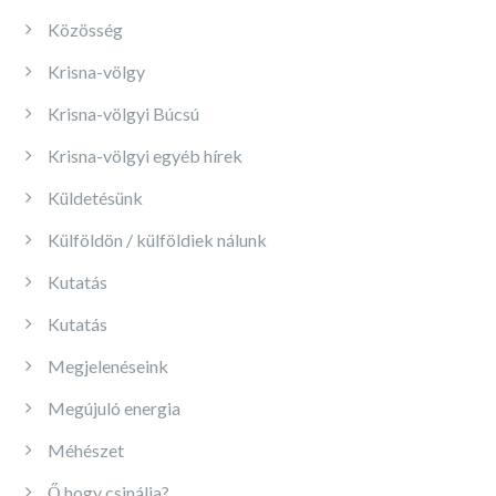
Közösség
Krisna-völgy
Krisna-völgyi Búcsú
Krisna-völgyi egyéb hírek
Küldetésünk
Külföldön / külföldiek nálunk
Kutatás
Kutatás
Megjelenéseink
Megújuló energia
Méhészet
Ő hogy csinálja?