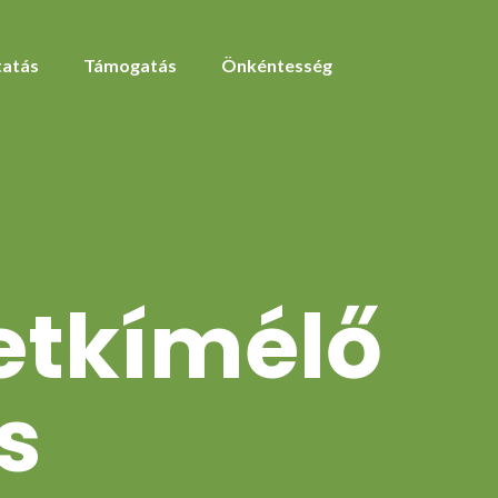
atás
Támogatás
Önkéntesség
etkímélő
s