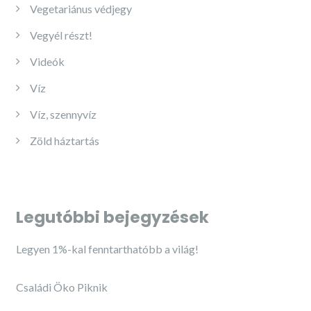
Vegetariánus védjegy
Vegyél részt!
Videók
Víz
Víz, szennyvíz
Zöld háztartás
Legutóbbi bejegyzések
Legyen 1%-kal fenntarthatóbb a világ!
Családi Öko Piknik