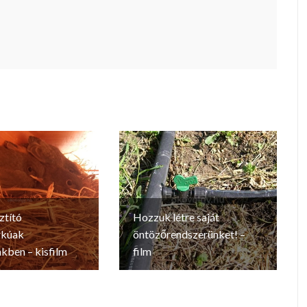
ztító
Hozzuk létre saját
rkúak
öntözőrendszerünket! –
kben – kisfilm
film