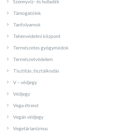
Szennyvíz- és hulladék
Támogatóink
Tanfolyamok
Tehénvédelmi központ
Természetes gyógymódok
Természetvédelem
Tisztítás, tisztálkodás
V – védjegy
Védjegy
Vega étrend
Vegán védjegy
Vegetárianizmus