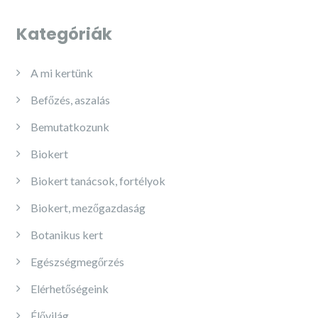
Kategóriák
A mi kertünk
Befőzés, aszalás
Bemutatkozunk
Biokert
Biokert tanácsok, fortélyok
Biokert, mezőgazdaság
Botanikus kert
Egészségmegőrzés
Elérhetőségeink
Élővilág