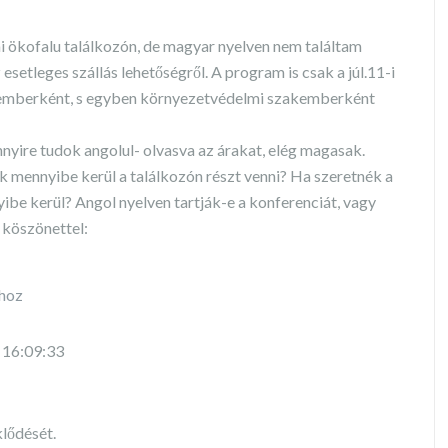
i ökofalu találkozón, de magyar nyelven nem találtam
 esetleges szállás lehetőségről. A program is csak a júl.11-i
 emberként, s egyben környezetvédelmi szakemberként
nyire tudok angolul- olvasva az árakat, elég magasak.
mennyibe kerül a találkozón részt venni? Ha szeretnék a
be kerül? Angol nyelven tartják-e a konferenciát, vagy
 köszönettel:
shoz
t 16:09:33
lődését.