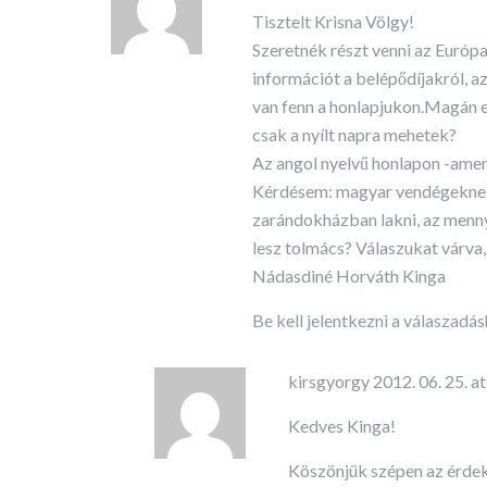
Tisztelt Krisna Völgy!
Szeretnék részt venni az Európa
információt a belépődíjakról, az
van fenn a honlapjukon.Magán
csak a nyílt napra mehetek?
Az angol nyelvű honlapon -amen
Kérdésem: magyar vendégeknek 
zarándokházban lakni, az mennyi
lesz tolmács? Válaszukat várva,
Nádasdiné Horváth Kinga
Be kell jelentkezni a válaszadá
kirsgyorgy
2012. 06. 25. a
Kedves Kinga!
Köszönjük szépen az érdek