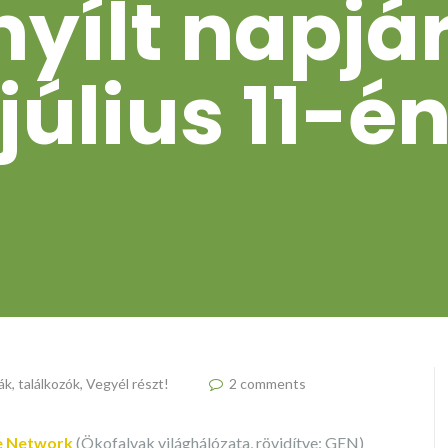
nyílt napjár
július 11-é
k, találkozók
,
Vegyél részt!
2 comments
ge Network
(Ökofalvak világhálózata, rövidítve: GEN)