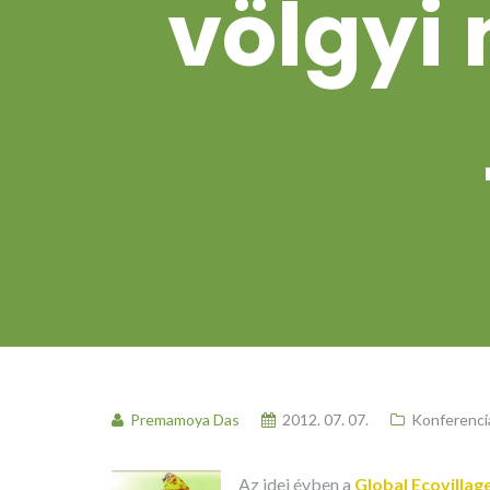
völgyi 
Premamoya Das
2012. 07. 07.
Konferenciá
Az idei évben a
Global Ecovilla