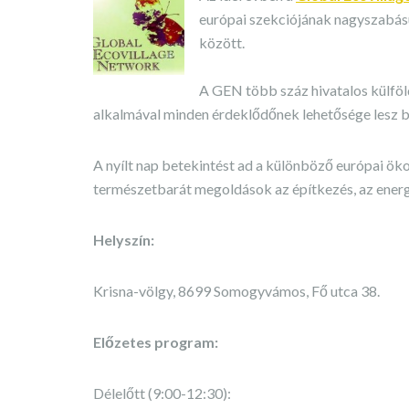
európai szekciójának nagyszabású n
között.
A GEN több száz hivatalos külföldi
alkalmával minden érdeklődőnek lehetősége lesz 
A nyílt nap betekintést ad a különböző európai ök
természetbarát megoldások az építkezés, az energi
Helyszín:
Krisna-völgy, 8699 Somogyvámos, Fő utca 38.
Előzetes program:
Délelőtt (9:00-12:30):