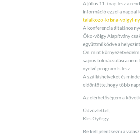
A július 11-i nap lesz a re
információ ezzel a nappal 
talalkozo-krisna-volgyi-ny
A konferencia általános ny
Öko-völgy Alapítvány csak 
együttműködve a helyszínt 
Ön, mint környezetvédelmi
sajnos tolmácsolásra nem l
nyelvű program is lesz.
A szálláshelyeket és minde
eldöntötte, hogy több napr
Az elérhetőségem a követ
Üdvözlettel,
Kirs György
Be kell jelentkezni a vála