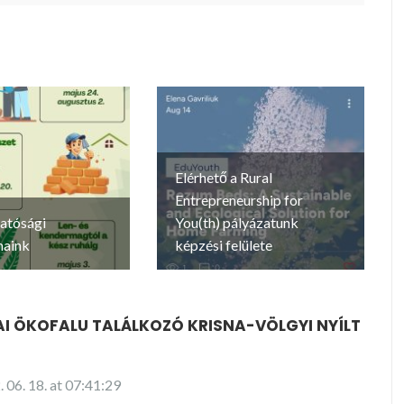
Elérhető a Rural
Entrepreneurship for
atósági
You(th) pályázatunk
maink
képzési felülete
PAI ÖKOFALU TALÁLKOZÓ KRISNA-VÖLGYI NYÍLT
 06. 18. at 07:41:29