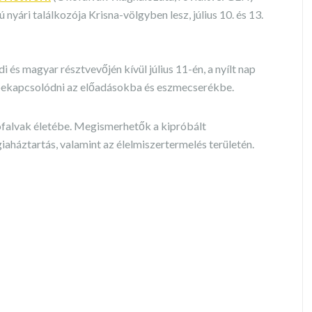
yári találkozója Krisna-völgyben lesz, július 10. és 13.
 és magyar résztvevőjén kívül július 11-én, a nyílt nap
bekapcsolódni az előadásokba és eszmecserékbe.
ofalvak életébe. Megismerhetők a kipróbált
aháztartás, valamint az élelmiszertermelés területén.