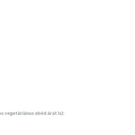
s vegetáriánus ebéd árát is)
: