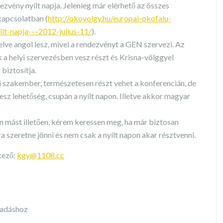
ndezvény nyílt napja. Jelenleg már elérhető az összes
kapcsolatban (
http://okovolgy.hu/europai-okofalu-
ilt-napja-–-2012-julius-11/
).
elve angol lesz, mivel a rendezvényt a GEN szervezi. Az
a helyi szervezésben vesz részt és Krisna-völggyel
biztosítja.
 szakember, természetesen részt vehet a konferencián, de
esz lehetőség, csupán a nyílt napon. Illetve akkor magyar
n mást illetően, kérem keressen meg, ha már biztosan
a szeretne jönni és nem csak a nyílt napon akar résztvenni.
kező:
kgy@1108.cc
szadáshoz