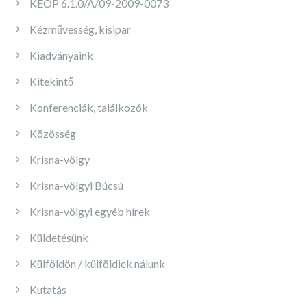
KEOP 6.1.0/A/09-2009-0073
Kézművesség, kisipar
Kiadványaink
Kitekintő
Konferenciák, találkozók
Közösség
Krisna-völgy
Krisna-völgyi Búcsú
Krisna-völgyi egyéb hírek
Küldetésünk
Külföldön / külföldiek nálunk
Kutatás