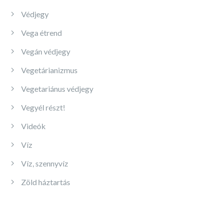
Védjegy
Vega étrend
Vegán védjegy
Vegetárianizmus
Vegetariánus védjegy
Vegyél részt!
Videók
Víz
Víz, szennyvíz
Zöld háztartás