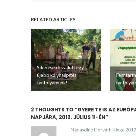
RELATED ARTICLES
Sikeresen lezajlott egy
újabb kályhaépítés
Fenntarth
tanfolyamunk!
tanfolya
2 THOUGHTS TO “
GYERE TE IS AZ EURÓ
NAPJÁRA, 2012. JÚLIUS 11-ÉN
”
Nádasdiné Horváth Kinga
2012.