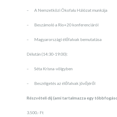
– A Nemzetközi Ökofalu Hálózat munkája
– Beszámoló a Rio+20 konferenciáról
– Magyarországi élőfalvak bemutatása
Délután (14:30-19:00):
– Séta Krisna-völgyben
– Beszélgetés az élőfalvak jövőjéről
Részvételi díj
(ami tartalmazza egy többfogáso
3.500.- Ft