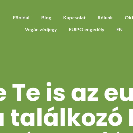
Föoldal
Blog
Kapcsolat
Rólunk
Okt
Vegán védjegy
EUIPO engedély
EN
 Te is az e
 találkozó