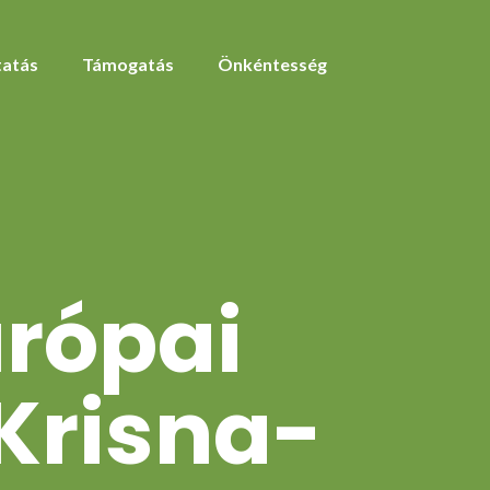
atás
Támogatás
Önkéntesség
urópai
 Krisna-