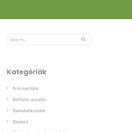
Kategóriák
A mi kertünk
Befőzés, aszalás
Bemutatkozunk
Biokert