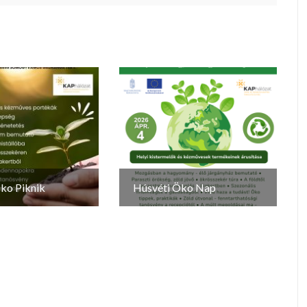
ko Piknik
Húsvéti Öko Nap