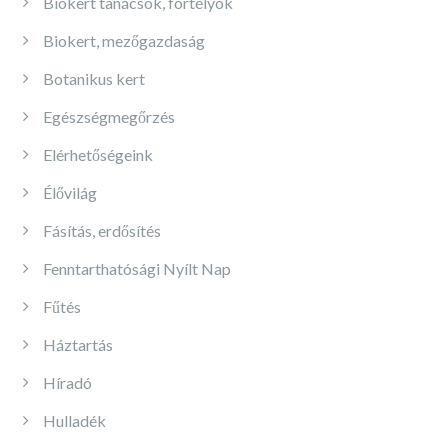
Biokert tanácsok, fortélyok
Biokert, mezőgazdaság
Botanikus kert
Egészségmegőrzés
Elérhetőségeink
Élővilág
Fásítás, erdősítés
Fenntarthatósági Nyílt Nap
Fűtés
Háztartás
Híradó
Hulladék