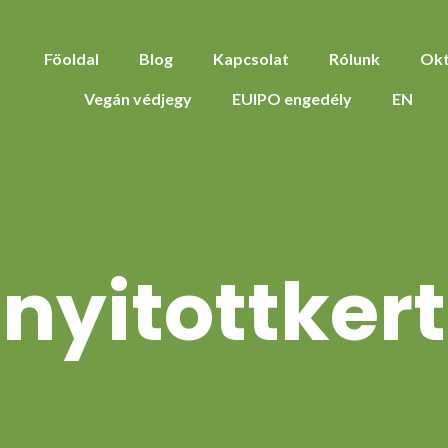
Föoldal
Blog
Kapcsolat
Rólunk
Okt
Vegán védjegy
EUIPO engedély
EN
nyitottkert