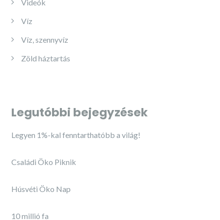
Videók
Víz
Víz, szennyvíz
Zöld háztartás
Legutóbbi bejegyzések
Legyen 1%-kal fenntarthatóbb a világ!
Családi Öko Piknik
Húsvéti Öko Nap
10 millió fa