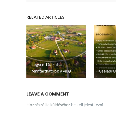
RELATED ARTICLES
Legyen 1%-kal
fenntarthatóbb a világ!
Családi Ö
LEAVE A COMMENT
Hozzászólás küldéséhez
be kell jelentkezni
.