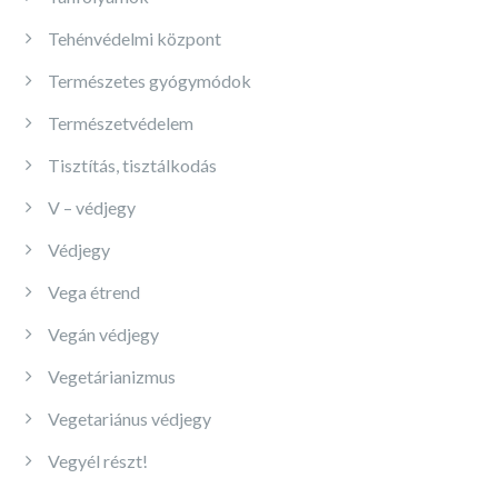
Tehénvédelmi központ
Természetes gyógymódok
Természetvédelem
Tisztítás, tisztálkodás
V – védjegy
Védjegy
Vega étrend
Vegán védjegy
Vegetárianizmus
Vegetariánus védjegy
Vegyél részt!