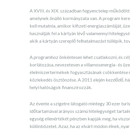
A XVIII. és XIX. században fegyenctelep működött a 
amelynek önálló kormányzata van. A program keret
kell mutatnia, amikor kifizeti energiaszámláját, ü
használják fel a kártyán lévő valamennyi hitelegys
akik a kártyán szereplő felhatalmazást túllépik, t
A programhoz önkéntesen lehet csatlakozni, és cé
korlátozása, nevezetesen a villamosenergia- és üz
élelmiszertermékek fogyasztásának csökkentése r
közlekedés ösztönzése. A 2011 elején kezdődő, háro
helyi hatóságok finanszírozzák.
Az évente a szigetre látogató mintegy 30 ezer turi
időtartamával arányos számú hitelegységet tartal
egység ellenértékét pénzben kapják meg, ha viszont 
különbözetet. Azaz, ha az elvárt módon élnek, nya