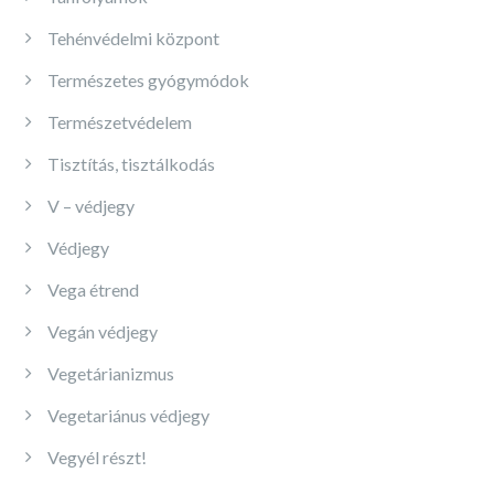
Tehénvédelmi központ
Természetes gyógymódok
Természetvédelem
Tisztítás, tisztálkodás
V – védjegy
Védjegy
Vega étrend
Vegán védjegy
Vegetárianizmus
Vegetariánus védjegy
Vegyél részt!