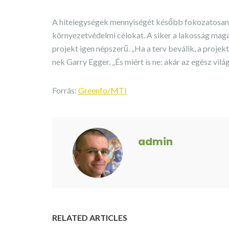
A hitelegységek mennyiségét később fokozatosan c
környezetvédelmi célokat. A siker a lakosság magat
projekt igen népszerű. „Ha a terv beválik, a projek
nek Garry Egger. „És miért is ne: akár az egész vilá
Forrás:
Greenfo/MTI
admin
RELATED ARTICLES