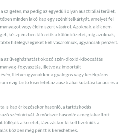
szigeten, ma pedig az egyedüli olyan ausztráliai terület,
ében minden lakó kap egy szénhitelkártyát, amelyet fel
zemanyagot vagy élelmiszert vásárol. Azoknak, akik nem
éget, készpénzben kifizetik a különbözetet, míg azoknak,
ovábbi hitelegységeket kell vásárolniuk, ugyancsak pénzért.
lja az üvegházhatást okozó szén-dioxid-kibocsátás
emanyag-fogyasztás, illetve az importált
évén, illetve ugyanakkor a gyalogos vagy kerékpáros
m évig tartó kísérletet az ausztráliai kutatási tanács és a
sta is kap érkezésekor hasonló, a tartózkodás
mazó szénkártyát. A módszer hasonló: a megtakarított
túllépik a keretet, távozáskor ki kell fizetniük a
ralás közben még pénzt is kereshetnek.