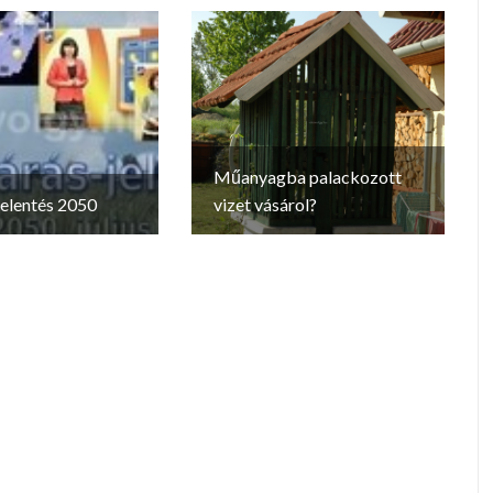
Műanyagba palackozott
jelentés 2050
vizet vásárol?