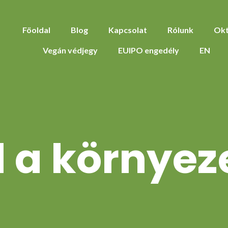
Föoldal
Blog
Kapcsolat
Rólunk
Okt
Vegán védjegy
EUIPO engedély
EN
l a környez