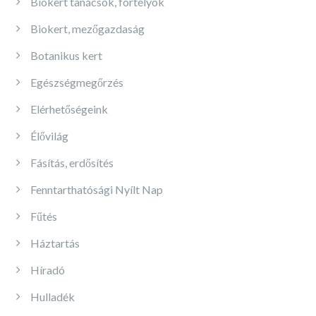
Biokert tanácsok, fortélyok
Biokert, mezőgazdaság
Botanikus kert
Egészségmegőrzés
Elérhetőségeink
Élővilág
Fásítás, erdősítés
Fenntarthatósági Nyílt Nap
Fűtés
Háztartás
Híradó
Hulladék