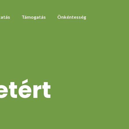
atás
Támogatás
Önkéntesség
etért