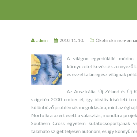
admin
2010. 11. 10.
Ökohírek innen-onna
A világon egyedülálló módon k
környezetet kevéssé szennyező l
és ezzel talán egész világnak péld
Az Ausztrália, Új-Zéland és Új-
szigetén 2000 ember él, így ideális kísérleti te
különböző problémák megoldására, mint az éghajl
Norfolkra azért esett a választás, mondta a proj
Southern Cross egyetem kutatócsoportjának vez
található sziget teljesen autonóm, és így könnyű mé