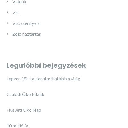
Videók
Víz
Víz, szennyvíz
Zöld háztartás
Legutóbbi bejegyzések
Legyen 1%-kal fenntarthatóbb a világ!
Családi Öko Piknik
Húsvéti Öko Nap
10 millió fa