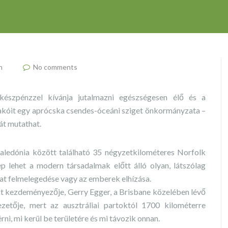
n
No comments
észpénzzel kívánja jutalmazni egészségesen élő és a
akóit egy aprócska csendes-óceáni sziget önkormányzata –
át mutathat.
Kaledónia között található 35 négyzetkilométeres Norfolk
rep lehet a modern társadalmak előtt álló olyan, látszólag
at felmelegedése vagy az emberek elhízása.
ekt kezdeményezője, Gerry Egger, a Brisbane közelében lévő
etője, mert az ausztráliai partoktól 1700 kilométerre
rni, mi kerül be területére és mi távozik onnan.