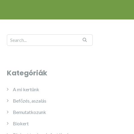
Kategóriák
A mi kertünk
Befőzés, aszalás
Bemutatkozunk
Biokert