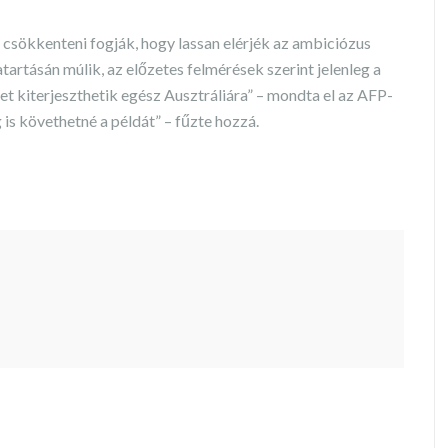
sökkenteni fogják, hogy lassan elérjék az ambiciózus
artásán múlik, az előzetes felmérések szerint jelenleg a
tet kiterjeszthetik egész Ausztráliára” – mondta el az AFP-
g is követhetné a példát” – fűzte hozzá.