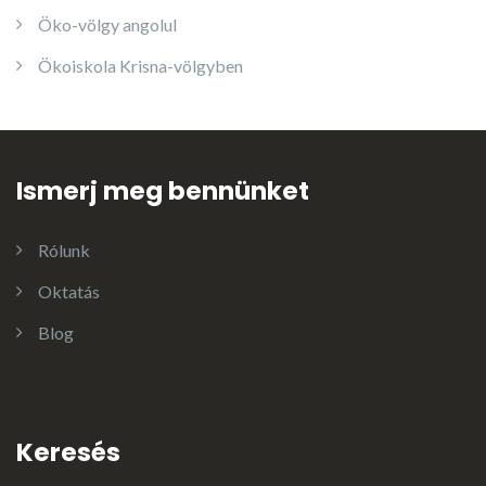
Öko-völgy angolul
Ökoiskola Krisna-völgyben
Ismerj meg bennünket
Rólunk
Oktatás
Blog
Keresés