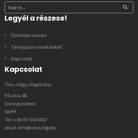
Legyél a részese!
Önkéntes munka
Támogasd a munkánkat!
Kapcsolat
Kapcsolat
Öko-völgy Alapítvány
Fő utca 38.
Somogyvámos
8699
Tel: +36 85 540 002
email:
info@okovolgy.hu