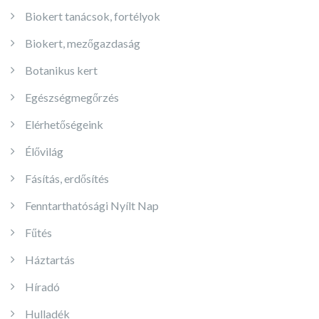
Biokert tanácsok, fortélyok
Biokert, mezőgazdaság
Botanikus kert
Egészségmegőrzés
Elérhetőségeink
Élővilág
Fásítás, erdősítés
Fenntarthatósági Nyílt Nap
Fűtés
Háztartás
Híradó
Hulladék