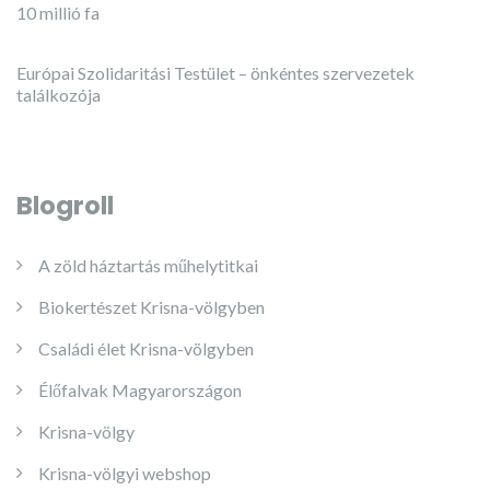
10 millió fa
Európai Szolidaritási Testület – önkéntes szervezetek
találkozója
Blogroll
A zöld háztartás műhelytitkai
Biokertészet Krisna-völgyben
Családi élet Krisna-völgyben
Élőfalvak Magyarországon
Krisna-völgy
Krisna-völgyi webshop