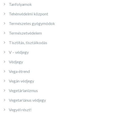
Tanfolyamok
Tehénvédelmi központ
Természetes gyógymódok
Természetvédelem
Tisztítás, tisztálkodás
V – védjegy
Védjegy
Vega étrend
Vegán védjegy
Vegetárianizmus
Vegetariánus védjegy
Vegyél részt!