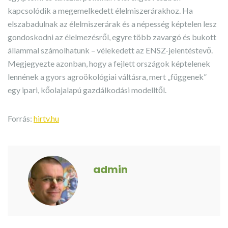
kapcsolódik a megemelkedett élelmiszerárakhoz. Ha
elszabadulnak az élelmiszerárak és a népesség képtelen lesz
gondoskodni az élelmezésről, egyre több zavargó és bukott
állammal számolhatunk – vélekedett az ENSZ-jelentéstevő.
Megjegyezte azonban, hogy a fejlett országok képtelenek
lennének a gyors agroökológiai váltásra, mert „függenek”
egy ipari, kőolajalapú gazdálkodási modelltől.
Forrás:
hirtv.hu
admin