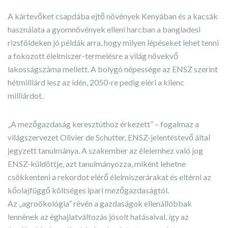
A kártevőket csapdába ejtő növények Kenyában és a kacsák
használata a gyomnövények elleni harcban a bangladesi
rizsföldeken jó példák arra, hogy milyen lépéseket lehet tenni
a fokozott élelmiszer-termelésre a világ növekvő
lakosságszáma mellett. A bolygó népessége az ENSZ szerint
hétmilliárd lesz az idén, 2050-re pedig eléri a kilenc
milliárdot.
„A mezőgazdaság keresztúthoz érkezett” – fogalmaz a
világszervezet Olivier de Schutter, ENSZ-jelentéstevő által
jegyzett tanulmánya. A szakember az élelemhez való jog
ENSZ-küldöttje, azt tanulmányozza, miként lehetne
csökkenteni a rekordot elérő élelmiszerárakat és eltérni az
kőolajfüggő költséges ipari mezőgazdaságtól.
Az „agroökológia” révén a gazdaságok ellenállóbbak
lennének az éghajlatváltozás jósolt hatásaival, így az