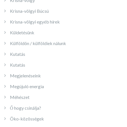
Krisna-völgy
Krisna-völgyi Búcsú
Krisna-völgyi egyéb hírek
Küldetésünk
Külföldön / külföldiek nálunk
Kutatás
Kutatás
Megjelenéseink
Megújuló energia
Méhészet
Ő hogy csinálja?
Öko-közösségek