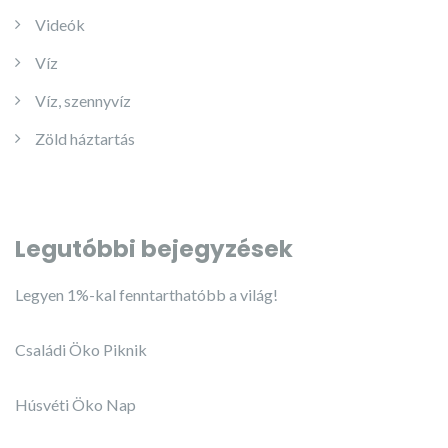
Videók
Víz
Víz, szennyvíz
Zöld háztartás
Legutóbbi bejegyzések
Legyen 1%-kal fenntarthatóbb a világ!
Családi Öko Piknik
Húsvéti Öko Nap