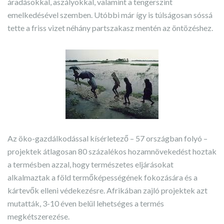
áradásokkal, aszályokkal, valamint a tengerszint
emelkedésével szemben. Utóbbi már így is túlságosan sóssá
tette a friss vizet néhány partszakasz mentén az öntözéshez.
Az öko-gazdálkodással kísérletező – 57 országban folyó –
projektek átlagosan 80 százalékos hozamnövekedést hoztak
a termésben azzal, hogy természetes eljárásokat
alkalmaztak a föld termőképességének fokozására és a
kártevők elleni védekezésre. Afrikában zajló projektek azt
mutatták, 3-10 éven belül lehetséges a termés
megkétszerezése.