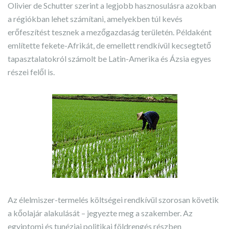
Olivier de Schutter szerint a legjobb hasznosulásra azokban
a régiókban lehet számítani, amelyekben túl kevés
erőfeszítést tesznek a mezőgazdaság területén. Példaként
említette fekete-Afrikát, de emellett rendkívül kecsegtető
tapasztalatokról számolt be Latin-Amerika és Ázsia egyes
részei felől is.
Az élelmiszer-termelés költségei rendkívül szorosan követik
a kőolajár alakulását – jegyezte meg a szakember. Az
egyiptomi és tunéziai politikai földrengés részben