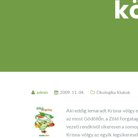
k
admin
2009. 11. 04.
Ökologika Klubok
Aki eddig lemaradt Krisna-völgy e
az most Gödöllőn, a Zöld Forgata
vezeti rendkívül sikeresen a som
Krisna-völgy az egyik legsikerese