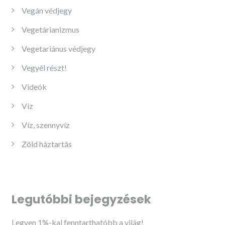
Vegán védjegy
Vegetárianizmus
Vegetariánus védjegy
Vegyél részt!
Videók
Víz
Víz, szennyvíz
Zöld háztartás
Legutóbbi bejegyzések
Legyen 1%-kal fenntarthatóbb a világ!