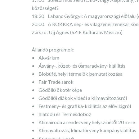
közösséget?
18:30 Labanc Györgyi: A magyarországi élőfalu 
20:00 A ROKKKA nép- és világzenei zenekar kon
Zárszó: Ujj Ágnes (SZIE Kulturális Misszió)
Állandó programok:
• Akvárium
• Ásvány-, kőzet- és ősmaradvány-kiállítás
• Biobüfé, helyi termelők bemutatkozása
• Fair Trade sarok
• Gödöllő ökotérképe
• Gödöllői diákok videói a klímaváltozásról
• Festmény- és grafika-kiállítás az élővilágról
• Illatodú és Termésdoboz
• Klímairoda a rendezvény helyszínétől 20 m-re
• Klímaváltozás, klímatörvény kampánykiállítás
• Komposzt-sarok