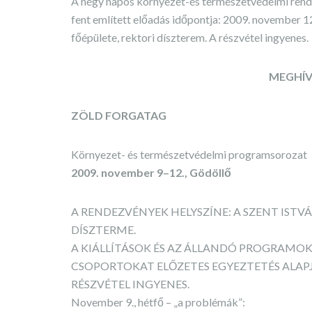
A négy napos környezet-és természetvédelmi rende
fent említett előadás időpontja: 2009. november 1
főépülete, rektori díszterem. A részvétel ingyenes.
MEGHÍV
ZÖLD FORGATAG
Környezet- és természetvédelmi programsorozat
2009. november 9–12., Gödöllő
A RENDEZVÉNYEK HELYSZÍNE: A SZENT IST
DÍSZTERME.
A KIÁLLÍTÁSOK ÉS AZ ÁLLANDÓ PROGRAMO
CSOPORTOKAT ELŐZETES EGYEZTETÉS ALAP
RÉSZVÉTEL INGYENES.
November 9., hétfő – „a problémák”: