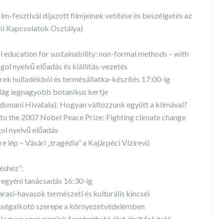
fesztivál díjazott filmjeinek vetítése és beszélgetés az
mi Kapcsolatok Osztálya)
education for sustainability: non-formal methods – with
ngol nyelvű előadás és kiállítás-vezetés
rek hulladékból és termésállatka-készítés 17:00-ig
lág legnagyobb botanikus kertje
ani Hivatala): Hogyan változzunk együtt a klímával?
to the 2007 Nobel Peace Prize: Fighting climate change
gol nyelvű előadás
 lép – Vásári „tragédia” a Kajárpéci Vízirevü
éshez”:
egyéni tanácsadás 16:30-ig
asi-havasok természeti és kulturális kincsei
zösségalkotó szerepe a környezetvédelemben
gyan szervezzünk fenntartható életvitelt folytató