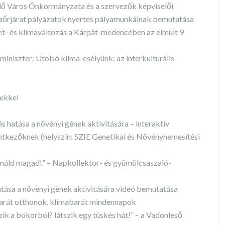
ő Város Önkormányzata és a szervezők képviselői
maőrjárat pályázatok nyertes pályamunkáinak bemutatása
t- és klímaváltozás a Kárpát-medencében az elmúlt 9
iniszter: Utolsó klíma-esélyünk: az interkulturális
pekkel
s hatása a növényi gének aktivitására – interaktív
ntkezőknek (helyszín: SZIE Genetikai és Növénynemesítési
sináld magad!” – Napkollektor- és gyümölcsaszaló-
atása a növényi gének aktivitására videó bemutatása
arát otthonok, klímabarát mindennapok
 a bokorból? látszik egy tüskés hát!” – a Vadonleső