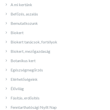
A mi kertünk
Befőzés, aszalás
Bemutatkozunk
Biokert
Biokert tanácsok, fortélyok
Biokert, mezőgazdaság
Botanikus kert
Egészségmegőrzés
Elérhetőségeink
Élővilág
Fásítás, erdősítés
Fenntarthatósági Nyílt Nap