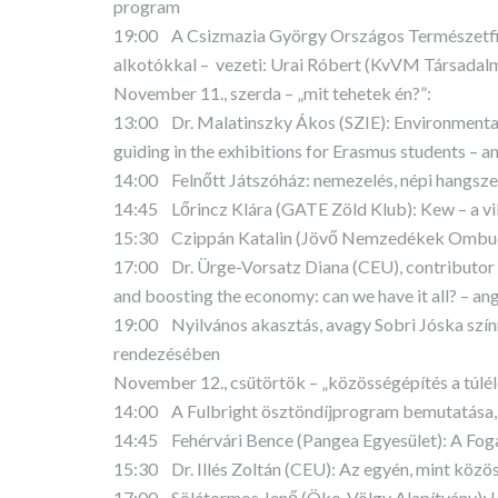
program
19:00 A Csizmazia György Országos Természetfilm-
alkotókkal – vezeti: Urai Róbert (KvVM Társadal
November 11., szerda – „mit tehetek én?”:
13:00 Dr. Malatinszky Ákos (SZIE): Environmental 
guiding in the exhibitions for Erasmus students – a
14:00 Felnőtt Játszóház: nemezelés, népi hangsze
14:45 Lőrincz Klára (GATE Zöld Klub): Kew – a vi
15:30 Czippán Katalin (Jövő Nemzedékek Ombudsm
17:00 Dr. Ürge-Vorsatz Diana (CEU), contributor 
and boosting the economy: can we have it all? – an
19:00 Nyilvános akasztás, avagy Sobri Jóska színre
rendezésében
November 12., csütörtök – „közösségépítés a túlél
14:00 A Fulbright ösztöndíjprogram bemutatása, 
14:45 Fehérvári Bence (Pangea Egyesület): A Fogar
15:30 Dr. Illés Zoltán (CEU): Az egyén, mint kö
17:00 Sölétormos Jenő (Öko-Völgy Alapítvány): Ho