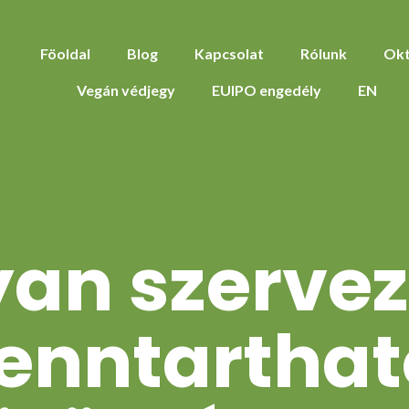
Föoldal
Blog
Kapcsolat
Rólunk
Okt
Vegán védjegy
EUIPO engedély
EN
an szerve
fenntarthat