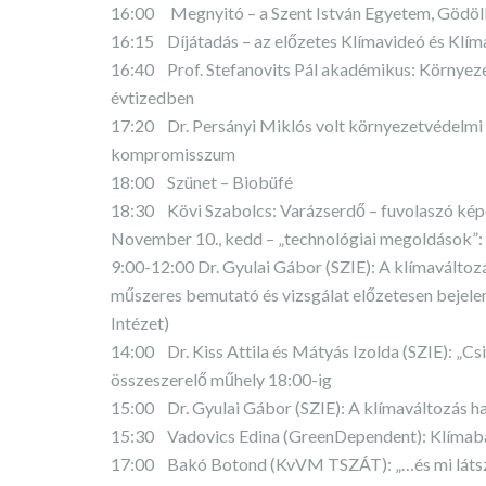
16:00 Megnyitó – a Szent István Egyetem, Gödöll
16:15 Díjátadás – az előzetes Klímavideó és Klí
16:40 Prof. Stefanovits Pál akadémikus: Környeze
évtizedben
17:20 Dr. Persányi Miklós volt környezetvédelmi m
kompromisszum
18:00 Szünet – Biobüfé
18:30 Kövi Szabolcs: Varázserdő – fuvolaszó ké
November 10., kedd – „technológiai megoldások”:
9:00-12:00 Dr. Gyulai Gábor (SZIE): A klímaváltozá
műszeres bemutató és vizsgálat előzetesen bejele
Intézet)
14:00 Dr. Kiss Attila és Mátyás Izolda (SZIE): „C
összeszerelő műhely 18:00-ig
15:00 Dr. Gyulai Gábor (SZIE): A klímaváltozás h
15:30 Vadovics Edina (GreenDependent): Klímab
17:00 Bakó Botond (KvVM TSZÁT): „…és mi látszik