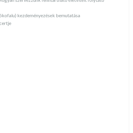
(ökofalu) kezdeményezések bemutatása
certje