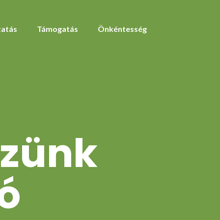
atás
Támogatás
Önkéntesség
zzünk
ó