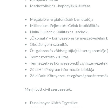
• Madártollak és –koponyák kiállítása
• Megújuló energiaforrások bemutatója
• Millenniumi Fejlesztési Célok fotókiállítás
• Nulla Hulladék Kiállítás és Játékok
• „Ökomata” – környezet- és természetvédelmi k
• Ökolábnyom-számítás
• Ősi gabona és zöldség tájfajták seregszemléje 
• Természetfotó kiállítás
• Természet- és környezetvédő civil szervezetek 
• Zöld Híd Program információs blokkja
• Zöld Bolt: Környezet- és egészségbarát termékek
Meghívott civil szervezetek:
• Dunakanyar Kilátó Egyesület