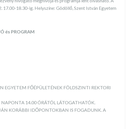
zvény hívogató meghívója és programja lent olvasható. A
2. 17.00-18.30-ig. Helyszíne: Gödöllő, Szent István Egyetem
Ó és PROGRAM
VÁN EGYETEM FŐÉPÜLETÉNEK FÖLDSZINTI REKTORI
K NAPONTA 14.00 ÓRÁTÓL LÁTOGATHATÓK.
JÁN KORÁBBI IDŐPONTOKBAN IS FOGADUNK. A