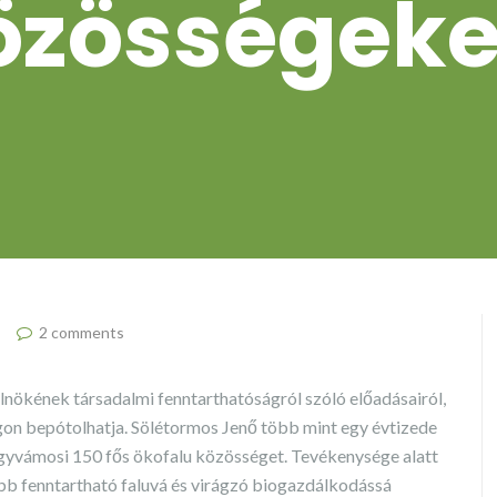
özösségeke
2 comments
lnökének társadalmi fenntarthatóságról szóló előadásairól,
gon bepótolhatja. Sölétormos Jenő több mint egy évtizede
ogyvámosi 150 fős ökofalu közösséget. Tevékenysége alatt
bb fenntartható faluvá és virágzó biogazdálkodássá