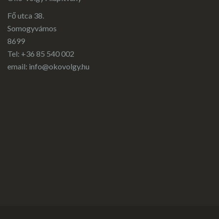
Fő utca 38.
Somogyvámos
8699
Tel: +36 85 540 002
email:
info@okovolgy.hu