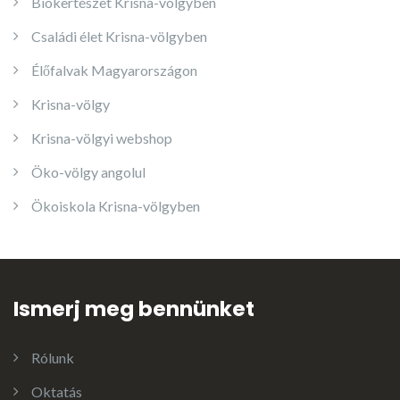
Biokertészet Krisna-völgyben
Családi élet Krisna-völgyben
Élőfalvak Magyarországon
Krisna-völgy
Krisna-völgyi webshop
Öko-völgy angolul
Ökoiskola Krisna-völgyben
Ismerj meg bennünket
Rólunk
Oktatás