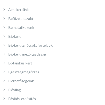
A mi kertünk
Befőzés, aszalás
Bemutatkozunk
Biokert
Biokert tanácsok, fortélyok
Biokert, mezőgazdaság
Botanikus kert
Egészségmegőrzés
Elérhetőségeink
Élővilág
Fásítás, erdősítés