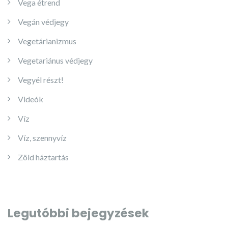
Vega étrend
Vegán védjegy
Vegetárianizmus
Vegetariánus védjegy
Vegyél részt!
Videók
Víz
Víz, szennyvíz
Zöld háztartás
Legutóbbi bejegyzések