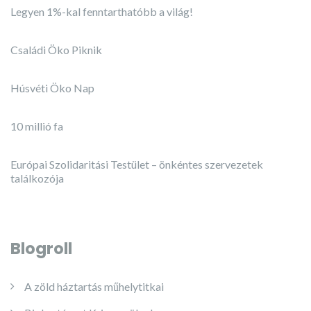
Legyen 1%-kal fenntarthatóbb a világ!
Családi Öko Piknik
Húsvéti Öko Nap
10 millió fa
Európai Szolidaritási Testület – önkéntes szervezetek
találkozója
Blogroll
A zöld háztartás műhelytitkai