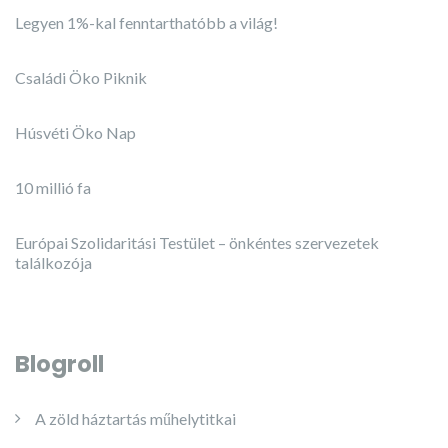
Legyen 1%-kal fenntarthatóbb a világ!
Családi Öko Piknik
Húsvéti Öko Nap
10 millió fa
Európai Szolidaritási Testület – önkéntes szervezetek
találkozója
Blogroll
A zöld háztartás műhelytitkai