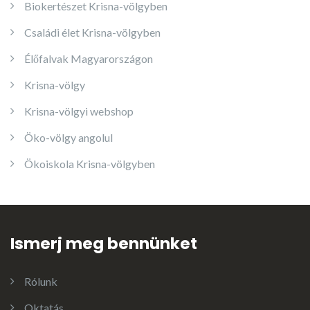
Biokertészet Krisna-völgyben
Családi élet Krisna-völgyben
Élőfalvak Magyarországon
Krisna-völgy
Krisna-völgyi webshop
Öko-völgy angolul
Ökoiskola Krisna-völgyben
Ismerj meg bennünket
Rólunk
Oktatás