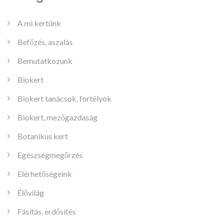
A mi kertünk
Befőzés, aszalás
Bemutatkozunk
Biokert
Biokert tanácsok, fortélyok
Biokert, mezőgazdaság
Botanikus kert
Egészségmegőrzés
Elérhetőségeink
Élővilág
Fásítás, erdősítés