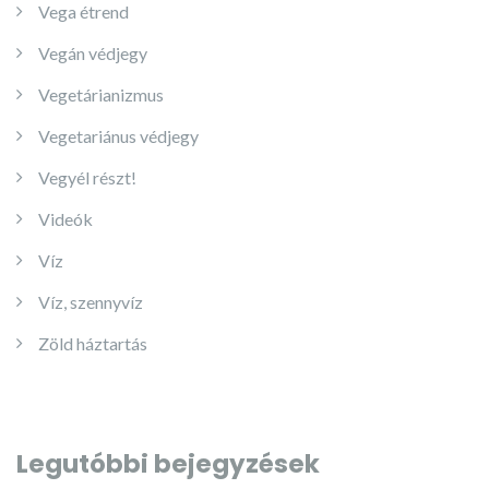
Vega étrend
Vegán védjegy
Vegetárianizmus
Vegetariánus védjegy
Vegyél részt!
Videók
Víz
Víz, szennyvíz
Zöld háztartás
Legutóbbi bejegyzések