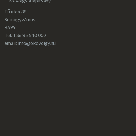
Öko-völgy Alapítvány
Fő utca 38.
Somogyvámos
8699
Tel: +36 85 540 002
email:
info@okovolgy.hu