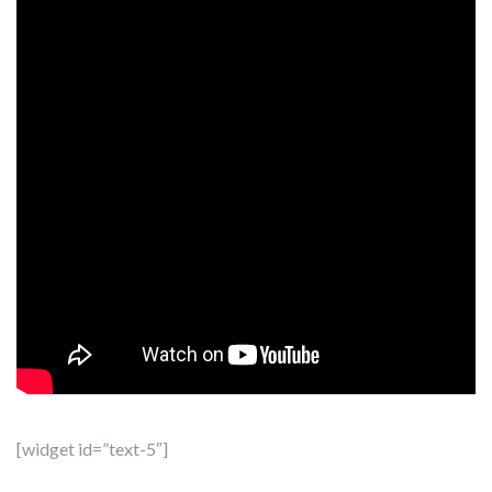
[widget id=”text-5″]