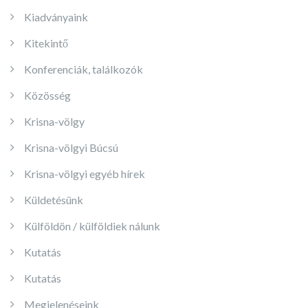
Kiadványaink
Kitekintő
Konferenciák, találkozók
Közösség
Krisna-völgy
Krisna-völgyi Búcsú
Krisna-völgyi egyéb hírek
Küldetésünk
Külföldön / külföldiek nálunk
Kutatás
Kutatás
Megjelenéseink