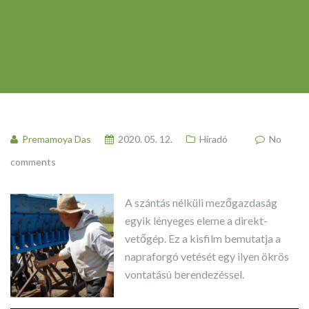
Premamoya Das
2020. 05. 12.
Híradó
No
comments
A szántás nélküli mezőgazdaság
egyik lényeges eleme a direkt-
vetőgép. Ez a kisfilm bemutatja a
napraforgó vetését egy ilyen ökrös
vontatású berendezéssel.