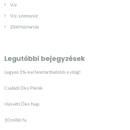
Víz
Víz, szennyvíz
Zöld háztartás
Legutóbbi bejegyzések
Legyen 1%-kal fenntarthatóbb a világ!
Családi Öko Piknik
Húsvéti Öko Nap
10 millió fa