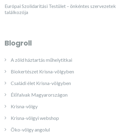
Európai Szolidaritási Testület – önkéntes szervezetek
találkozója
Blogroll
A zöld háztartás műhelytitkai
Biokertészet Krisna-völgyben
Családi élet Krisna-völgyben
Élőfalvak Magyarországon
Krisna-völgy
Krisna-völgyi webshop
Öko-völgy angolul