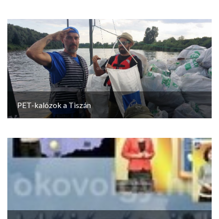
PET-kalózok a Tiszán