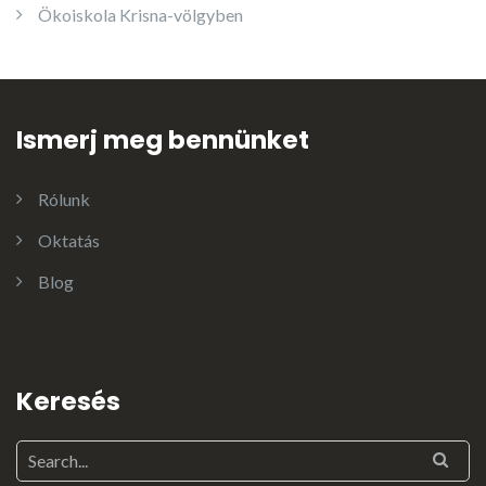
Ökoiskola Krisna-völgyben
Ismerj meg bennünket
Rólunk
Oktatás
Blog
Keresés