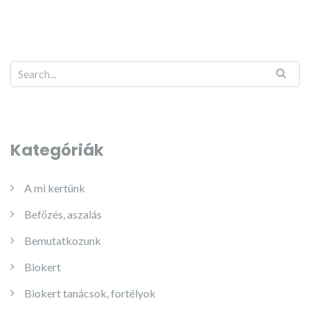
Kategóriák
A mi kertünk
Befőzés, aszalás
Bemutatkozunk
Biokert
Biokert tanácsok, fortélyok