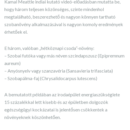
Kamal Meattle indiai kutató videó-előadásban mutatta be,
hogy három teljesen közönséges, szinte mindenhol
megtalálható, beszerezhető és nagyon könnyen tartható
szobanövény alkalmazásával is nagyon komoly eredmények
érhetőek el.
E három, valóban „hétköznapi csoda”-növény:
– Szobai futóka vagy más néven szcindapszusz (Epipremnum
aureum)
– Anyósnyelv vagy szanzavéria (Sansavieria trifasciata)
– Szobapálma-faj (Chrysalidocarpus lutescens)
A bemutatott példában az irodaépület energiaszükséglete
15 százalékkal lett kisebb és az épületben dolgozók
egészségügyi kockázatai is jelentősen csökkentek a
növényeknek köszönhetően.