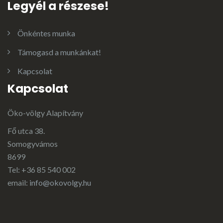
Legyél a részese!
Önkéntes munka
Támogasd a munkánkat!
Kapcsolat
Kapcsolat
Öko-völgy Alapítvány
Fő utca 38.
Somogyvámos
8699
Tel: +36 85 540 002
email:
info@okovolgy.hu