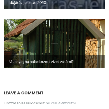
Időjárás-jelentés 2050
Műanyagba palackozott vizet vásárol?
LEAVE A COMMENT
Hozzászólás küldéséhez
be kell jelentkezni
.