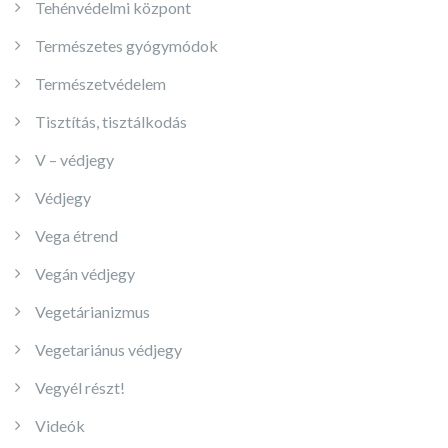
Tehénvédelmi központ
Természetes gyógymódok
Természetvédelem
Tisztítás, tisztálkodás
V – védjegy
Védjegy
Vega étrend
Vegán védjegy
Vegetárianizmus
Vegetariánus védjegy
Vegyél részt!
Videók