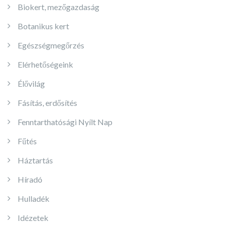
Biokert, mezőgazdaság
Botanikus kert
Egészségmegőrzés
Elérhetőségeink
Élővilág
Fásítás, erdősítés
Fenntarthatósági Nyílt Nap
Fűtés
Háztartás
Híradó
Hulladék
Idézetek