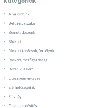
Kategóriák
A mi kertünk
Befőzés, aszalás
Bemutatkozunk
Biokert
Biokert tanácsok, fortélyok
Biokert, mezőgazdaság
Botanikus kert
Egészségmegőrzés
Elérhetőségeink
Élővilág
Fásítás, erdősítés