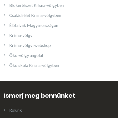
Biokertészet Krisna-völgyben
Családi élet Krisna-völgyben
Élőfalvak Magyarországon
Krisna-völgy
Krisna-völgyi webshop
Öko-völgy angolul
Ökoiskola Krisna-völgyben
Ismerj meg bennünket
Rólunk