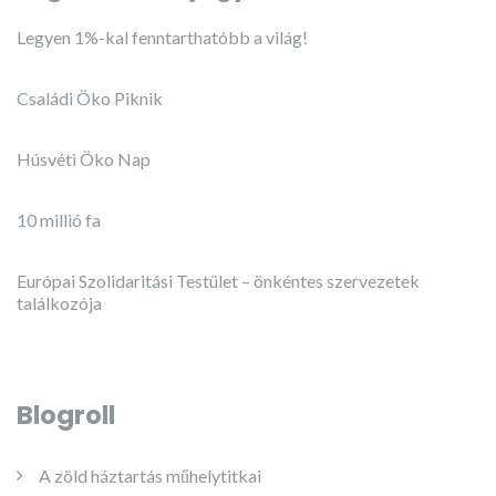
Legyen 1%-kal fenntarthatóbb a világ!
Családi Öko Piknik
Húsvéti Öko Nap
10 millió fa
Európai Szolidaritási Testület – önkéntes szervezetek
találkozója
Blogroll
A zöld háztartás műhelytitkai