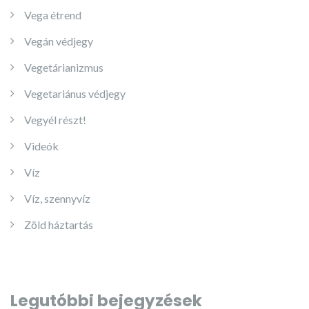
Vega étrend
Vegán védjegy
Vegetárianizmus
Vegetariánus védjegy
Vegyél részt!
Videók
Víz
Víz, szennyvíz
Zöld háztartás
Legutóbbi bejegyzések