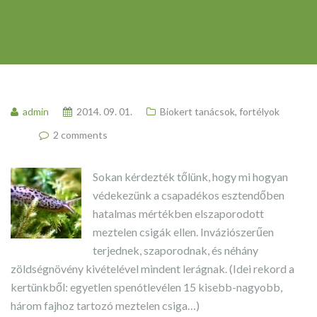
admin
2014. 09. 01.
Biokert tanácsok, fortélyok
2 comments
Sokan kérdezték tőlünk, hogy mi hogyan
védekezünk a csapadékos esztendőben
hatalmas mértékben elszaporodott
meztelen csigák ellen. Inváziószerűen
terjednek, szaporodnak, és néhány
zöldségnövény kivételével mindent lerágnak. (Idei rekord a
kertünkből: egyetlen spenótlevélen 15 kisebb-nagyobb,
három fajhoz tartozó meztelen csiga…)