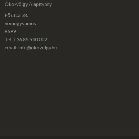
Öko-völgy Alapítvány
Fő utca 38.
Somogyvámos
8699
Tel: +36 85 540 002
email:
info@okovolgy.hu