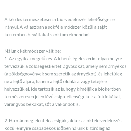
A kérdés természetesen a bio-védekezés lehetőségeire
irányul. A válaszban a sokféle módszer közül a saját
kertemben beváltakat szoktam elmondani.
Nálunk két módszer vált be:
1. Az egyik a megelőzés. A lehetőségek szerint olyan helyre
tervezzük a zöldségeskertet, ágyásokat, amely nem árnyékos
(a zöldségnövények sem szeretik az árnyékot), és lehetőleg
ne a lejtő aljára, hanem a lejtő oldalára vagy tetejére
helyezzük el. Ide tartozik az is, hogy kíméljük a biokertben
természetesen jelen lévő csiga-ellenségeket: a futrinkákat,
varangyos békákat, sőt a vakondot is.
2. Ha már megjelentek a csigák, akkor a sokféle védekezés
közül ennyire csapadékos időben nálunk kizárólag az