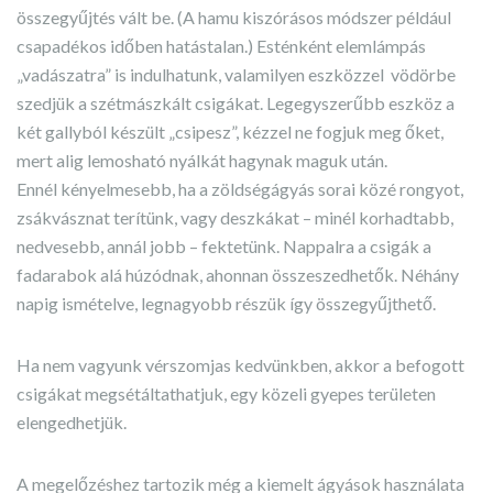
összegyűjtés vált be. (A hamu kiszórásos módszer például
csapadékos időben hatástalan.) Esténként elemlámpás
„vadászatra” is indulhatunk, valamilyen eszközzel vödörbe
szedjük a szétmászkált csigákat. Legegyszerűbb eszköz a
két gallyból készült „csipesz”, kézzel ne fogjuk meg őket,
mert alig lemosható nyálkát hagynak maguk után.
Ennél kényelmesebb, ha a zöldségágyás sorai közé rongyot,
zsákvásznat terítünk, vagy deszkákat – minél korhadtabb,
nedvesebb, annál jobb – fektetünk. Nappalra a csigák a
fadarabok alá húzódnak, ahonnan összeszedhetők. Néhány
napig ismételve, legnagyobb részük így összegyűjthető.
Ha nem vagyunk vérszomjas kedvünkben, akkor a befogott
csigákat megsétáltathatjuk, egy közeli gyepes területen
elengedhetjük.
A megelőzéshez tartozik még a kiemelt ágyások használata