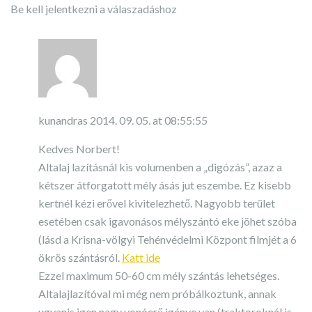
Be kell jelentkezni a válaszadáshoz
kunandras
2014. 09. 05. at 08:55:55
Kedves Norbert!
Altalaj lazításnál kis volumenben a „digózás”, azaz a
kétszer átforgatott mély ásás jut eszembe. Ez kisebb
kertnél kézi erővel kivitelezhető. Nagyobb terület
esetében csak igavonásos mélyszántó eke jöhet szóba
(lásd a Krisna-völgyi Tehénvédelmi Központ filmjét a 6
ökrös szántásról.
Katt ide
Ezzel maximum 50-60 cm mély szántás lehetséges.
Altalajlazítóval mi még nem próbálkoztunk, annak
ugyanis igen nagy vonóerő igénye van (traktoroknál is