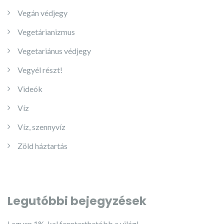
Vegán védjegy
Vegetárianizmus
Vegetariánus védjegy
Vegyél részt!
Videók
Víz
Víz, szennyvíz
Zöld háztartás
Legutóbbi bejegyzések
Legyen 1%-kal fenntarthatóbb a világ!