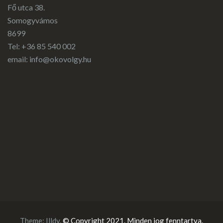
Fő utca 38.
Somogyvámos
8699
Tel: +36 85 540 002
email:
info@okovolgy.hu
Theme:
Illdy
.
© Copyright 2021. Minden jog fenntartva.