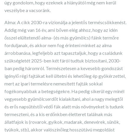
úgy gondolom, hogy ezeknek a hiányától még nem kerül
veszélybe a vacsoránk.
Alma: A cikk 2030-ra vízionálja a jelentős terméscsökkenést.
Addig még van 16 év, ami bőven elég ahhoz, hogy az idén
ősszel elültetendő alma- (és más gyümölcs) fáink termőre
forduljanak, és akkor nem fog érinteni minket az alma
árrobbanása, legfeljebb azt tapasztaljuk, hogy a családunk
szükségletét 2025-ben két fáról tudtuk biztosítani, 2030-
ban pedig háromról. Természetesen a kevesebb gondozást
igénylő régi fajtákat kell ültetni és lehetőleg ép gyökérzettel,
mert az ipari termelésre nemesített fajták sokkal
fogékonyabbak a betegségekre. Ha pedig sikerül egy minél
vegyesebb gyümölcserdőt kialakítani, ahol a nagy melegtől
és erős napsütéstől védő fák alatt más növényeket is tudunk
termeszteni, és a kis erdőnkben életteret találnak más
állatfajok is (rovarok, gyíkok, madarak, denevérek, sünök,
tyúkok, stb), akkor valószínőleg hosszútávú megoldást