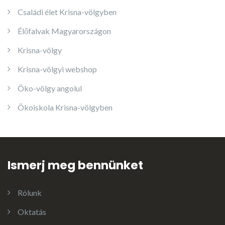
Családi élet Krisna-völgyben
Élőfalvak Magyarországon
Krisna-völgy
Krisna-völgyi webshop
Öko-völgy angolul
Ökoiskola Krisna-völgyben
Ismerj meg bennünket
Rólunk
Oktatás