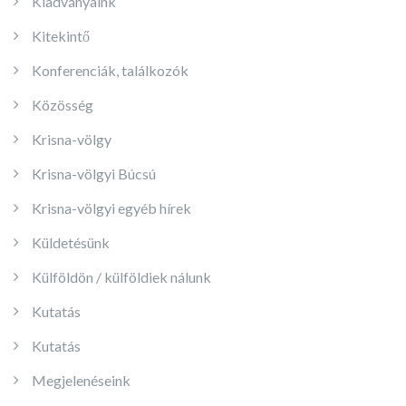
Kiadványaink
Kitekintő
Konferenciák, találkozók
Közösség
Krisna-völgy
Krisna-völgyi Búcsú
Krisna-völgyi egyéb hírek
Küldetésünk
Külföldön / külföldiek nálunk
Kutatás
Kutatás
Megjelenéseink