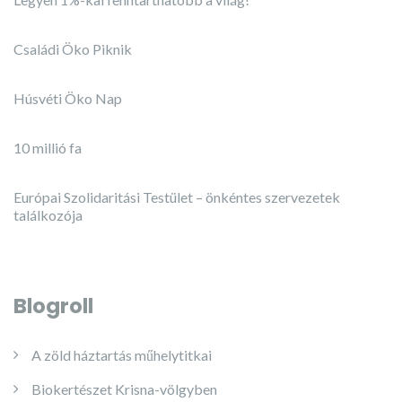
Családi Öko Piknik
Húsvéti Öko Nap
10 millió fa
Európai Szolidaritási Testület – önkéntes szervezetek
találkozója
Blogroll
A zöld háztartás műhelytitkai
Biokertészet Krisna-völgyben