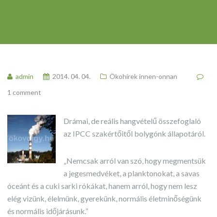
admin
2014. 04. 04.
Ökohírek innen-onnan
1 comment
Drámai, de reális hangvételű összefoglaló
az IPCC szakértőitől bolygónk állapotáról.
„Nemcsak arról van szó, hogy megmentsük
a jegesmedvéket, a planktonokat, a savas
óceánt és a cuki sarki rókákat, hanem arról, hogy nem lesz
elég vizünk, élelmünk, gyerekünk, normális életminőségünk
és normális időjárásunk.”