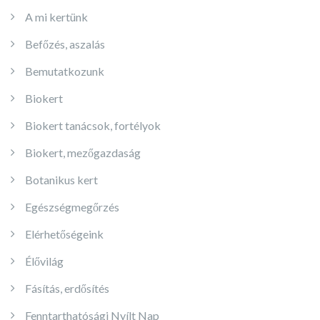
A mi kertünk
Befőzés, aszalás
Bemutatkozunk
Biokert
Biokert tanácsok, fortélyok
Biokert, mezőgazdaság
Botanikus kert
Egészségmegőrzés
Elérhetőségeink
Élővilág
Fásítás, erdősítés
Fenntarthatósági Nyílt Nap