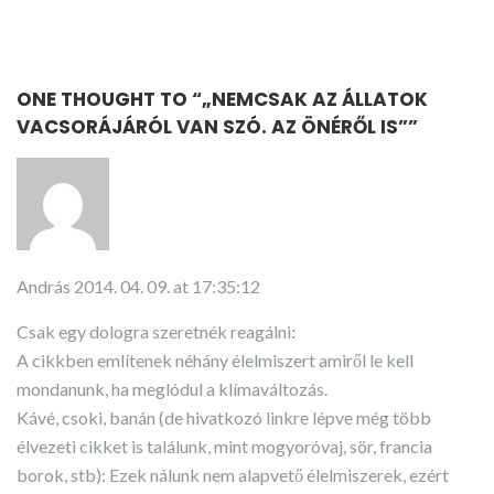
ONE THOUGHT TO “„NEMCSAK AZ ÁLLATOK
VACSORÁJÁRÓL VAN SZÓ. AZ ÖNÉRŐL IS””
András
2014. 04. 09. at 17:35:12
Csak egy dologra szeretnék reagálni:
A cikkben említenek néhány élelmiszert amiről le kell
mondanunk, ha meglódul a klímaváltozás.
Kávé, csoki, banán (de hivatkozó linkre lépve még több
élvezeti cikket is találunk, mint mogyoróvaj, sör, francia
borok, stb): Ezek nálunk nem alapvető élelmiszerek, ezért