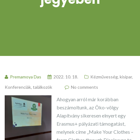
Premamoya Das
2022. 10. 18.
Kézművesség, kisipar
,
Konferenciák, találkozók
No comments
Ahogyan arról már korábban
beszámoltunk, az Öko-völgy
Alapítvány sikeresen elnyert egy
Erasmus+ pályázati támogatást,
melynek címe „Make Your Clothes –
from Clothes through Disclosure to