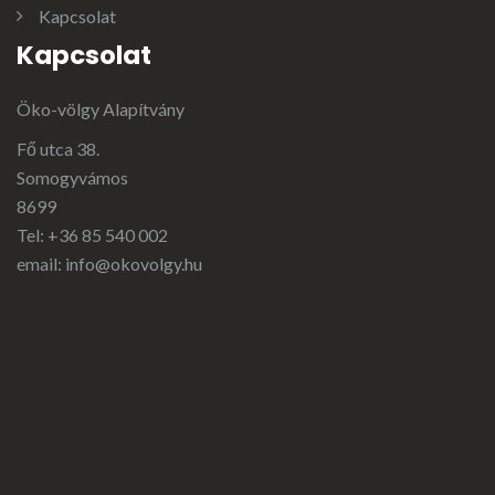
Kapcsolat
Kapcsolat
Öko-völgy Alapítvány
Fő utca 38.
Somogyvámos
8699
Tel: +36 85 540 002
email:
info@okovolgy.hu