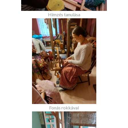
Hímzés tanulása
Fonás rokkával