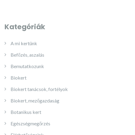
Kategóriák
A mi kertünk
Befőzés, aszalás
Bemutatkozunk
Biokert
Biokert tanácsok, fortélyok
Biokert, mezőgazdaság
Botanikus kert
Egészségmegőrzés
Elérhetőségeink