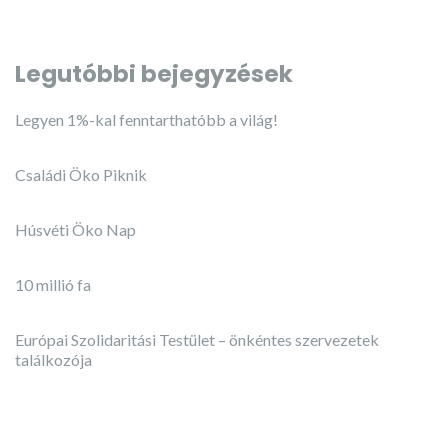
Legutóbbi bejegyzések
Legyen 1%-kal fenntarthatóbb a világ!
Családi Öko Piknik
Húsvéti Öko Nap
10 millió fa
Európai Szolidaritási Testület – önkéntes szervezetek
találkozója