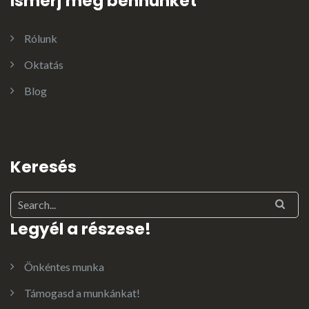
Ismerj meg bennünket
Rólunk
Oktatás
Blog
Keresés
Legyél a részese!
Önkéntes munka
Támogasd a munkánkat!