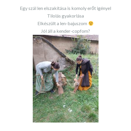
Egy szál len elszakítása is komoly erőt igényel
Tilolás gyakorlása
Elkészült a len-bajuszom
Jól áll a kender-copfom?