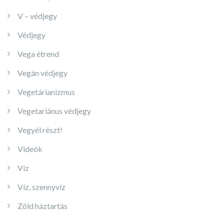
V – védjegy
Védjegy
Vega étrend
Vegán védjegy
Vegetárianizmus
Vegetariánus védjegy
Vegyél részt!
Videók
Víz
Víz, szennyvíz
Zöld háztartás