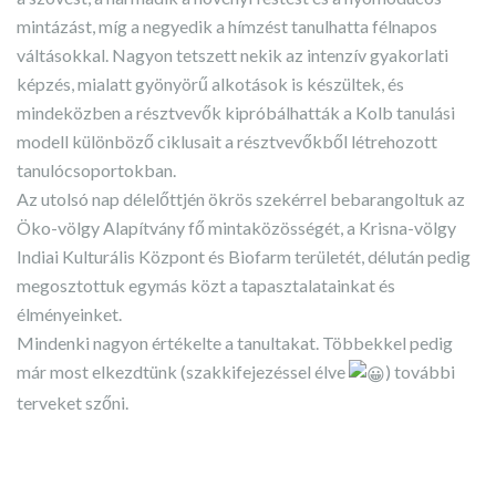
mintázást, míg a negyedik a hímzést tanulhatta félnapos
váltásokkal. Nagyon tetszett nekik az intenzív gyakorlati
képzés, mialatt gyönyörű alkotások is készültek, és
mindeközben a résztvevők kipróbálhatták a Kolb tanulási
modell különböző ciklusait a résztvevőkből létrehozott
tanulócsoportokban.
Az utolsó nap délelőttjén ökrös szekérrel bebarangoltuk az
Öko-völgy Alapítvány fő mintaközösségét, a Krisna-völgy
Indiai Kulturális Központ és Biofarm területét, délután pedig
megosztottuk egymás közt a tapasztalatainkat és
élményeinket.
Mindenki nagyon értékelte a tanultakat. Többekkel pedig
már most elkezdtünk (szakkifejezéssel élve
) további
terveket szőni.