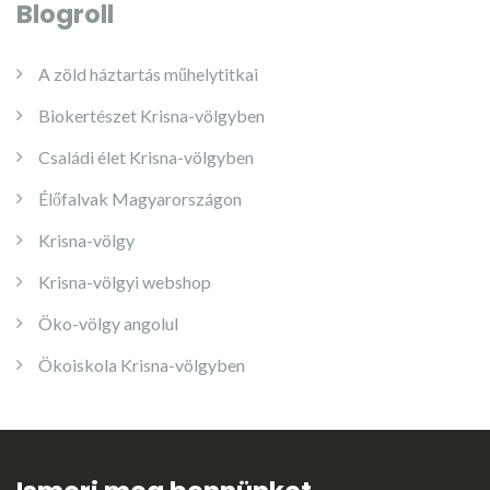
Blogroll
A zöld háztartás műhelytitkai
Biokertészet Krisna-völgyben
Családi élet Krisna-völgyben
Élőfalvak Magyarországon
Krisna-völgy
Krisna-völgyi webshop
Öko-völgy angolul
Ökoiskola Krisna-völgyben