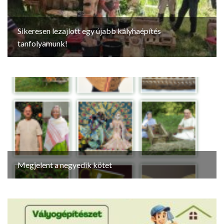
Sikeresen lezajlott egy újabb kályhaépítés
tanfolyamunk!
Megjelent a negyedik kötet