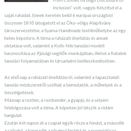
Inclusion” volt, vagyis Készítsd el a
saját ruhádat. Ennek keretén belül 6 európai országból
összesen 18 fő látogatott el az Öko-völgy Alapítvány
társszervezetébe, a Syama Handmade textilműhelybe az egy
hetes képzésre. A téma a ruházati önellátás és annak
oktatása volt, valamint a Kolb-féle tanulási modell
hasznosítása az ifjúsági segítők munkájában, illetve a fiatalok
tanulási folyamatában és társadalmi beilleszkedésében.
Az első nap a ruházati önellátásról, valamint a tapasztalati
tanulás módszereiről szóltak a bemutatók, a műhelyek és a
beszélgetések.
Másnap a rostlen, a rostkender, a gyapjú, és a selyem
feldolgozása volt a téma. A képeken jól látszik a vidám
hangulat.
Ezután két napon át a csapat egyik része a fonást, a második
a szövést, a harmadik a növényi festést és a nyomódúcos