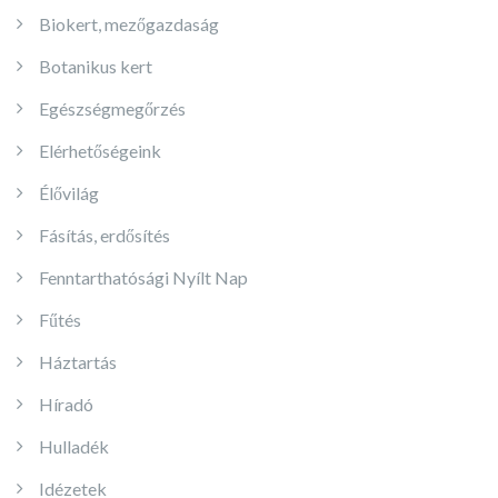
Biokert, mezőgazdaság
Botanikus kert
Egészségmegőrzés
Elérhetőségeink
Élővilág
Fásítás, erdősítés
Fenntarthatósági Nyílt Nap
Fűtés
Háztartás
Híradó
Hulladék
Idézetek