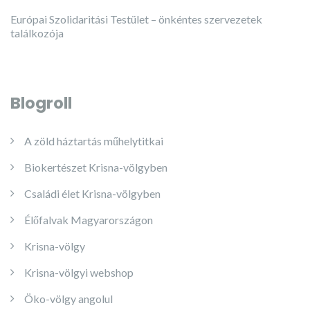
Európai Szolidaritási Testület – önkéntes szervezetek
találkozója
Blogroll
A zöld háztartás műhelytitkai
Biokertészet Krisna-völgyben
Családi élet Krisna-völgyben
Élőfalvak Magyarországon
Krisna-völgy
Krisna-völgyi webshop
Öko-völgy angolul