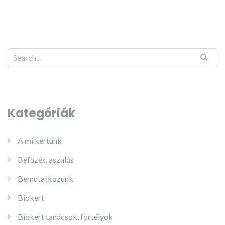
Kategóriák
A mi kertünk
Befőzés, aszalás
Bemutatkozunk
Biokert
Biokert tanácsok, fortélyok