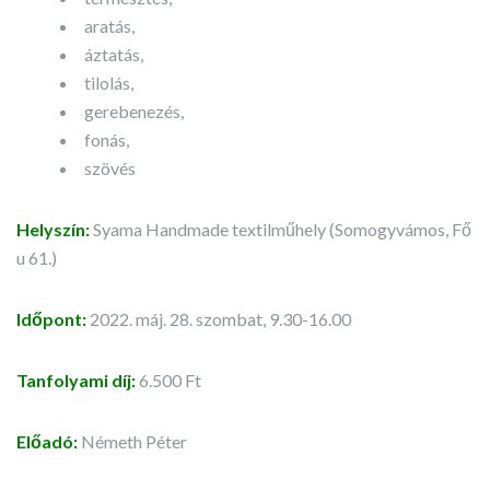
aratás,
áztatás,
tilolás,
gerebenezés,
fonás,
szövés
Helyszín:
Syama Handmade textilműhely (Somogyvámos, Fő
u 61.)
Időpont:
2022. máj. 28. szombat, 9.30-16.00
Tanfolyami díj:
6.500 Ft
Előadó:
Németh Péter