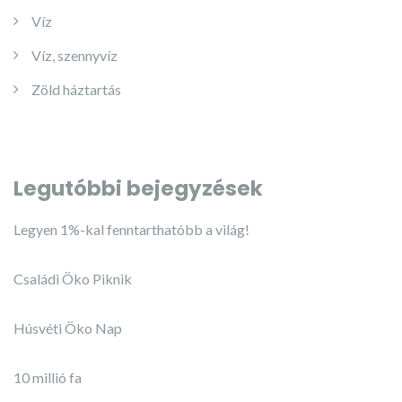
Víz
Víz, szennyvíz
Zöld háztartás
Legutóbbi bejegyzések
Legyen 1%-kal fenntarthatóbb a világ!
Családi Öko Piknik
Húsvéti Öko Nap
10 millió fa