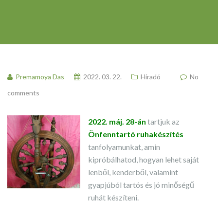
Premamoya Das
2022. 03. 22.
Híradó
No
comments
2022. máj. 28-án
tartjuk az
Önfenntartó ruhakészítés
tanfolyamunkat, amin
kipróbálhatod, hogyan lehet saját
lenből, kenderből, valamint
gyapjúból tartós és jó minőségű
ruhát készíteni.