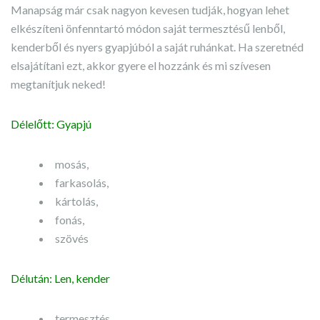
Manapság már csak nagyon kevesen tudják, hogyan lehet
elkészíteni önfenntartó módon saját termesztésű lenből,
kenderből és nyers gyapjúból a saját ruhánkat. Ha szeretnéd
elsajátítani ezt, akkor gyere el hozzánk és mi szívesen
megtanítjuk neked!
Délelőtt: Gyapjú
mosás,
farkasolás,
kártolás,
fonás,
szövés
Délután: Len, kender
termesztés,