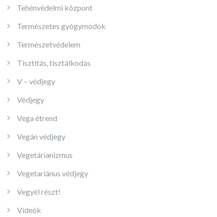
Tehénvédelmi központ
Természetes gyógymódok
Természetvédelem
Tisztítás, tisztálkodás
V – védjegy
Védjegy
Vega étrend
Vegán védjegy
Vegetárianizmus
Vegetariánus védjegy
Vegyél részt!
Videók