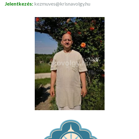
Jelentkezés:
kezmuves@krisnavolgy.hu