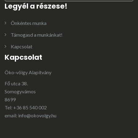
Legyél a részese!
Önkéntes munka
Támogasd a munkánkat!
Kapcsolat
Kapcsolat
Öko-völgy Alapítvány
Fő utca 38.
Somogyvámos
8699
Tel: +36 85 540 002
email:
info@okovolgy.hu