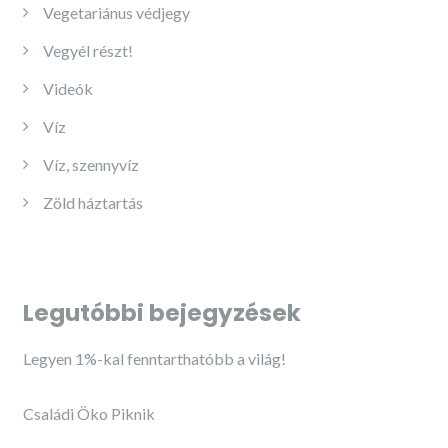
Vegetariánus védjegy
Vegyél részt!
Videók
Víz
Víz, szennyvíz
Zöld háztartás
Legutóbbi bejegyzések
Legyen 1%-kal fenntarthatóbb a világ!
Családi Öko Piknik