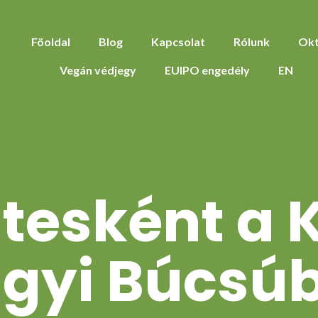
Föoldal
Blog
Kapcsolat
Rólunk
Okt
Vegán védjegy
EUIPO engedély
EN
tesként a K
lgyi Búcsú