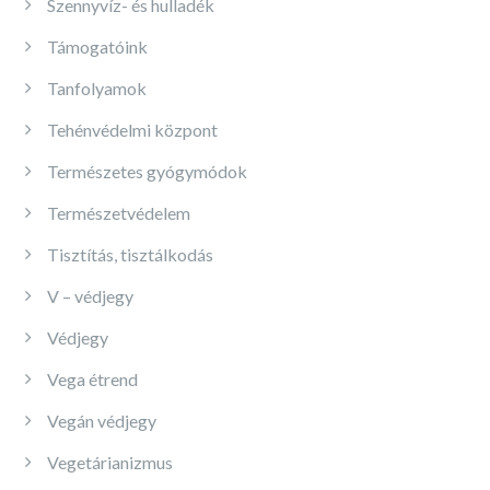
Szennyvíz- és hulladék
Támogatóink
Tanfolyamok
Tehénvédelmi központ
Természetes gyógymódok
Természetvédelem
Tisztítás, tisztálkodás
V – védjegy
Védjegy
Vega étrend
Vegán védjegy
Vegetárianizmus