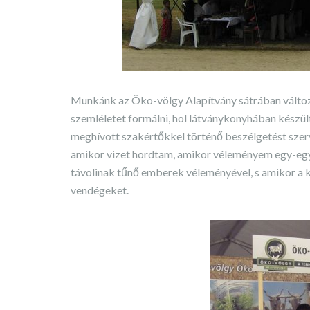
Munkánk az Öko-völgy Alapítvány sátrában változa
szemléletet formálni, hol látványkonyhában készül
meghívott szakértőkkel történő beszélgetést szer
amikor vizet hordtam, amikor véleményem egy-egy 
távolinak tűnő emberek véleményével, s amikor a k
vendégeket.