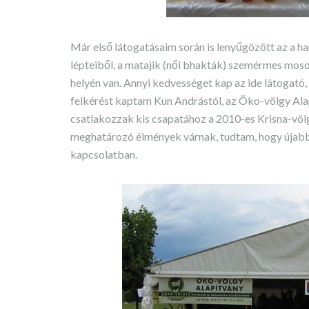
Már első látogatásaim során is lenyűgözött az a h
lépteiből, a matajik (női bhakták) szemérmes mosol
helyén van. Annyi kedvességet kap az ide látogató, 
felkérést kaptam Kun Andrástól, az Öko-völgy Ala
csatlakozzak kis csapatához a 2010-es Krisna-völg
meghatározó élmények várnak, tudtam, hogy újabb
kapcsolatban.