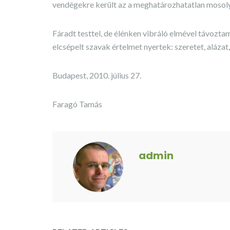
vendégekre került az a meghatározhatatlan mosoly
Fáradt testtel, de élénken vibráló elmével távozta
elcsépelt szavak értelmet nyertek: szeretet, alázat,
Budapest, 2010. július 27.
Faragó Tamás
admin