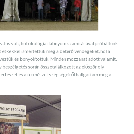
tos volt, hol ökológiai lábnyom számításával próbáltunk
t étkekkel ismertettük meg a betérő vendégeket, hol a
veztük és bonyolítottuk. Minden mozzanat adott valamit,
beszélgetés során összetalálkozott az először oly
ertészet és a természet szépségeiről hallgattam meg a