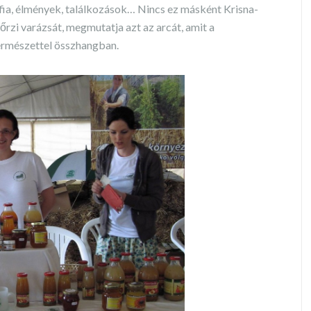
fia, élmények, találkozások… Nincs ez másként Krisna-
rzi varázsát, megmutatja azt az arcát, amit a
természettel összhangban.