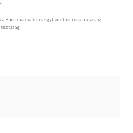
.
m a Búcsú harmadik és egyben utolsó napja után, az
 tisztaság.