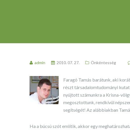
admin
2010. 07. 27.
Önkéntesség
Faragó Tamás barátunk, aki korá
részt társadalomtudományi kutatá
nyújtott számunkra a Krisna-völg
megosztottunk, rendkívül népszer
segítségét! Az alábbiakban Tamá
Ha a búcsú szót említik, akkor egy meghatározhata