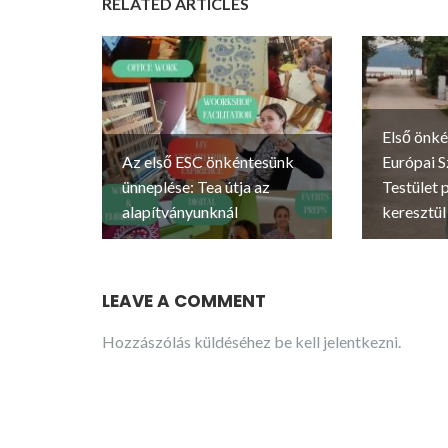
RELATED ARTICLES
Első önké
Az első ESC önkéntesünk
Európai S
ünneplése: Tea útja az
Testület
alapítványunknál
keresztül
LEAVE A COMMENT
Hozzászólás küldéséhez
be kell jelentkezni
.