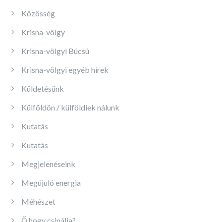
Közösség
Krisna-völgy
Krisna-völgyi Búcsú
Krisna-völgyi egyéb hírek
Küldetésünk
Külföldön / külföldiek nálunk
Kutatás
Kutatás
Megjelenéseink
Megújuló energia
Méhészet
Ő hogy csinálja?