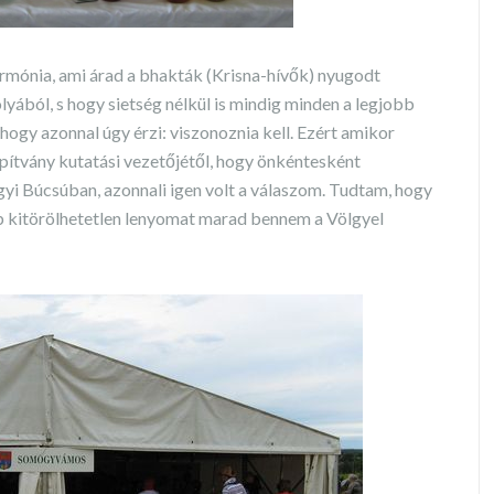
armónia, ami árad a bhakták (Krisna-hívők) nyugodt
yából, s hogy sietség nélkül is mindig minden a legjobb
hogy azonnal úgy érzi: viszonoznia kell. Ezért amikor
pítvány kutatási vezetőjétől, hogy önkéntesként
yi Búcsúban, azonnali igen volt a válaszom. Tudtam, hogy
 kitörölhetetlen lenyomat marad bennem a Völgyel