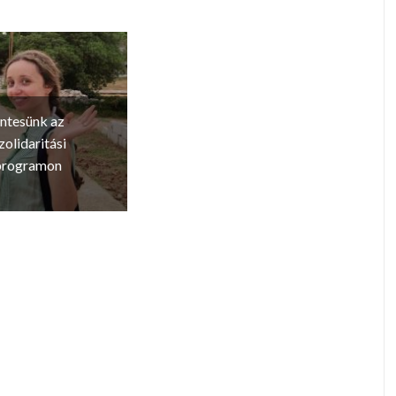
ntesünk az
zolidaritási
 programon