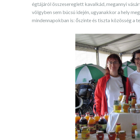
égtájáról összesereglett kavalkád, megannyi vásár
völgyben sem búcsú idején, ugyanakkor a hely megő
mindennapokban is: őszinte és tiszta közösség a 