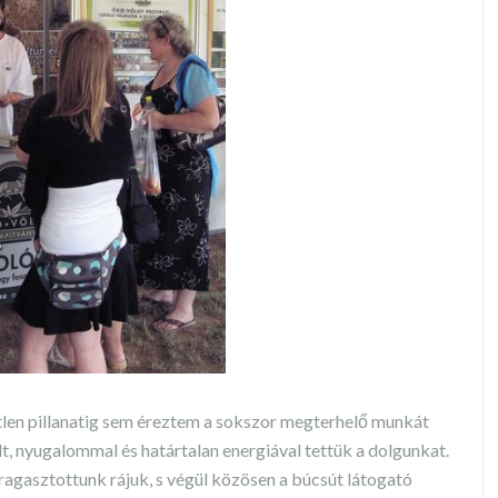
tlen pillanatig sem éreztem a sokszor megterhelő munkát
t, nyugalommal és határtalan energiával tettük a dolgunkat.
ragasztottunk rájuk, s végül közösen a búcsút látogató