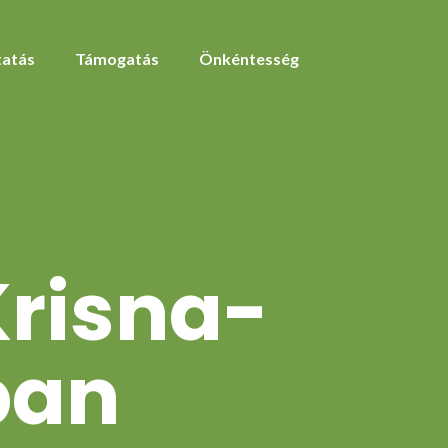
atás
Támogatás
Önkéntesség
risna-
ban