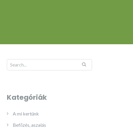
Kategóriák
A mi kertünk
Befőzés, aszalás