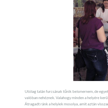
Utólag talán furcsának tűnik beismernem, de egye
valóban nehéznek. Valahogy minden a helyére kerül
Átragadt ránk a helyiek mosolya, amit aztán vissza