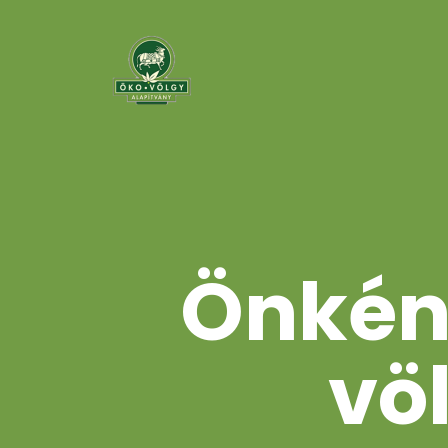
Önkén
vö