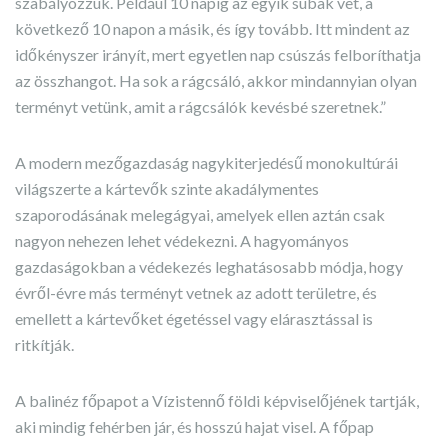
szabályozzuk. Például 10 napig az egyik subak vet, a
következő 10 napon a másik, és így tovább. Itt mindent az
időkényszer irányít, mert egyetlen nap csúszás felboríthatja
az összhangot. Ha sok a rágcsáló, akkor mindannyian olyan
terményt vetünk, amit a rágcsálók kevésbé szeretnek.”
A modern mezőgazdaság nagykiterjedésű monokultúrái
világszerte a kártevők szinte akadálymentes
szaporodásának melegágyai, amelyek ellen aztán csak
nagyon nehezen lehet védekezni. A hagyományos
gazdaságokban a védekezés leghatásosabb módja, hogy
évről-évre más terményt vetnek az adott területre, és
emellett a kártevőket égetéssel vagy elárasztással is
ritkítják.
A balinéz főpapot a Vízistennő földi képviselőjének tartják,
aki mindig fehérben jár, és hosszú hajat visel. A főpap