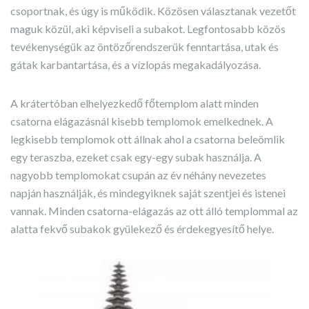
csoportnak, és úgy is működik. Közösen választanak vezetőt
maguk közül, aki képviseli a subakot. Legfontosabb közös
tevékenységük az öntözőrendszerük fenntartása, utak és
gátak karbantartása, és a vízlopás megakadályozása.
A krátertóban elhelyezkedő főtemplom alatt minden
csatorna elágazásnál kisebb templomok emelkednek. A
legkisebb templomok ott állnak ahol a csatorna beleömlik
egy teraszba, ezeket csak egy-egy subak használja. A
nagyobb templomokat csupán az év néhány nevezetes
napján használják, és mindegyiknek saját szentjei és istenei
vannak. Minden csatorna-elágazás az ott álló templommal az
alatta fekvő subakok gyülekező és érdekegyesítő helye.