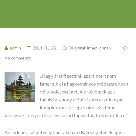
admin
2011. 01. 23.
Ökohírek innen-onnan
No comments
„Nagy árat fizettünk azért, mert nem
ismertük el a hagyományos módszerekben
rejlő bölcsességet. A projectnek az a
tanulsága, hogy a Bali rizsteraszok olyan
komplex mesterséges ökoszisztémát
képeznek, melyet több évszázad tapasztalata hozott létre.”
Az Indonéz-szigetvilágban található Bali szigetének egyik