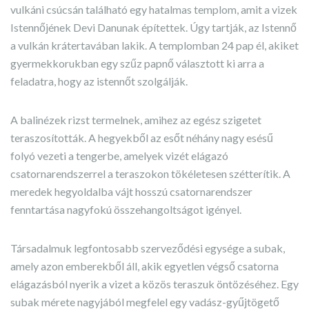
vulkáni csúcsán található egy hatalmas templom, amit a vizek
Istennőjének Devi Danunak építettek. Úgy tartják, az Istennő
a vulkán krátertavában lakik. A templomban 24 pap él, akiket
gyermekkorukban egy szűz papnő választott ki arra a
feladatra, hogy az istennőt szolgálják.
A balinézek rizst termelnek, amihez az egész szigetet
teraszosították. A hegyekből az esőt néhány nagy esésű
folyó vezeti a tengerbe, amelyek vizét elágazó
csatornarendszerrel a teraszokon tökéletesen szétterítik. A
meredek hegyoldalba vájt hosszú csatornarendszer
fenntartása nagyfokú összehangoltságot igényel.
Társadalmuk legfontosabb szerveződési egysége a subak,
amely azon emberekből áll, akik egyetlen végső csatorna
elágazásból nyerik a vizet a közös teraszuk öntözéséhez. Egy
subak mérete nagyjából megfelel egy vadász-gyűjtögető