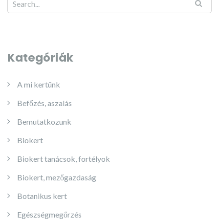
Kategóriák
A mi kertünk
Befőzés, aszalás
Bemutatkozunk
Biokert
Biokert tanácsok, fortélyok
Biokert, mezőgazdaság
Botanikus kert
Egészségmegőrzés