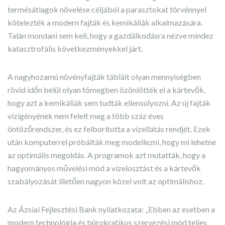
termésátlagok növelése céljából a parasztokat törvénnyel
kötelezték a modern fajták és kemikáliák alkalmazására.
Talán mondani sem kell, hogy a gazdálkodásra nézve mindez
katasztrofális következményekkel járt.
A nagyhozamú növényfajták tábláit olyan mennyiségben
rövid időn belül olyan tömegben özönlötték el a kártevők,
hogy azt a kemikáliák sem tudták ellensúlyozni. Az új fajták
vízigényének nem felelt meg a több száz éves
öntözőrendszer, és ez felborította a vízellátás rendjét. Ezek
után komputerrel próbálták meg modellezni, hogy mi lehetne
az optimális megoldás. A programok azt mutatták, hogy a
hagyományos művelési mód a vízelosztást és a kártevők
szabályozását illetően nagyon közel volt az optimálishoz.
Az Ázsiai Fejlesztési Bank nyilatkozata: „Ebben az esetben a
modern technológia és bürokratikus szervezési mód teljes