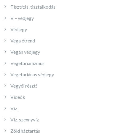
Tisztítás, tisztálkodás
V – védjegy
Védjegy
Vega étrend
Vegán védjegy
Vegetárianizmus
Vegetariánus védjegy
Vegyél részt!
Videók
Víz
Víz, szennyvíz
Zöld háztartás