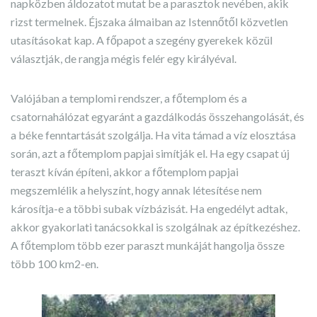
napközben áldozatot mutat be a parasztok nevében, akik
rizst termelnek. Éjszaka álmaiban az Istennőtől közvetlen
utasításokat kap. A főpapot a szegény gyerekek közül
választják, de rangja mégis felér egy királyéval.
Valójában a templomi rendszer, a főtemplom és a
csatornahálózat egyaránt a gazdálkodás összehangolását, és
a béke fenntartását szolgálja. Ha vita támad a víz elosztása
során, azt a főtemplom papjai simítják el. Ha egy csapat új
teraszt kíván építeni, akkor a főtemplom papjai
megszemlélik a helyszínt, hogy annak létesítése nem
károsítja-e a többi subak vízbázisát. Ha engedélyt adtak,
akkor gyakorlati tanácsokkal is szolgálnak az építkezéshez.
A főtemplom több ezer paraszt munkáját hangolja össze
több 100 km2-en.