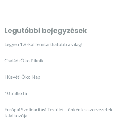
Legutóbbi bejegyzések
Legyen 1%-kal fenntarthatóbb a világ!
Családi Öko Piknik
Húsvéti Öko Nap
10 millió fa
Európai Szolidaritási Testület – önkéntes szervezetek
találkozója