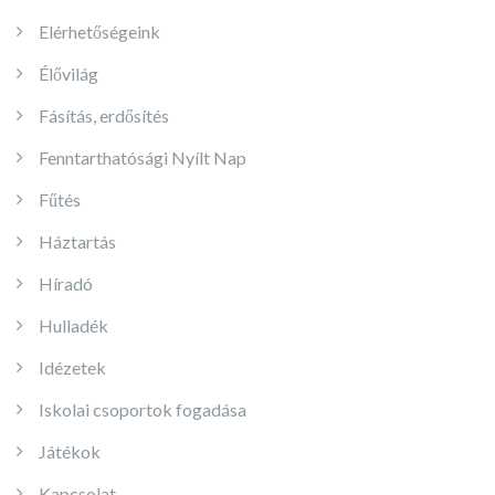
Elérhetőségeink
Élővilág
Fásítás, erdősítés
Fenntarthatósági Nyílt Nap
Fűtés
Háztartás
Híradó
Hulladék
Idézetek
Iskolai csoportok fogadása
Játékok
Kapcsolat