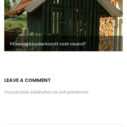
Műanyagba palackozott vizet vásárol?
LEAVE A COMMENT
Hozzászólás küldéséhez
be kell jelentkezni
.