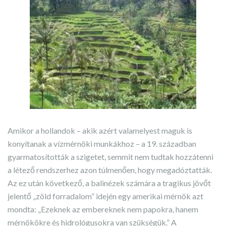
Amikor a hollandok – akik azért valamelyest maguk is
konyítanak a vízmérnöki munkákhoz – a 19. században
gyarmatosították a szigetet, semmit nem tudtak hozzátenni
a létező rendszerhez azon túlmenően, hogy megadóztatták.
Az ez után következő, a balinézek számára a tragikus jövőt
jelentő „zöld forradalom” idején egy amerikai mérnök azt
mondta: „Ezeknek az embereknek nem papokra, hanem
mérnökökre és hidrológusokra van szükségük.” A