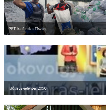
PET-kalózok a Tiszán
Időjárás-jelentés 2050