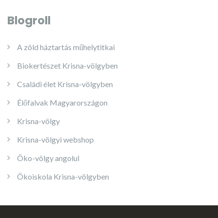
Blogroll
A zöld háztartás műhelytitkai
Biokertészet Krisna-völgyben
Családi élet Krisna-völgyben
Élőfalvak Magyarországon
Krisna-völgy
Krisna-völgyi webshop
Öko-völgy angolul
Ökoiskola Krisna-völgyben