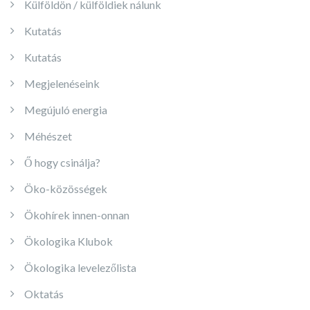
Külföldön / külföldiek nálunk
Kutatás
Kutatás
Megjelenéseink
Megújuló energia
Méhészet
Ő hogy csinálja?
Öko-közösségek
Ökohírek innen-onnan
Ökologika Klubok
Ökologika levelezőlista
Oktatás