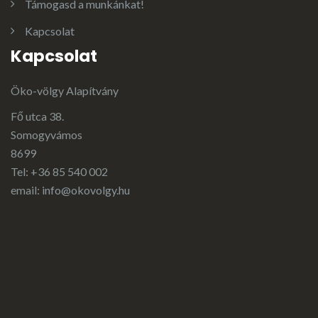
Támogasd a munkánkat!
Kapcsolat
Kapcsolat
Öko-völgy Alapítvány
Fő utca 38.
Somogyvámos
8699
Tel: +36 85 540 002
email:
info@okovolgy.hu