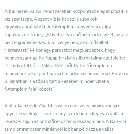
A balinézek vallási rendszerében központi szerepet játszik a
víz szentsége. A szent víz jelképezi a subakok
egymásrautaltságát. A főtemplom könyvében ez így
fogalmazódik meg: „Mivel az Istennő ad minden vizet, az, aki
nem engedelmeskedik törvényeinek, nem művelhet
rizsteraszt.” Mikor egy parasztot megkérdeztek, hogy
honnan származik a főpap királyhoz illő hatalma azt felelte:
„Csakis a hitből, a túláradó hitből. Batur főtemploma
mindennek a központja, mert minden víz onnan ered. Ebben a
pillanatban is a főpap tart a kezében minden vizet a
főtemplom falai között.”
A hit olyan tekintélyt biztosít a rendszer számára, melyre
egyetlen szekuláris intézmény sem lehetne képes. A vallási
rendszer híján az öntözőrendszer is összeomlana. A Bali vízi
templomrendszer mindennél jobban példázza a vallás