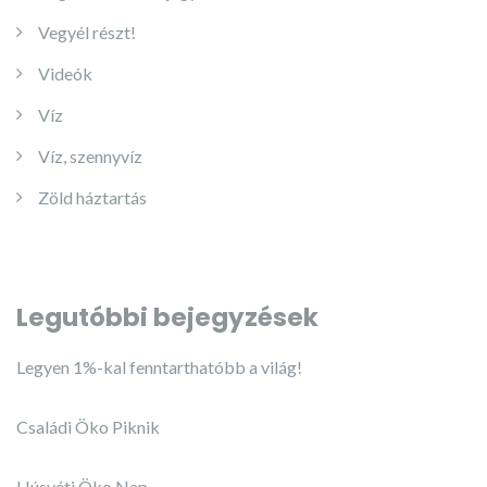
Vegyél részt!
Videók
Víz
Víz, szennyvíz
Zöld háztartás
Legutóbbi bejegyzések
Legyen 1%-kal fenntarthatóbb a világ!
Családi Öko Piknik
Húsvéti Öko Nap