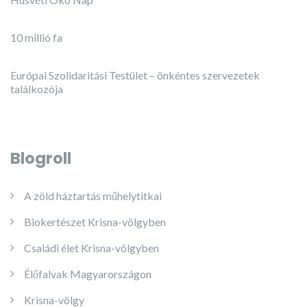
10 millió fa
Európai Szolidaritási Testület – önkéntes szervezetek
találkozója
Blogroll
A zöld háztartás műhelytitkai
Biokertészet Krisna-völgyben
Családi élet Krisna-völgyben
Élőfalvak Magyarországon
Krisna-völgy