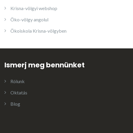
Krisna-völgyi webshop
Öko-völgy angolul
Ökoiskola Krisna-völgyben
Ismerj meg bennünket
Rólunk
Oktatás
Blog