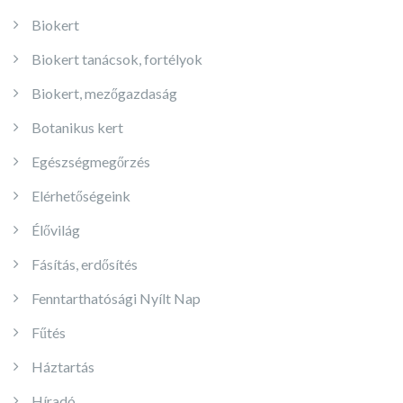
Biokert
Biokert tanácsok, fortélyok
Biokert, mezőgazdaság
Botanikus kert
Egészségmegőrzés
Elérhetőségeink
Élővilág
Fásítás, erdősítés
Fenntarthatósági Nyílt Nap
Fűtés
Háztartás
Híradó