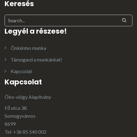
Keresés
Legyél a részese!
Önkéntes munka
Támogasd a munkánkat!
Kapcsolat
Kapcsolat
Öko-völgy Alapítvány
Fő utca 38.
Somogyvámos
8699
Tel: +36 85 540 002