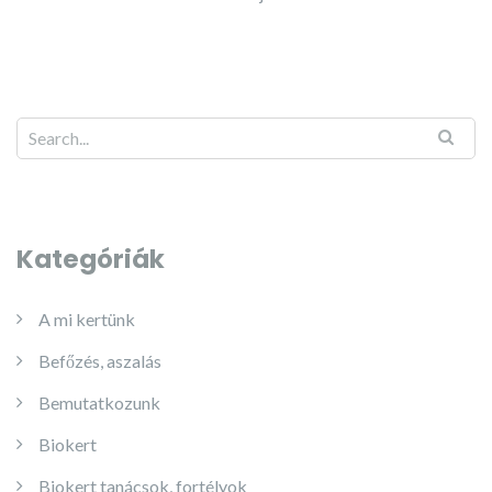
Kategóriák
A mi kertünk
Befőzés, aszalás
Bemutatkozunk
Biokert
Biokert tanácsok, fortélyok