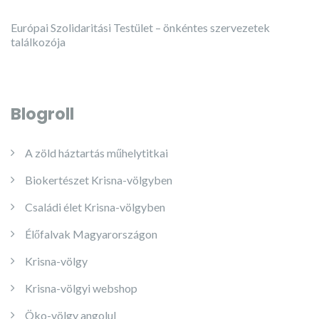
Európai Szolidaritási Testület – önkéntes szervezetek
találkozója
Blogroll
A zöld háztartás műhelytitkai
Biokertészet Krisna-völgyben
Családi élet Krisna-völgyben
Élőfalvak Magyarországon
Krisna-völgy
Krisna-völgyi webshop
Öko-völgy angolul