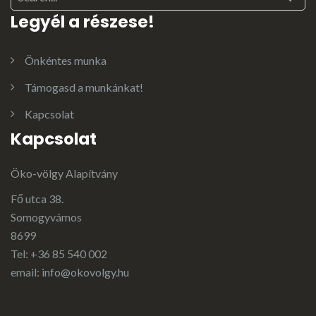
Legyél a részese!
Önkéntes munka
Támogasd a munkánkat!
Kapcsolat
Kapcsolat
Öko-völgy Alapítvány
Fő utca 38.
Somogyvámos
8699
Tel: +36 85 540 002
email:
info@okovolgy.hu