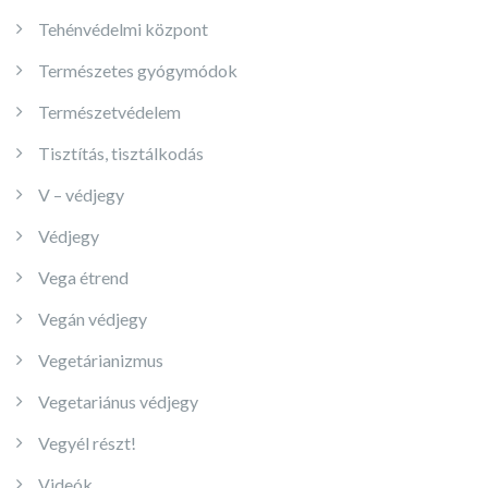
Tehénvédelmi központ
Természetes gyógymódok
Természetvédelem
Tisztítás, tisztálkodás
V – védjegy
Védjegy
Vega étrend
Vegán védjegy
Vegetárianizmus
Vegetariánus védjegy
Vegyél részt!
Videók