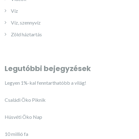
Víz
Víz, szennyvíz
Zöld háztartás
Legutóbbi bejegyzések
Legyen 1%-kal fenntarthatóbb a világ!
Családi Öko Piknik
Húsvéti Öko Nap
10 millió fa