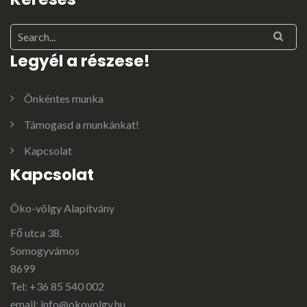
Legyél a részese!
Önkéntes munka
Támogasd a munkánkat!
Kapcsolat
Kapcsolat
Öko-völgy Alapítvány
Fő utca 38.
Somogyvámos
8699
Tel: +36 85 540 002
email:
info@okovolgy.hu