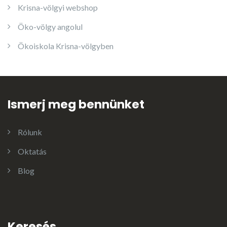
Krisna-völgyi webshop
Öko-völgy angolul
Ökoiskola Krisna-völgyben
Ismerj meg bennünket
Rólunk
Oktatás
Blog
Keresés