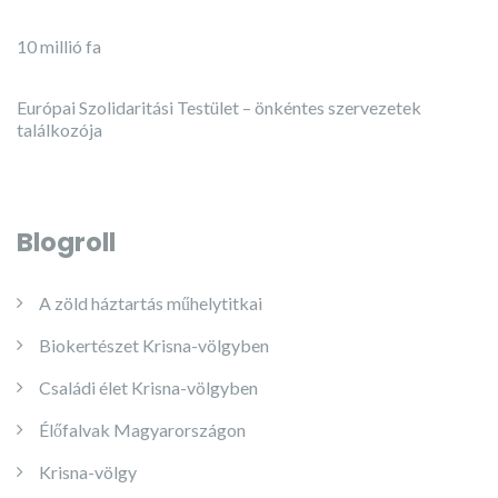
10 millió fa
Európai Szolidaritási Testület – önkéntes szervezetek
találkozója
Blogroll
A zöld háztartás műhelytitkai
Biokertészet Krisna-völgyben
Családi élet Krisna-völgyben
Élőfalvak Magyarországon
Krisna-völgy