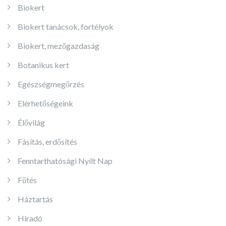
Biokert
Biokert tanácsok, fortélyok
Biokert, mezőgazdaság
Botanikus kert
Egészségmegőrzés
Elérhetőségeink
Élővilág
Fásítás, erdősítés
Fenntarthatósági Nyílt Nap
Fűtés
Háztartás
Híradó