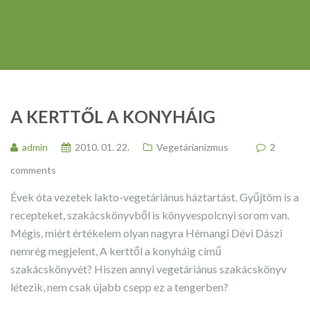
A KERTTŐL A KONYHÁIG
admin
2010. 01. 22.
Vegetárianizmus
2
comments
Évek óta vezetek lakto-vegetáriánus háztartást. Gyűjtöm is a
recepteket, szakácskönyvből is könyvespolcnyi sorom van.
Mégis, miért értékelem olyan nagyra Hémangi Dévi Dászi
nemrég megjelent, A kerttől a konyháig című
szakácskönyvét? Hiszen annyi vegetáriánus szakácskönyv
létezik, nem csak újabb csepp ez a tengerben?