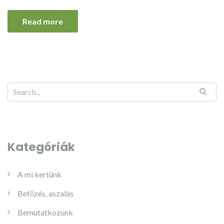
Read more
Kategóriák
A mi kertünk
Befőzés, aszalás
Bemutatkozunk