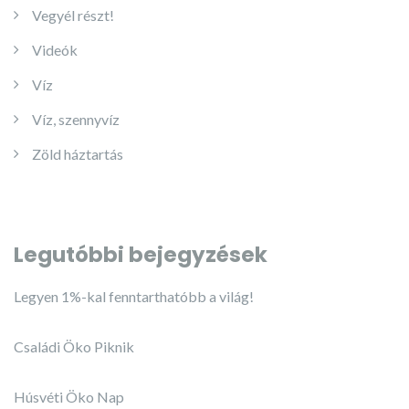
Vegyél részt!
Videók
Víz
Víz, szennyvíz
Zöld háztartás
Legutóbbi bejegyzések
Legyen 1%-kal fenntarthatóbb a világ!
Családi Öko Piknik
Húsvéti Öko Nap