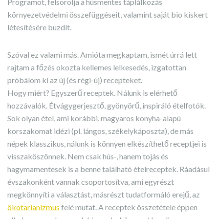
Programot, felsorolja a húsmentes táplálkozás
környezetvédelmi összefüggéseit, valamint saját bio kiskert
létesítésére buzdít.
Szóval ez valami más. Amióta megkaptam, ismét úrrá lett
rajtam a főzés okozta kellemes lelkesedés, izgatottan
próbálom ki az új (és régi-új) recepteket.
Hogy miért? Egyszerű receptek. Nálunk is elérhető
hozzávalók. Étvágygerjesztő, gyönyörű, inspiráló ételfotók.
Sok olyan étel, ami korábbi, magyaros konyha-alapú
korszakomat idézi (pl. lángos, székelykáposzta), de más
népek klasszikus, nálunk is könnyen elkészíthető receptjei is
visszaköszönnek. Nem csak hús-, hanem tojás és
hagymamentesek is a benne található ételreceptek. Ráadásul
évszakonként vannak csoportosítva, ami egyrészt
megkönnyíti a választást, másrészt tudatformáló erejű, az
ökotarianizmus
felé mutat. A receptek összetétele éppen