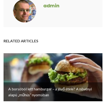
admin
RELATED ARTICLES
A borsóból lett hamburger – a jövő étele? A növényi
alapú „műhús” nyomában