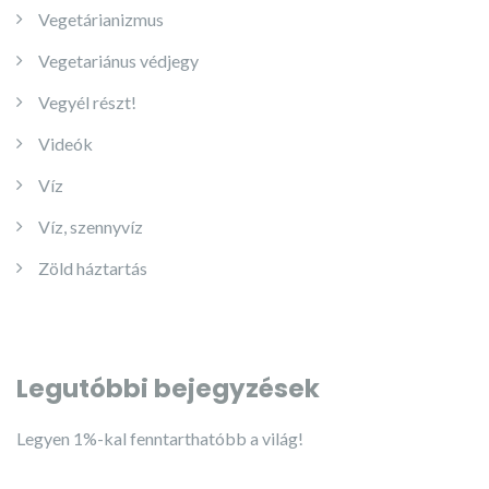
Vegetárianizmus
Vegetariánus védjegy
Vegyél részt!
Videók
Víz
Víz, szennyvíz
Zöld háztartás
Legutóbbi bejegyzések
Legyen 1%-kal fenntarthatóbb a világ!