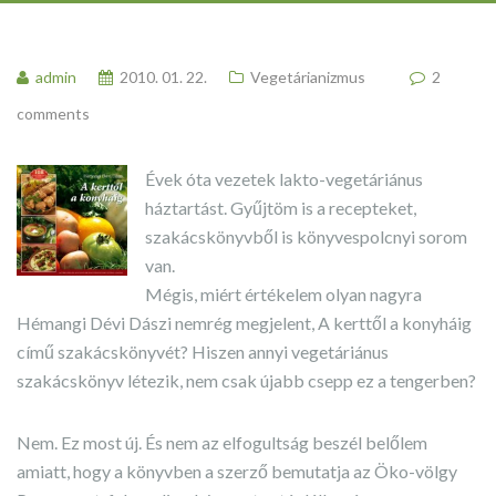
admin
2010. 01. 22.
Vegetárianizmus
2
comments
Évek óta vezetek lakto-vegetáriánus
háztartást. Gyűjtöm is a recepteket,
szakácskönyvből is könyvespolcnyi sorom
van.
Mégis, miért értékelem olyan nagyra
Hémangi Dévi Dászi nemrég megjelent, A kerttől a konyháig
című szakácskönyvét? Hiszen annyi vegetáriánus
szakácskönyv létezik, nem csak újabb csepp ez a tengerben?
Nem. Ez most új. És nem az elfogultság beszél belőlem
amiatt, hogy a könyvben a szerző bemutatja az Öko-völgy