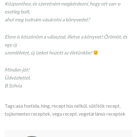
Központhoz, és szeretném megkérdezni, hogy ott van-e
esetleg bolt,
ahol meg tudnám vásárolni a könyvedet?
Elore is köszönöm a válaszod, illetve a könyvet! Örömöt, és
egy új
szemléletet, új ízeket hozott az életünkbe!
Minden jót!
Üdvözlettel,
B Szilvia
Tags:
asa foetida
,
hing
,
recept hús nélkül
,
sütőtök recept
,
tojásmentes receptek
,
vega recept
,
vegetáriánus receptek