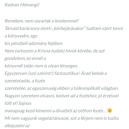
Kedves Hémangi!
Remélem, nem zavarlak a levelemmel!
Társaid karácsony elotti „körbejárásakor” tudtam szert tenni
a könyvedre, egy
kis pénzbeli adomány fejében.
Nem tartozom a Krisna tudatú hívok körébe, de azt
gondolom, ez ennél a
könyvnél talán nem is olyan lényeges.
Egyszeruen (szó szerint!) fantasztikus! Árad belole a
szeretetadás, a fozés
szeretetéé, az egyszeruség ebben a túlkomplikált világban.
Nagyon szeretem olvasni, kedvet ad a fozéshez, jó érzéssel
tölt el! Sajnos
manapság kezd kimenni a divatból az otthon fozés…
Mi nem vagyunk vegetáriánusok, sot a férjem nem is tudta
elképzelni az