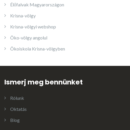
Élőfalvak Magyarországon
Krisna-völgy
Krisna-völgyi webshop
Öko-völgy angolul
Ökoiskola Krisna-völgyben
Ismerj meg bennünket
Rólunk
Oktatás
Blog