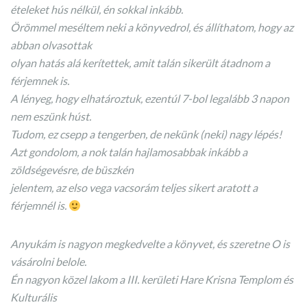
ételeket hús nélkül, én sokkal inkább.
Örömmel meséltem neki a könyvedrol, és állíthatom, hogy az
abban olvasottak
olyan hatás alá kerítettek, amit talán sikerült átadnom a
férjemnek is.
A lényeg, hogy elhatároztuk, ezentúl 7-bol legalább 3 napon
nem eszünk húst.
Tudom, ez csepp a tengerben, de nekünk (neki) nagy lépés!
Azt gondolom, a nok talán hajlamosabbak inkább a
zöldségevésre, de büszkén
jelentem, az elso vega vacsorám teljes sikert aratott a
férjemnél is.
Anyukám is nagyon megkedvelte a könyvet, és szeretne O is
vásárolni belole.
Én nagyon közel lakom a III. kerületi Hare Krisna Templom és
Kulturális