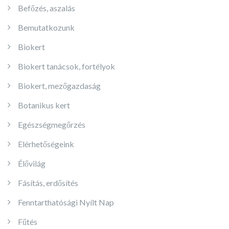
Befőzés, aszalás
Bemutatkozunk
Biokert
Biokert tanácsok, fortélyok
Biokert, mezőgazdaság
Botanikus kert
Egészségmegőrzés
Elérhetőségeink
Élővilág
Fásítás, erdősítés
Fenntarthatósági Nyílt Nap
Fűtés