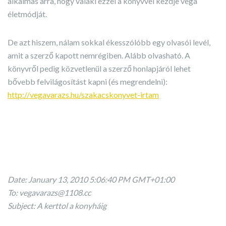
alkalmas arra, hogy valaki ezzel a könyvvel kezdje vega
életmódját.
De azt hiszem, nálam sokkal ékesszólóbb egy olvasói levél,
amit a szerző kapott nemrégiben. Alább olvasható. A
könyvről pedig közvetlenül a szerző honlapjáról lehet
bővebb felvilágosítást kapni (és megrendelni):
http://vegavarazs.hu/szakacskonyvet-irtam
Date: January 13, 2010 5:06:40 PM GMT+01:00
To:
vegavarazs@1108.cc
Subject: A kerttol a konyháig