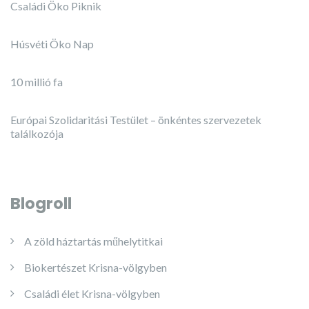
Családi Öko Piknik
Húsvéti Öko Nap
10 millió fa
Európai Szolidaritási Testület – önkéntes szervezetek
találkozója
Blogroll
A zöld háztartás műhelytitkai
Biokertészet Krisna-völgyben
Családi élet Krisna-völgyben