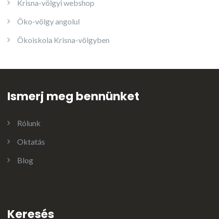
Krisna-völgyi webshop
Öko-völgy angolul
Ökoiskola Krisna-völgyben
Ismerj meg bennünket
Rólunk
Oktatás
Blog
Keresés