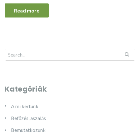
Read more
Kategóriák
A mi kertünk
Befőzés, aszalás
Bemutatkozunk