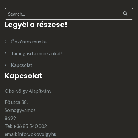
Legyél a részese!
Önkéntes munka
Támogasd a munkánkat!
Kapcsolat
Kapcsolat
Öko-völgy Alapítvány
Fő utca 38.
Somogyvámos
8699
Tel: +36 85 540 002
email:
info@okovolgy.hu