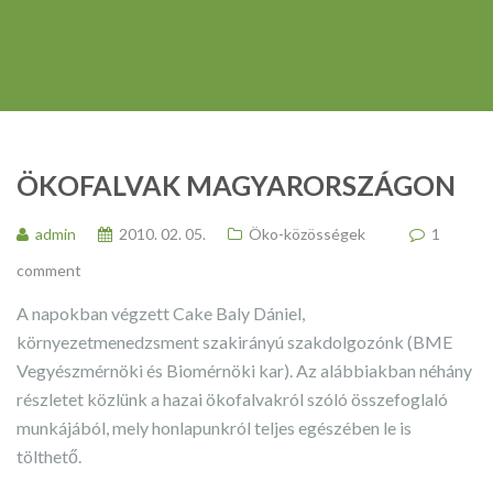
ÖKOFALVAK MAGYARORSZÁGON
admin
2010. 02. 05.
Öko-közösségek
1
comment
A napokban végzett Cake Baly Dániel,
környezetmenedzsment szakirányú szakdolgozónk (BME
Vegyészmérnöki és Biomérnöki kar). Az alábbiakban néhány
részletet közlünk a hazai ökofalvakról szóló összefoglaló
munkájából, mely honlapunkról teljes egészében le is
tölthető.