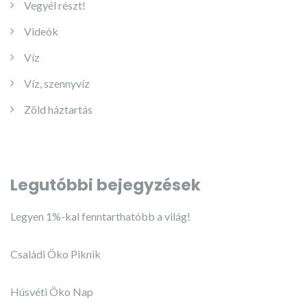
Vegyél részt!
Videók
Víz
Víz, szennyvíz
Zöld háztartás
Legutóbbi bejegyzések
Legyen 1%-kal fenntarthatóbb a világ!
Családi Öko Piknik
Húsvéti Öko Nap