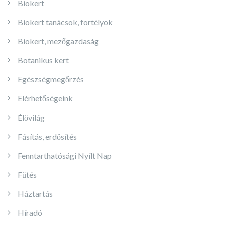
Biokert
Biokert tanácsok, fortélyok
Biokert, mezőgazdaság
Botanikus kert
Egészségmegőrzés
Elérhetőségeink
Élővilág
Fásítás, erdősítés
Fenntarthatósági Nyílt Nap
Fűtés
Háztartás
Híradó