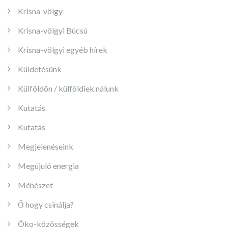
Krisna-völgy
Krisna-völgyi Búcsú
Krisna-völgyi egyéb hírek
Küldetésünk
Külföldön / külföldiek nálunk
Kutatás
Kutatás
Megjelenéseink
Megújuló energia
Méhészet
Ő hogy csinálja?
Öko-közösségek