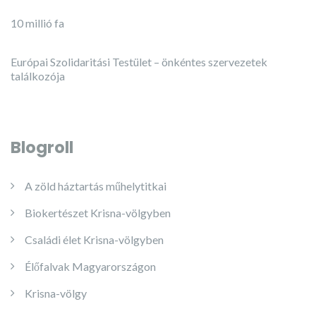
10 millió fa
Európai Szolidaritási Testület – önkéntes szervezetek
találkozója
Blogroll
A zöld háztartás műhelytitkai
Biokertészet Krisna-völgyben
Családi élet Krisna-völgyben
Élőfalvak Magyarországon
Krisna-völgy