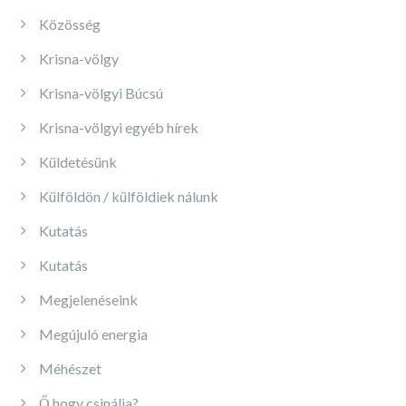
Közösség
Krisna-völgy
Krisna-völgyi Búcsú
Krisna-völgyi egyéb hírek
Küldetésünk
Külföldön / külföldiek nálunk
Kutatás
Kutatás
Megjelenéseink
Megújuló energia
Méhészet
Ő hogy csinálja?