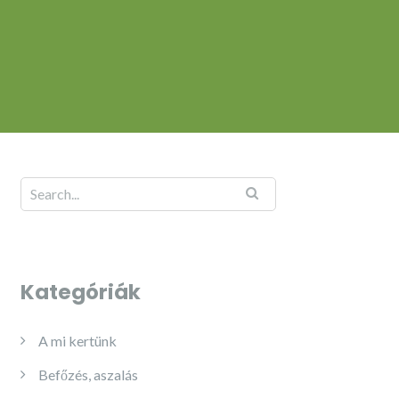
Kategóriák
A mi kertünk
Befőzés, aszalás