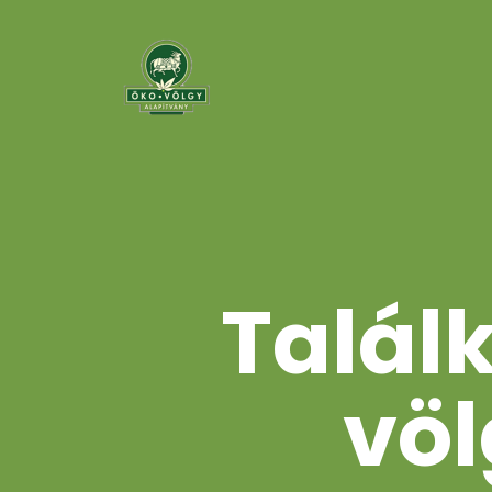
Talál
völ