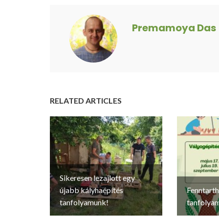
Premamoya Das
RELATED ARTICLES
Sikeresen lezajlott egy
újabb kályhaépítés
Fenntarth
tanfolyamunk!
tanfolya