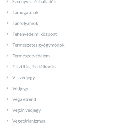
Szennyvíz- és hulladék
Támogatóink
Tanfolyamok
Tehénvédelmi központ
Természetes gyógymódok
Természetvédelem
Tisztítás, tisztálkodás
V – védjegy
Védjegy
Vega étrend
Vegán védjegy
Vegetárianizmus