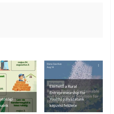
Elérhető a Rural
Entrepreneurship for
atósági
You(th) pályázatunk
maink
képzési felülete