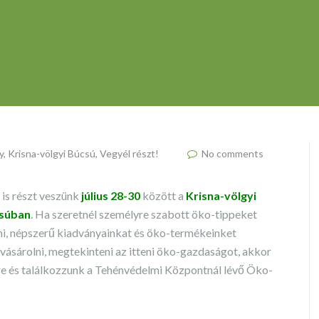
y
,
Krisna-völgyi Búcsú
,
Vegyél részt!
No comments
 is részt veszünk
július 28-30
között a
Krisna-völgyi
súban
. Ha szeretnél személyre szabott öko-tippeket
i, népszerű kiadványainkat és öko-termékeinket
ásárolni, megtekinteni az itteni öko-gazdaságot, akkor
e és találkozzunk a Tehénvédelmi Központnál lévő Öko-