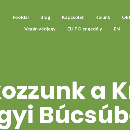
Föoldal
Blog
Kapcsolat
Rólunk
Okt
Vegán védjegy
EUIPO engedély
EN
kozzunk a K
gyi Búcsú