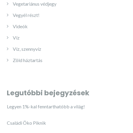
Vegetariánus védjegy
Vegyél részt!
Videók
Víz
Víz, szennyvíz
Zöld háztartás
Legutóbbi bejegyzések
Legyen 1%-kal fenntarthatóbb a világ!
Családi Öko Piknik