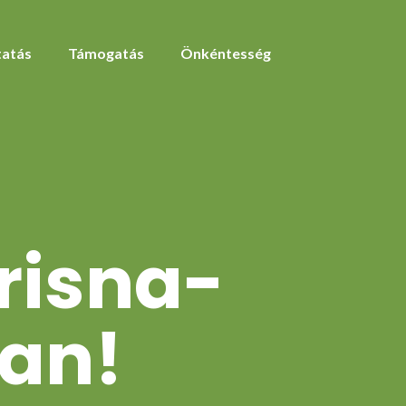
atás
Támogatás
Önkéntesség
risna-
ban!