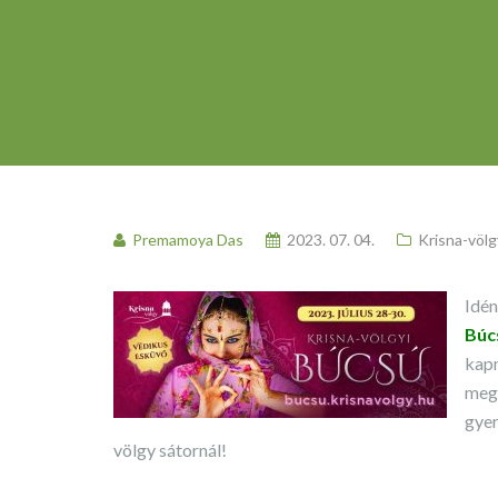
Premamoya Das
2023. 07. 04.
Krisna-völg
Idén
Búc
kapn
megv
gyer
völgy sátornál!